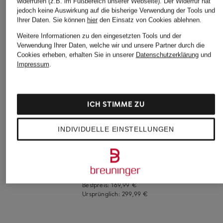
widerrufen (z.B. im Fußbereich unserer Webseite). Der Widerruf hat
jedoch keine Auswirkung auf die bisherige Verwendung der Tools und
Ihrer Daten.
Sie können
hier
den Einsatz von Cookies ablehnen.
Weitere Informationen zu den eingesetzten Tools und der
Verwendung Ihrer Daten, welche wir und unsere Partner durch die
Cookies erheben, erhalten Sie in unserer
Datenschutzerklärung
und
Impressum
.
+Aktionsrabatt
+Aktionsrabatt
+Aktionsrabatt
ICH STIMME ZU
LAUREN RALPH
MILESTONE
darling harbour
LAUREN
Steppmantel
Steppmantel
INDIVIDUELLE EINSTELLUNGEN
Daunenmantel
MSROCKY mit
119,99 €
abnehmbarer
249,99 €
Bestpreis:
101,99 €
Kapuze und Kunstfell
Ursprünglich:
229,99 €
Bestpreis:
212,49 €
199,99 €
Ursprünglich:
349 €
Bestpreis:
169,99 €
Ursprünglich:
299,99 €