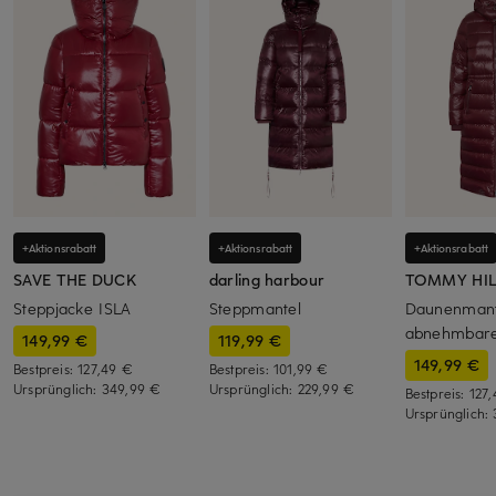
+Aktionsrabatt
+Aktionsrabatt
+Aktionsrabatt
SAVE THE DUCK
darling harbour
TOMMY HIL
Steppjacke ISLA
Steppmantel
Daunenmant
abnehmbare
149,99 €
119,99 €
149,99 €
Bestpreis:
127,49 €
Bestpreis:
101,99 €
Ursprünglich:
349,99 €
Ursprünglich:
229,99 €
Bestpreis:
127
Ursprünglich: