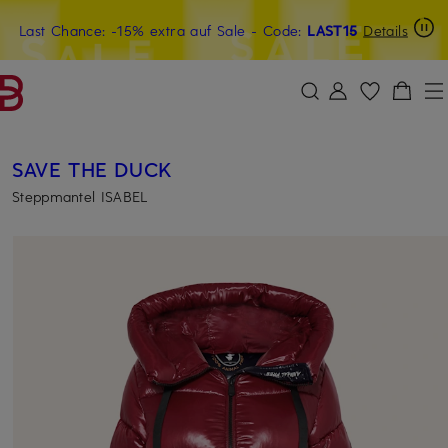
Last Chance: -15% extra auf Sale
15€-Willkommensgutschein mit Beyond sichern
- Code:
LAST15
Details
ZUM HAUPTINHALT ÜBERSPRINGEN
ZUM SUCHFELD ÜBERSPRINGE
SAVE THE DUCK
Steppmantel ISABEL