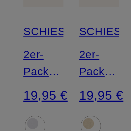
SCHIESSER
SCHIESS
2er-
2er-
Pack
Pack
Taillenslips
Taillenslip
19,95 €
19,95 €
95/5
95/5