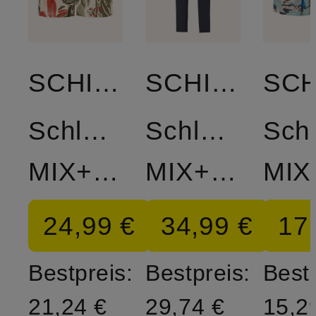
SCHIESSER
SCHIESSER
Schlafshorts
Schlafhose
Schl
MIX+RELAX
MIX+RELAX
24,99 €
34,99 €
17
Bestpreis:
Bestpreis:
Bestp
21,24 €
29,74 €
15,2