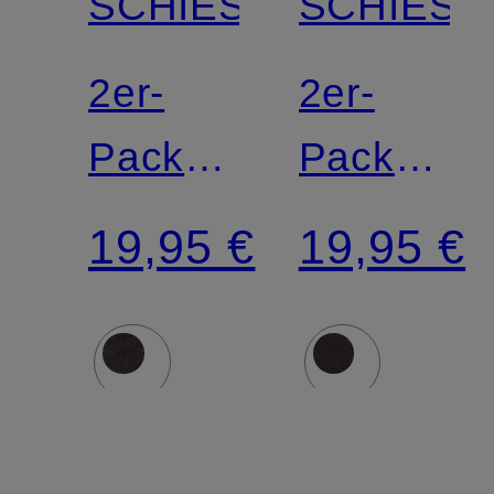
SCHIESSER
SCHIESS
2er-
2er-
Pack
Pack
Taillenslips
Slips
19,95 €
19,95 €
95/5
95/5