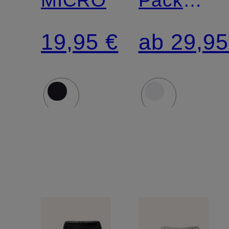
Slips
19,95 €
ab 29,95
MODERN
MULTIPA