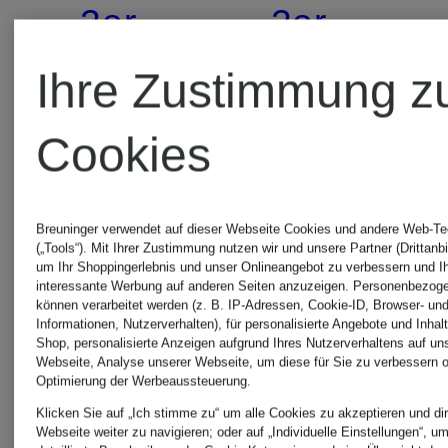
2er-
2er-
Pack
Pack
Ihre Zustimmung z
Panties
Slips
Cookies
24,95 €
19,99 €
MODAL
MODAL
Breuninger verwendet auf dieser Webseite Cookies und andere Web-Te
Bestpreis:
ESSENTIALS
ESSENTI
(„Tools“). Mit Ihrer Zustimmung nutzen wir und unsere Partner (Drittanbi
um Ihr Shoppingerlebnis und unser Onlineangebot zu verbessern und I
16,99 €
interessante Werbung auf anderen Seiten anzuzeigen. Personenbezog
können verarbeitet werden (z. B. IP-Adressen, Cookie-ID, Browser- und
Informationen, Nutzerverhalten), für personalisierte Angebote und Inhal
Ursprünglic
Shop, personalisierte Anzeigen aufgrund Ihres Nutzerverhaltens auf un
Webseite, Analyse unserer Webseite, um diese für Sie zu verbessern o
24,95 €
Optimierung der Werbeaussteuerung.
Klicken Sie auf „Ich stimme zu“ um alle Cookies zu akzeptieren und dir
Webseite weiter zu navigieren; oder auf „Individuelle Einstellungen“, u