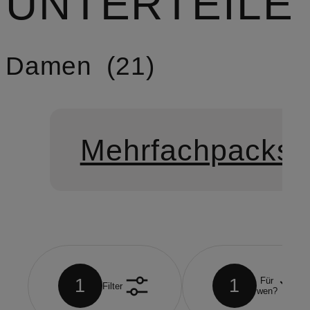
UNTERTEILE
Damen
21
Mehrfachpacks 
1
1
Für
Filter
wen?