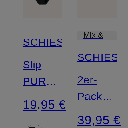
Mix &
SCHIESSER
Match
SCHIESS
Slip
2er-
PURE
Pack
RIB
19,95 €
Periodens
39,95 €