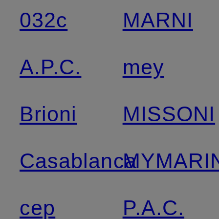
032c
MARNI
A.P.C.
mey
Brioni
MISSONI
Casablanca
MYMARIN
cep
P.A.C.