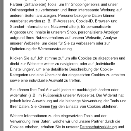
Partner (Drittanbieter) Tools, um Ihr Shoppingerlebnis und unser
Onlineangebot zu verbessern und Ihnen interessante Werbung auf
anderen Seiten anzuzeigen. Personenbezogene Daten können
verarbeitet werden (z. B. IP-Adressen, Cookie-ID, Browser- und
Standort-Informationen, Nutzerverhalten), für personalisierte
Angebote und Inhalte in unserem Shop, personalisierte Anzeigen
aufgrund Ihres Nutzerverhaltens auf unserer Webseite, Analyse
unserer Webseite, um diese für Sie zu verbessern oder zur
Optimierung der Werbeaussteuerung.
Klicken Sie auf „Ich stimme zu“ um alle Cookies zu akzeptieren und
direkt zur Webseite weiter zu navigieren; oder auf „Individuelle
Einstellungen“, um eine detaillierte Beschreibung der Cookie-
Kategorien und eine Übersicht der eingesetzten Cookies zu erhalten
sowie eine individuelle Auswahl zu treffen.
SEAFOLLY
MYMARINI
Sie können Ihre Tool-Auswahl jederzeit nachträglich ändern oder
+Aktionsrabatt
widerrufen (z.B. im Fußbereich unserer Webseite). Der Widerruf hat
High-Waist-Bikini-
High-Waist-Bikini-
jedoch keine Auswirkung auf die bisherige Verwendung der Tools und
FARM RIO
Hose SEA DIVE
Hose BOTTOM NO 
Ihrer Daten.
Sie können
hier
den Einsatz von Cookies ablehnen.
High-Waist-Bikini-
mit UV-Schutz 50+
55 €
Weitere Informationen zu den eingesetzten Tools und der
Hose BLACK PALM
120 €
Verwendung Ihrer Daten, welche wir und unsere Partner durch die
TREES
Cookies erheben, erhalten Sie in unserer
Datenschutzerklärung
und