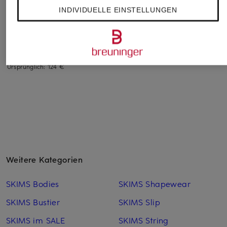
INDIVIDUELLE EINSTELLUNGEN
Lounge Set STRETCH
Negligé SKIMS SLEEP
Lounge-Set FITS
LACE
EVERYBODY
86 €
ab 88,99 €
84,99 €
Bestpreis:
72,24 €
Ursprünglich:
124 €
Weitere Kategorien
SKIMS Bodies
SKIMS Shapewear
SKIMS Bustier
SKIMS Slip
SKIMS im SALE
SKIMS String