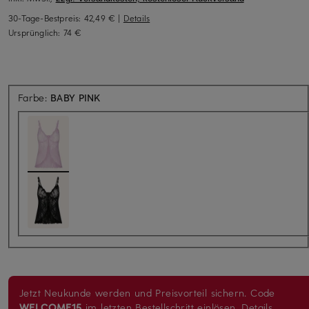
30-Tage-Bestpreis:
42,49 €
|
Details
Ursprünglich:
74 €
Farbe:
BABY PINK
Jetzt Neukunde werden und Preisvorteil sichern. Code
WELCOME15
im letzten Bestellschritt einlösen.
Details