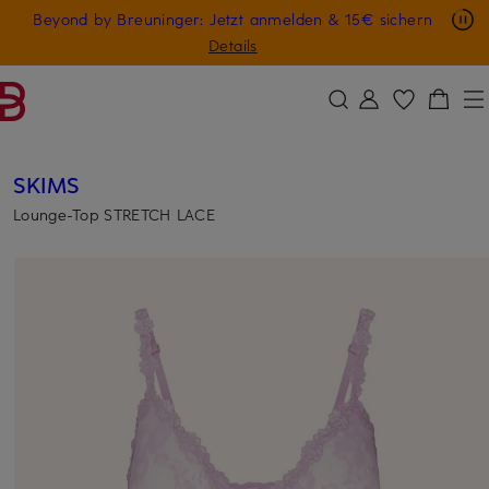
Nur in der App: -10 € auf digitale Geschenkkarten
Beyond by Breuninger: Jetzt anmelden & 15€ sichern
ZUM HAUPTINHALT ÜBERSPRINGEN
ZUM SUCHFELD ÜBERSPRINGE
GESCHENK20
Details
SKIMS
Lounge-Top STRETCH LACE