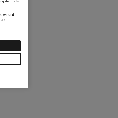
ung der Tools
e wir und
und