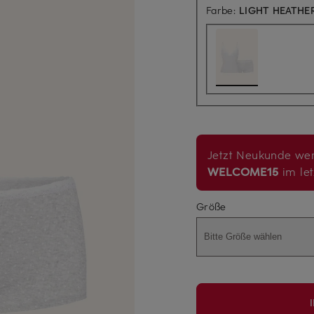
Farbe:
LIGHT HEATHE
Jetzt Neukunde wer
WELCOME15
im let
Größe
Bitte Größe wählen