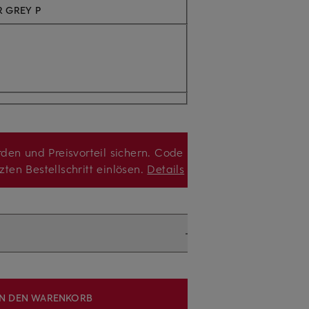
R GREY P
den und Preisvorteil sichern. Code
zten Bestellschritt einlösen.
Details
IN DEN WARENKORB