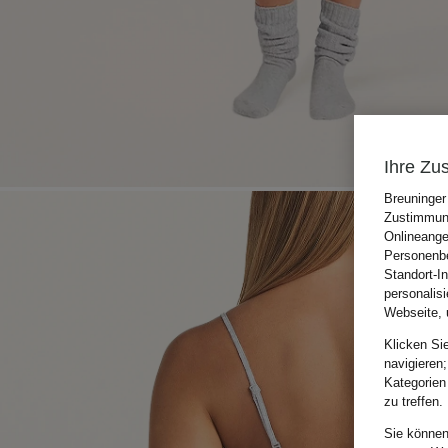
Ihre Zu
Breuninger
Zustimmung
Onlineange
Personenbe
Standort-I
personalis
Webseite, 
Klicken Si
navigieren;
Kategorien
zu treffen.
Sie können