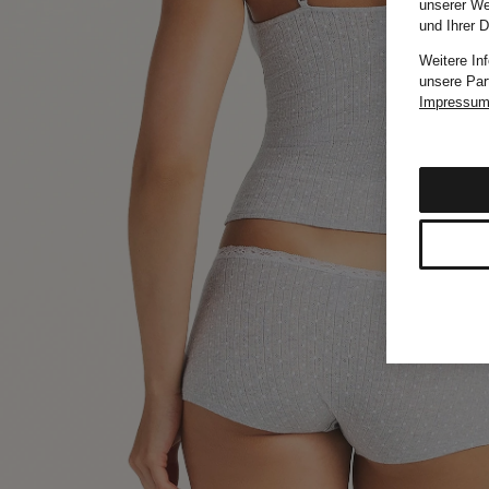
unserer We
und Ihrer 
Weitere In
unsere Par
Impressu