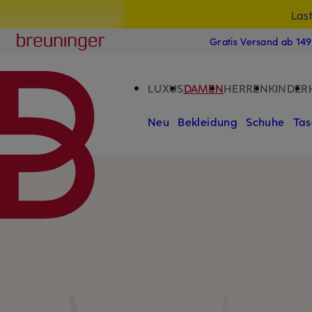
Las
15
ZUM HAUPTINHALT ÜBERSPRINGEN
ZUM SUCHFELD ÜBERSPRINGE
Breuninger
Gratis Versand ab 14
LUXUS
DAMEN
HERREN
KINDER
Neu
Bekleidung
Schuhe
Tas