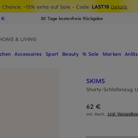
t Chance: -15% extra auf Sale
€-Willkommensgutschein mit Beyond sichern
- Code:
LAST15
Details
N
9 €
30 Tage kostenfreie Rückgabe
HOME & LIVING
chen
Accessoires
Sport
Beauty
% Sale
Marken
Anläs
SKIMS
Shorty-Schlafanzug
62 €
inkl. MwSt.,
zzgl. Versandkos