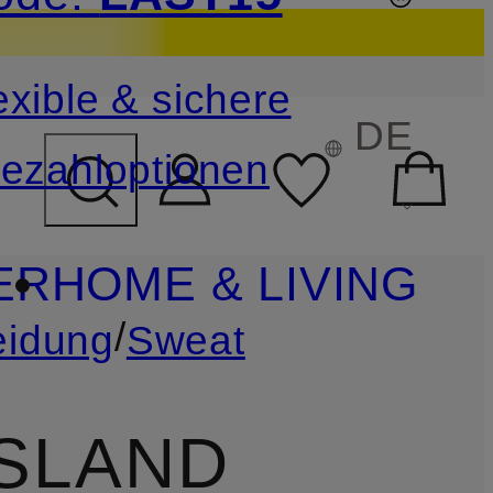
sichern
exible & sichere
FELD ÜBERSPRINGEN
DE
ezahloptionen
ER
HOME & LIVING
/
eidung
Sweat
ISLAND