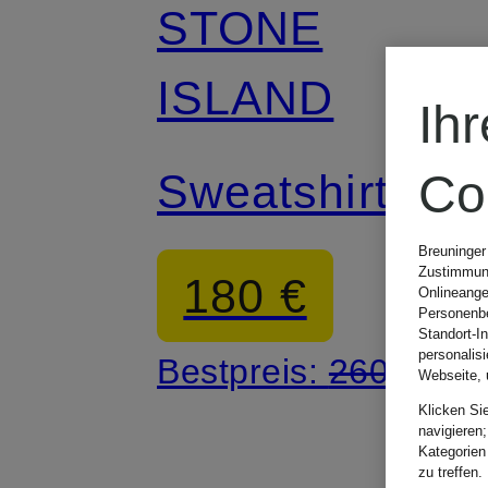
STONE
ISLAND
Ih
Sweatshirt
Co
Breuninger
Zustimmung
180 €
Onlineange
Personenbe
Standort-I
personalis
Bestpreis:
260 €
Webseite, 
Klicken Si
navigieren;
Kategorien
zu treffen.