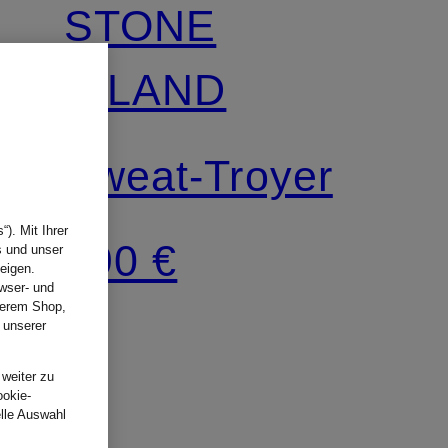
STONE
ISLAND
Sweat-Troyer
). Mit Ihrer
290 €
s und unser
eigen.
wser- und
nserem Shop,
 unserer
.
 weiter zu
ookie-
elle Auswahl