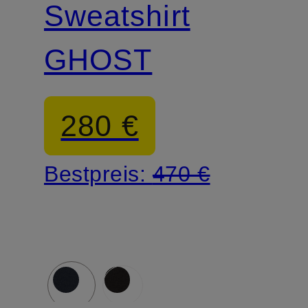
Sweatshirt
GHOST
280 €
Bestpreis:
470 €