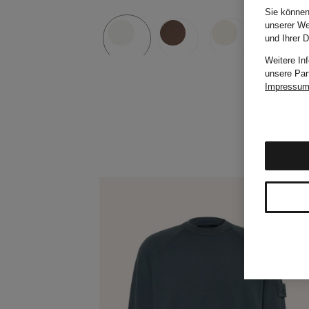
Sie können
unserer We
und Ihrer 
Weitere In
unsere Par
Impressu