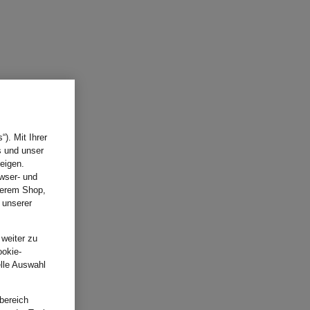
). Mit Ihrer
s und unser
eigen.
wser- und
nserem Shop,
 unserer
.
 weiter zu
ookie-
elle Auswahl
bereich