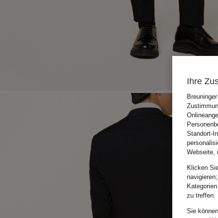
Ihre Zu
Breuninger
Zustimmung
Onlineange
Personenbe
Standort-I
personalis
Webseite, 
Klicken Si
navigieren;
Kategorien
zu treffen.
Sie können