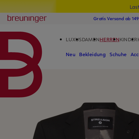
Las
15
ZUM HAUPTINHALT ÜBERSPRINGEN
ZUM SUCHFELD ÜBERSPRINGE
Breuninger
Gratis Versand ab 14
LUXUS
DAMEN
HERREN
KINDER
Neu
Bekleidung
Schuhe
Acc