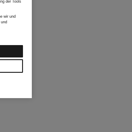
ung der Tools
e wir und
und