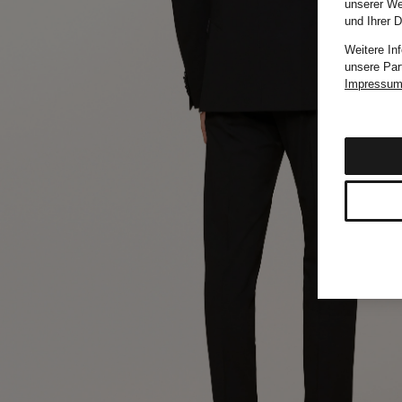
unserer We
und Ihrer 
Weitere In
unsere Par
Impressu