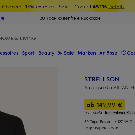
t Chance: -15% extra auf Sale
€-Willkommensgutschein mit Beyond sichern
- Code:
LAST15
Details
N
9 €
30 Tage kostenfreie Rückgabe
HOME & LIVING
essoires
Sport
Beauty
% Sale
Marken
Anlässe
Ge
STRELLSON
Anzugsakko AIDAN Sl
ab 149,99 €
inkl. MwSt.,
kostenloser Sta
30-Tage-Bestpreis:
127,49 €
Ursprünglich:
229 €