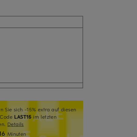
n Sie sich -15% extra auf diesen
. Code
LAST15
im letzten
sen.
Details
16
Minuten