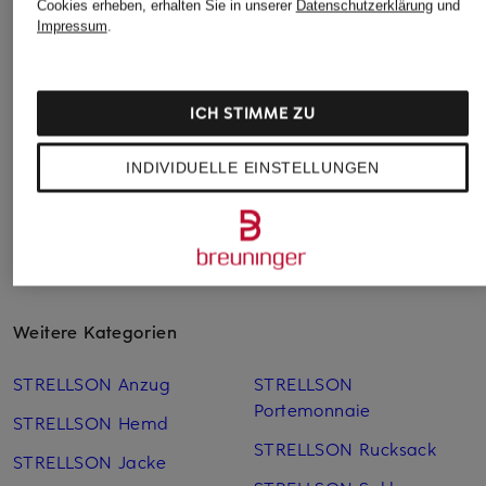
Cookies erheben, erhalten Sie in unserer
Datenschutzerklärung
und
Impressum
.
TOMMY HILFIGER
POLO RALPH
JOOP!
LAUREN
Geldbörse
Geldbörse LORETO
Geldbörse
TYPHON
79,90 €
ICH STIMME ZU
85 €
89,95 €
INDIVIDUELLE EINSTELLUNGEN
Weitere Kategorien
STRELLSON Anzug
STRELLSON
Portemonnaie
STRELLSON Hemd
STRELLSON Rucksack
STRELLSON Jacke