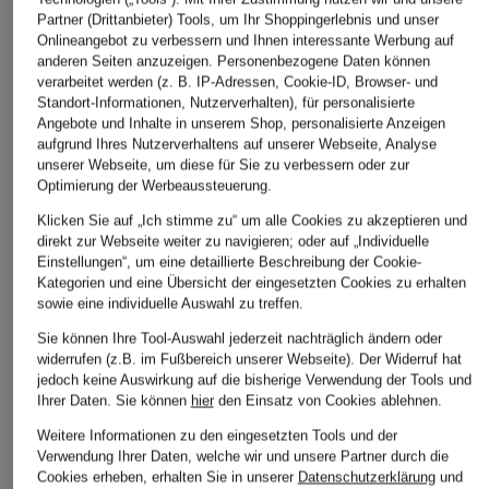
+Aktionsrabatt
+Aktionsrabatt
+Aktionsrabatt
Partner (Drittanbieter) Tools, um Ihr Shoppingerlebnis und unser
STROKESMAN'S
STROKESMAN'S
PAUL
Onlineangebot zu verbessern und Ihnen interessante Werbung auf
anderen Seiten anzuzeigen. Personenbezogene Daten können
Cashmere-Pullover
Pullover aus
Cashmere-P
verarbeitet werden (z. B. IP-Adressen, Cookie-ID, Browser- und
Merinowolle
79,99 €
79,99 €
Standort-Informationen, Nutzerverhalten), für personalisierte
27,99 €
Angebote und Inhalte in unserem Shop, personalisierte Anzeigen
Bestpreis:
67,99 €
Bestpreis:
67,
aufgrund Ihres Nutzerverhaltens auf unserer Webseite, Analyse
Ursprünglich:
169,99 €
Ursprünglich:
Bestpreis:
69,99 €
unserer Webseite, um diese für Sie zu verbessern oder zur
Optimierung der Werbeaussteuerung.
Klicken Sie auf „Ich stimme zu“ um alle Cookies zu akzeptieren und
ÄHNLICHE ARTIKEL ENTDECKEN
direkt zur Webseite weiter zu navigieren; oder auf „Individuelle
Einstellungen“, um eine detaillierte Beschreibung der Cookie-
Kategorien und eine Übersicht der eingesetzten Cookies zu erhalten
sowie eine individuelle Auswahl zu treffen.
Sie können Ihre Tool-Auswahl jederzeit nachträglich ändern oder
widerrufen (z.B. im Fußbereich unserer Webseite). Der Widerruf hat
jedoch keine Auswirkung auf die bisherige Verwendung der Tools und
Ihrer Daten.
Sie können
hier
den Einsatz von Cookies ablehnen.
Weitere Informationen zu den eingesetzten Tools und der
Verwendung Ihrer Daten, welche wir und unsere Partner durch die
Cookies erheben, erhalten Sie in unserer
Datenschutzerklärung
und