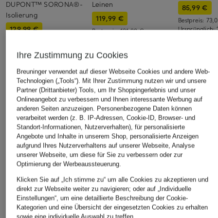
DUPONT™ SORONA®-
Leinen
85,99 €
Isolierung
119,99 €
Bestpreis:
73,
129,99 €
Ursprünglich:
Bestpreis:
101,99 €
Ursprünglich:
249,99 €
Bestpreis:
110,49 €
Ursprünglich:
249,99 €
Ihre Zustimmung zu Cookies
Breuninger verwendet auf dieser Webseite Cookies und andere Web-
ÄHNLICHE ARTIKEL ENTDECKEN
Technologien („Tools“). Mit Ihrer Zustimmung nutzen wir und unsere
Partner (Drittanbieter) Tools, um Ihr Shoppingerlebnis und unser
Onlineangebot zu verbessern und Ihnen interessante Werbung auf
anderen Seiten anzuzeigen. Personenbezogene Daten können
verarbeitet werden (z. B. IP-Adressen, Cookie-ID, Browser- und
Standort-Informationen, Nutzerverhalten), für personalisierte
Angebote und Inhalte in unserem Shop, personalisierte Anzeigen
aufgrund Ihres Nutzerverhaltens auf unserer Webseite, Analyse
unserer Webseite, um diese für Sie zu verbessern oder zur
Optimierung der Werbeaussteuerung.
Klicken Sie auf „Ich stimme zu“ um alle Cookies zu akzeptieren und
direkt zur Webseite weiter zu navigieren; oder auf „Individuelle
Einstellungen“, um eine detaillierte Beschreibung der Cookie-
Kategorien und eine Übersicht der eingesetzten Cookies zu erhalten
sowie eine individuelle Auswahl zu treffen.