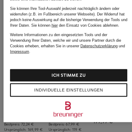
Sie können Ihre Tool-Auswahl jederzeit nachträglich ändern oder
widerrufen (z.B. im Fußbereich unserer Webseite). Der Widerruf hat
jedoch keine Auswirkung auf die bisherige Verwendung der Tools und
Ihrer Daten.
Sie können
hier
den Einsatz von Cookies ablehnen.
Weitere Informationen zu den eingesetzten Tools und der
Verwendung Ihrer Daten, welche wir und unsere Partner durch die
Cookies erheben, erhalten Sie in unserer
Datenschutzerklärung
und
Impressum
.
ICH STIMME ZU
INDIVIDUELLE EINSTELLUNGEN
STROKESMAN'S
Barbour
STROKESMAN'S
Cashmere-Pullover
Pullover
Rollkragenpullover
aus Cashmere
84,99 €
79,99 €
179,99 €
Bestpreis:
72,24 €
Bestpreis:
67,99 €
Ursprünglich:
169,99 €
Ursprünglich:
119 €