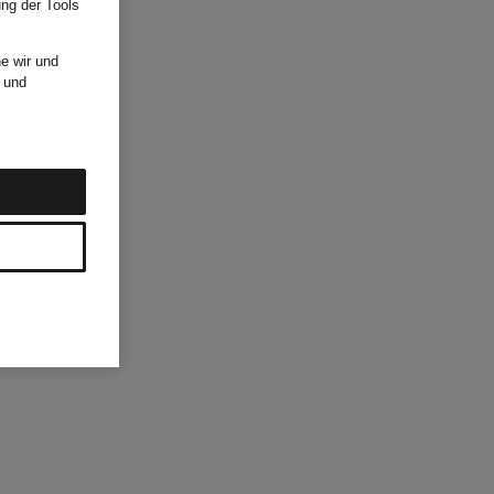
ung der Tools
e wir und
und