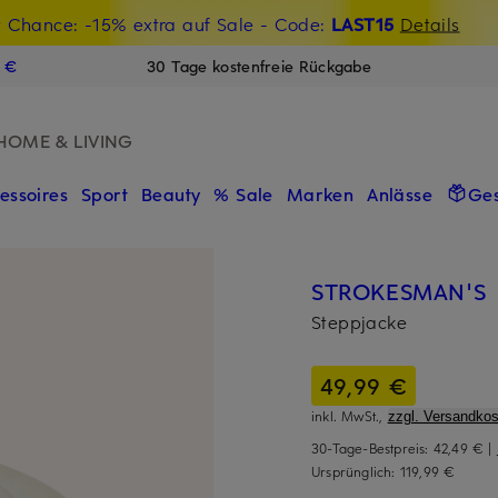
t Chance: -15% extra auf Sale
€-Willkommensgutschein mit Beyond sichern
- Code:
LAST15
Details
N
9 €
30 Tage kostenfreie Rückgabe
HOME & LIVING
essoires
Sport
Beauty
% Sale
Marken
Anlässe
Ge
STROKESMAN'S
Steppjacke
49,99 €
inkl. MwSt.,
zzgl. Versandkos
30-Tage-Bestpreis:
42,49 €
|
Ursprünglich:
119,99 €