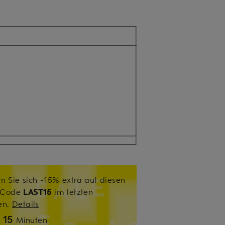
n Sie sich -15% extra auf diesen
. Code
LAST15
im letzten
sen.
Details
15
n
Minuten