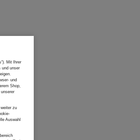
). Mit Ihrer
s und unser
eigen.
wser- und
nserem Shop,
 unserer
.
 weiter zu
ookie-
elle Auswahl
bereich