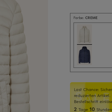
Farbe:
CREME
Last Chance: Sicher
reduzierten Artikel
Bestellschritt einlö
2
10
Tage
Stunde