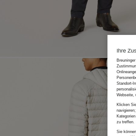
Ihre Zu
Breuninger
Zustimmung
Onlineange
Personenbe
Standort-I
personalis
Webseite, 
Klicken Si
navigieren;
Kategorien
zu treffen.
Sie können