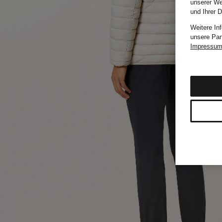
unserer We
und Ihrer 
Weitere In
unsere Par
Impressu