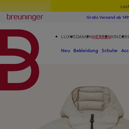
Las
15
ZUM HAUPTINHALT ÜBERSPRINGEN
ZUM SUCHFELD ÜBERSPRINGE
Breuninger
Gratis Versand ab 14
LUXUS
DAMEN
HERREN
KINDER
Neu
Bekleidung
Schuhe
Acc