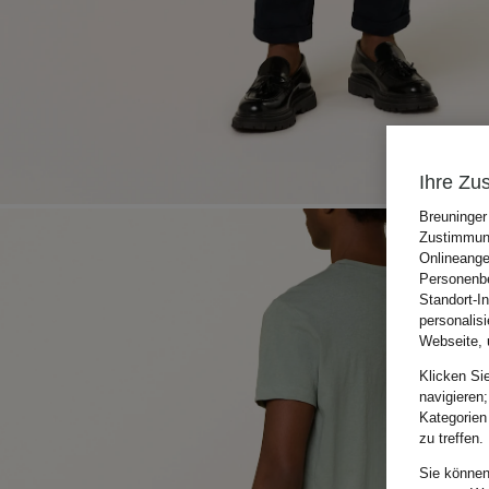
Ihre Zu
Breuninger
Zustimmung
Onlineange
Personenbe
Standort-I
personalis
Webseite, 
Klicken Si
navigieren;
Kategorien
zu treffen.
Sie können