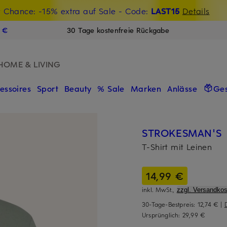
t Chance: -15% extra auf Sale
€-Willkommensgutschein mit Beyond sichern
- Code:
LAST15
Details
N
9 €
30 Tage kostenfreie Rückgabe
HOME & LIVING
essoires
Sport
Beauty
% Sale
Marken
Anlässe
Ge
STROKESMAN'S
T-Shirt mit Leinen
14,99 €
inkl. MwSt.,
zzgl. Versandkos
30-Tage-Bestpreis:
12,74 €
|
Ursprünglich:
29,99 €