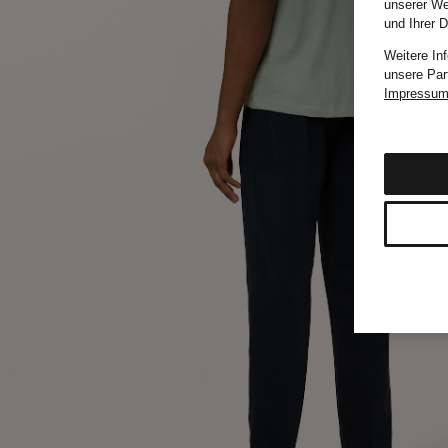
unserer We
und Ihrer 
Weitere In
unsere Par
Impressu