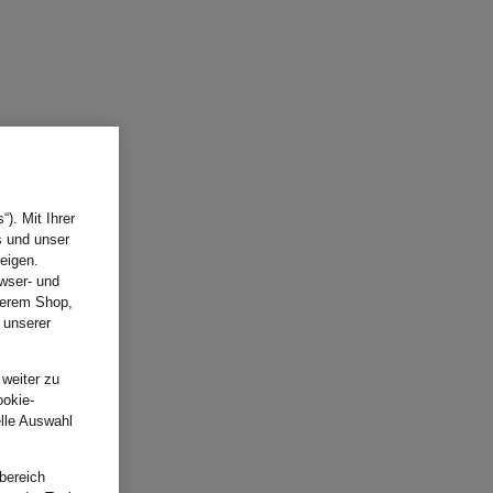
). Mit Ihrer
s und unser
eigen.
wser- und
nserem Shop,
 unserer
.
 weiter zu
ookie-
elle Auswahl
bereich