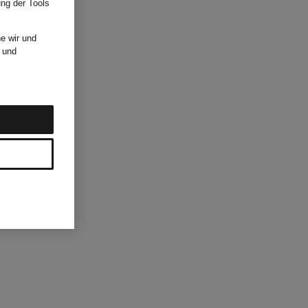
ung der Tools
e wir und
und