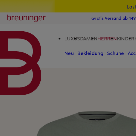
Las
15
ZUM HAUPTINHALT ÜBERSPRINGEN
ZUM SUCHFELD ÜBERSPRINGE
Breuninger
Gratis Versand ab 14
LUXUS
DAMEN
HERREN
KINDER
Neu
Bekleidung
Schuhe
Acc