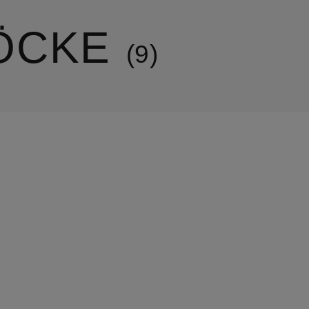
ÖCKE
9