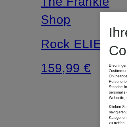
The Frankie
Shop
Ih
Rock ELIE
Co
159,99 €
Breuninger
Zustimmung
Onlineange
Personenbe
Standort-I
personalis
Webseite, 
Klicken Si
navigieren;
Kategorien
zu treffen.