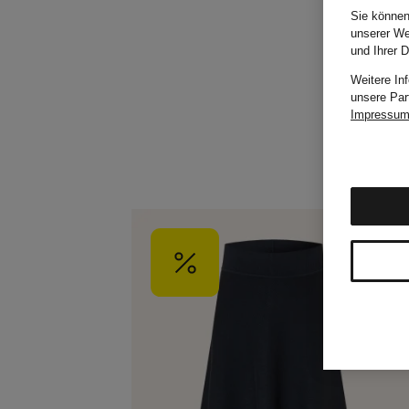
Sie können
unserer We
und Ihrer 
Weitere In
unsere Par
Impressu