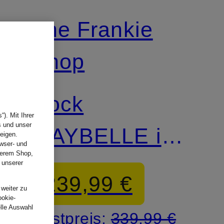
The Frankie
Shop
Rock
). Mit Ihrer
s und unser
MAYBELLE in
eigen.
wser- und
nserem Shop,
Lederoptik
 unserer
.
239,99 €
 weiter zu
ookie-
elle Auswahl
Bestpreis:
339,99 €