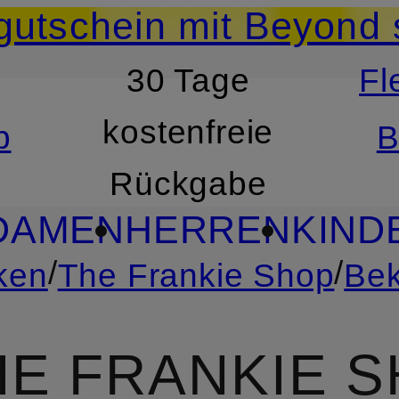
utschein mit Beyond 
30 Tage
Fl
RSPRINGEN
ZUM SUCH
kostenfreie
b
B
Rückgabe
DAMEN
HERREN
KIND
/
/
ken
The Frankie Shop
Bek
HE FRANKIE 