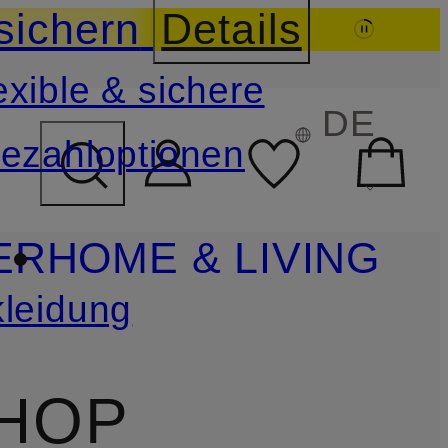
sichern
Details
exible & sichere
FELD ÜBERSPRINGEN
DE
ezahloptionen
ER
HOME & LIVING
leidung
SHOP