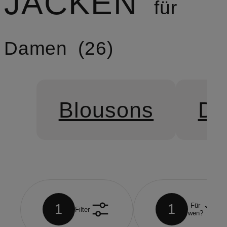
JACKEN
für
Damen
26
Blousons
Da
1
1
Für
Filter
wen?