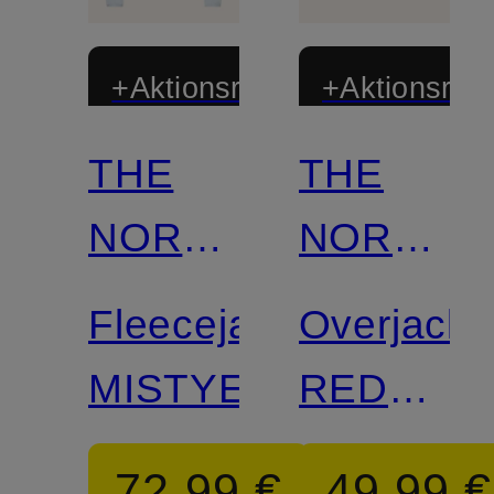
+Aktionsrabatt
+Aktionsraba
THE
THE
NORTH
NORTH
FACE
FACE
Fleecejacke
Overjacke
MISTYESCAPE
RED
BOX
72,99 €
49,99 €