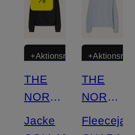
+Aktionsrabatt
+Aktionsraba
THE
THE
NORTH
NORTH
FACE
FACE
Jacke
Fleecejac