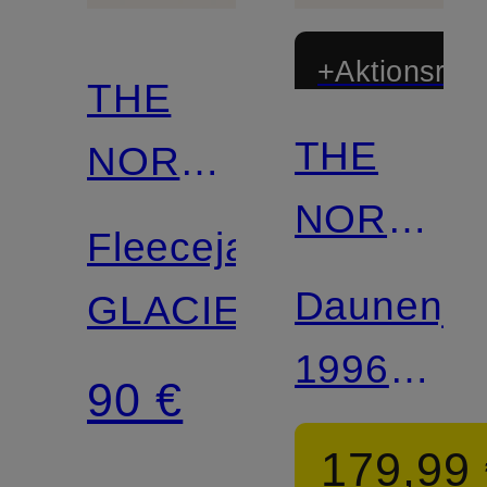
+Aktionsraba
THE
THE
NORTH
NORTH
FACE
Fleecejacke
FACE
Daunenja
GLACIER
1996
90 €
RETRO
179,99