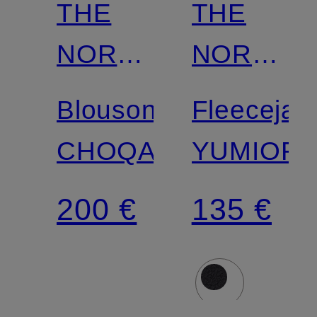
THE
THE
NORTH
NORTH
FACE
FACE
Blouson
Fleecejac
CHOQA
YUMIORI
200 €
135 €