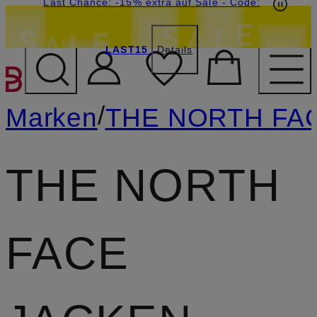
15€-Willkommensgutschein mit Beyond sichern
Last Chance: -15% extra auf Sale
- Code:
LAST15
Details
ZUM HAUPTINHALT ÜBE
/
Marken
THE NORTH FA
THE NORTH
FACE