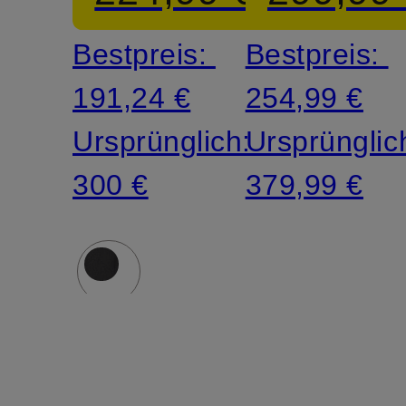
BREITHO
Bestpreis:
Bestpreis:
191,24 €
254,99 €
Ursprünglich:
Ursprünglic
300 €
379,99 €