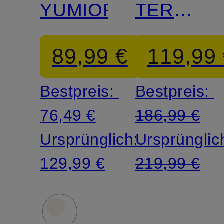
YUMIORI
TERRA
PEAK
89,99 €
119,99
HOODIE
Bestpreis:
Bestpreis:
76,49 €
186,99 €
Ursprünglich:
Ursprünglic
129,99 €
219,99 €