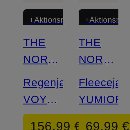
+Aktionsrabatt
+Aktionsraba
THE
THE
NORTH
NORTH
FACE
FACE
Regenjacke
Fleecejac
VOYAGE
YUMIORI
RAIN
156,99 €
69,99 €