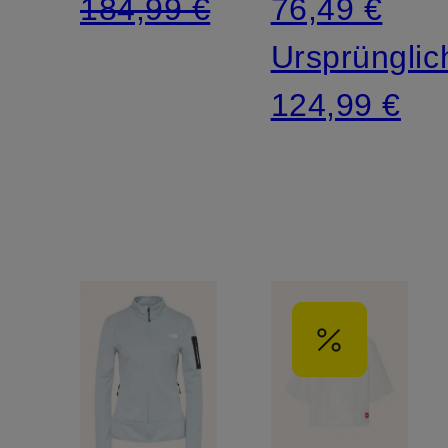
184,99 €
76,49 €
Ursprünglic
124,99 €