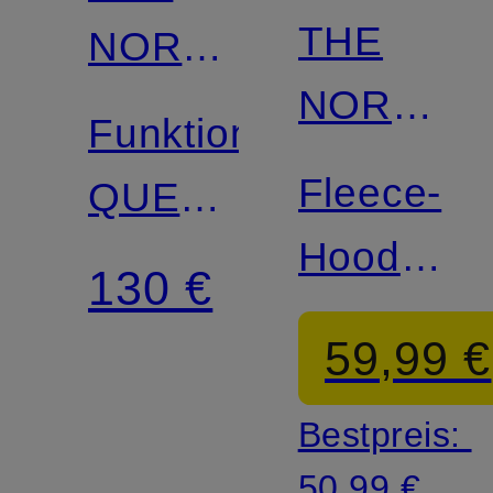
THE
NORTH
NORTH
FACE
Funktionsjacke
FACE
Fleece-
QUEST
Hoodie
MONO
130 €
OXARA
59,99 €
Bestpreis:
50,99 €