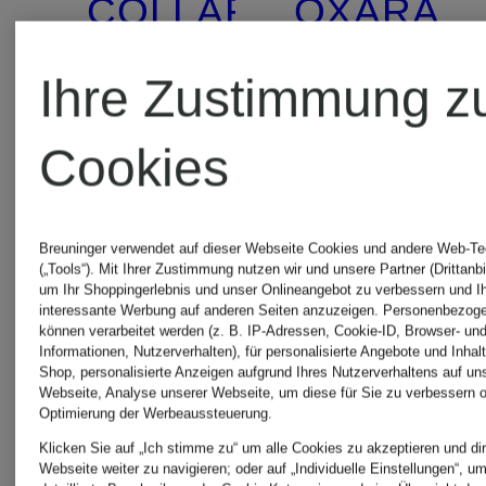
COLLARED
OXARA
Ihre Zustimmung z
64,99 €
79,99 €
Cookies
Bestpreis:
Bestpreis:
110,49 €
67,99 €
Breuninger verwendet auf dieser Webseite Cookies und andere Web-Te
(„Tools“). Mit Ihrer Zustimmung nutzen wir und unsere Partner (Drittanbi
Ursprünglich:
Ursprünglic
um Ihr Shoppingerlebnis und unser Onlineangebot zu verbessern und I
interessante Werbung auf anderen Seiten anzuzeigen. Personenbezog
können verarbeitet werden (z. B. IP-Adressen, Cookie-ID, Browser- und
129,99 €
104,99 €
Informationen, Nutzerverhalten), für personalisierte Angebote und Inhal
Shop, personalisierte Anzeigen aufgrund Ihres Nutzerverhaltens auf un
Webseite, Analyse unserer Webseite, um diese für Sie zu verbessern o
Optimierung der Werbeaussteuerung.
Klicken Sie auf „Ich stimme zu“ um alle Cookies zu akzeptieren und dir
Webseite weiter zu navigieren; oder auf „Individuelle Einstellungen“, u