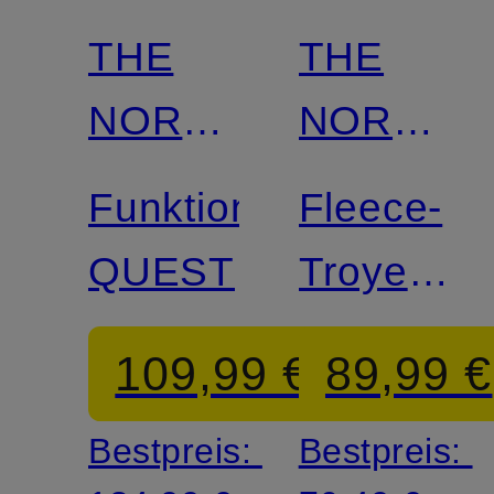
THE
THE
NORTH
NORTH
FACE
FACE
Funktionsjacke
Fleece-
QUEST
Troyer
YUMIORI
109,99 €
89,99 €
Bestpreis:
Bestpreis: