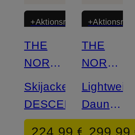
+Aktionsrabatt
+Aktionsraba
THE
THE
NORTH
NORTH
FACE
FACE
Skijacke
Lightweigh
DESCENDIT
Daunenja
SUMMIT
224,99 €
299,99