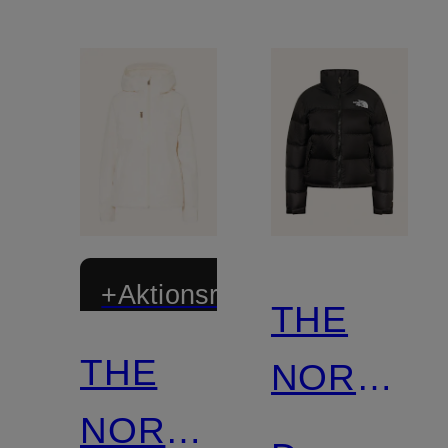
+Aktionsrabatt
THE
THE
NORTH
NORTH
FACE