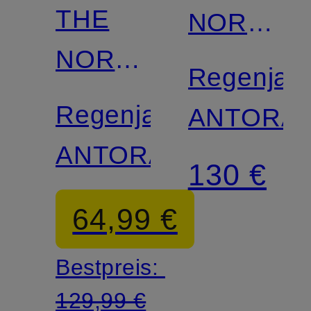
THE
NORTH
NORTH
FACE
Regenjac
FACE
Regenjacke
ANTORA
ANTORA
130 €
64,99 €
Bestpreis:
129,99 €