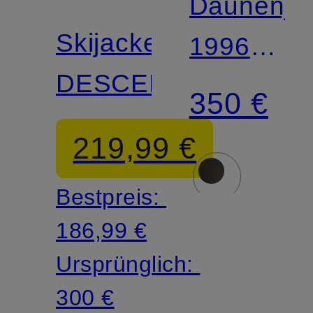
Daunenja
FACE
Skijacke
1996
DESCENDIT
RETRO
350 €
NUPTSE
219,99 €
Bestpreis:
186,99 €
Ursprünglich:
300 €