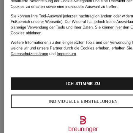
detaillierte Beschreibung der Cookie-Kategorien und eine Übersicht der
Cookies zu erhalten sowie eine individuelle Auswahl zu treffen.
Sie können Ihre Tool-Auswahl jederzeit nachträglich ändern oder widerr
Fußbereich unserer Webseite). Der Widerruf hat jedoch keine Auswirku
bisherige Verwendung der Tools und Ihrer Daten.
Sie können
hier
den E
Cookies ablehnen.
Weitere Informationen zu den eingesetzten Tools und der Verwendung I
welche wir und unsere Partner durch die Cookies erheben, erhalten Sie 
Datenschutzerklärung
und
Impressum
.
ICH STIMME ZU
+Aktionsrabatt
+Aktionsraba
INDIVIDUELLE EINSTELLUNGEN
THE
THE
NORTH
NORTH