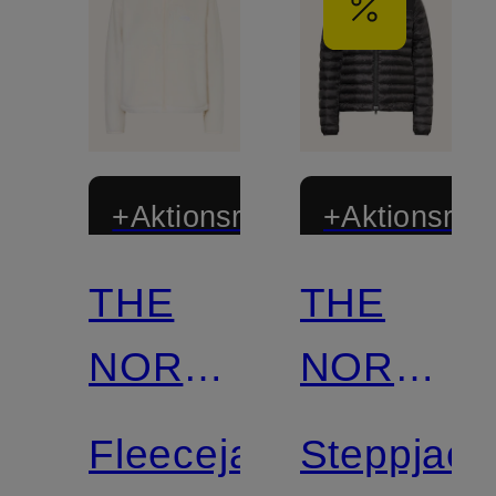
+Aktionsrabatt
+Aktionsraba
THE
THE
NORTH
NORTH
FACE
FACE
Fleecejacke
Steppjack