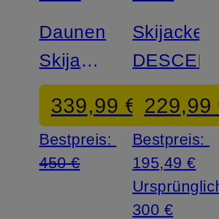
FACE
FACE
Daunen-
Skijacke
Skijacke
DESCEND
COLD
339,99 €
229,99
SPELL
Bestpreis:
Bestpreis:
450 €
195,49 €
Ursprünglic
300 €