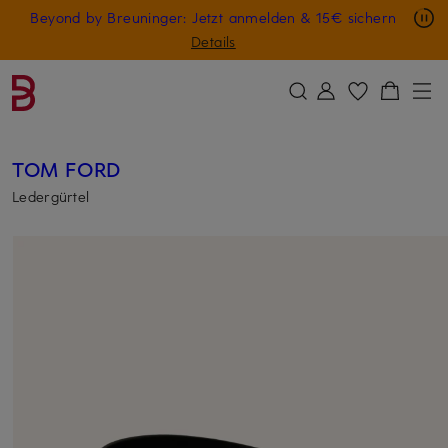
Nur in der App: -10 € auf digitale Geschenkkarten
Beyond by Breuninger: Jetzt anmelden & 15€ sichern
ZUM HAUPTINHALT ÜBERSPRINGEN
ZUM SUCHFELD ÜBERSPRINGE
GESCHENK20
Details
TOM FORD
Ledergürtel