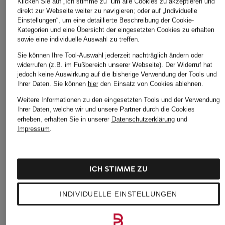
Klicken Sie auf „Ich stimme zu“ um alle Cookies zu akzeptieren und
TOM FORD Gürtel
TOM FORD Shirts
direkt zur Webseite weiter zu navigieren; oder auf „Individuelle
Einstellungen“, um eine detaillierte Beschreibung der Cookie-
TOM FORD Herren
TOM FORD Sonnenbrillen
Kategorien und eine Übersicht der eingesetzten Cookies zu erhalten
sowie eine individuelle Auswahl zu treffen.
TOM FORD Jacken
TOM FORD Stoffhosen
Sie können Ihre Tool-Auswahl jederzeit nachträglich ändern oder
TOM FORD Krawatten
TOM FORD Taschen
widerrufen (z.B. im Fußbereich unserer Webseite). Der Widerruf hat
jedoch keine Auswirkung auf die bisherige Verwendung der Tools und
TOM FORD Lippenstift
Ihrer Daten.
Sie können
hier
den Einsatz von Cookies ablehnen.
Weitere Informationen zu den eingesetzten Tools und der Verwendung
Weitere Marken
Ihrer Daten, welche wir und unsere Partner durch die Cookies
erheben, erhalten Sie in unserer
Datenschutzerklärung
und
Impressum
.
120%lino
Hammerschmid
A.P.C.
heidi klein
BERWIN & WOLFF
LANVIN
ICH STIMME ZU
BLACK PALMS THE LABEL
Mackage
INDIVIDUELLE EINSTELLUNGEN
CINZIA ROCCA
MARNI
dea kudibal
mey