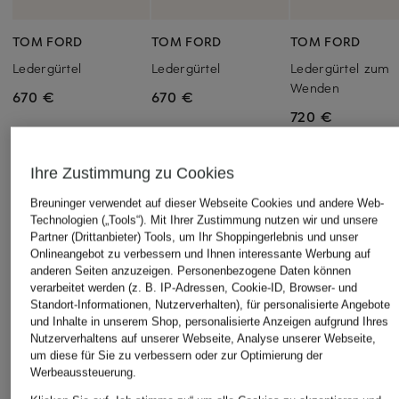
TOM FORD
TOM FORD
TOM FORD
Ledergürtel
Ledergürtel
Ledergürtel zum
Wenden
670 €
670 €
720 €
Ihre Zustimmung zu Cookies
Breuninger verwendet auf dieser Webseite Cookies und andere Web-
Technologien („Tools“). Mit Ihrer Zustimmung nutzen wir und unsere
Partner (Drittanbieter) Tools, um Ihr Shoppingerlebnis und unser
Onlineangebot zu verbessern und Ihnen interessante Werbung auf
Weitere Kategorien
anderen Seiten anzuzeigen. Personenbezogene Daten können
verarbeitet werden (z. B. IP-Adressen, Cookie-ID, Browser- und
Standort-Informationen, Nutzerverhalten), für personalisierte Angebote
TOM FORD Armbänder
TOM FORD Parfum
und Inhalte in unserem Shop, personalisierte Anzeigen aufgrund Ihres
Nutzerverhaltens auf unserer Webseite, Analyse unserer Webseite,
TOM FORD Bekleidung
TOM FORD Sale
um diese für Sie zu verbessern oder zur Optimierung der
Werbeaussteuerung.
TOM FORD Boxershorts
TOM FORD Schuhe