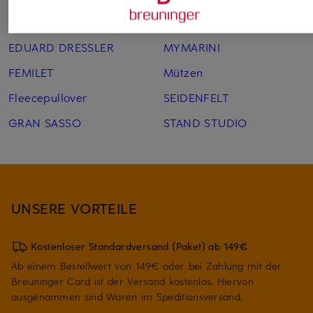
EA7 EMPORIO ARMANI
mini rodini
EDUARD DRESSLER
MYMARINI
FEMILET
Mützen
Fleecepullover
SEIDENFELT
GRAN SASSO
STAND STUDIO
UNSERE VORTEILE
Kostenloser Standardversand (Paket) ab 149€
Ab einem Bestellwert von 149€ oder bei Zahlung mit der
Breuninger Card ist der Versand kostenlos. Hiervon
ausgenommen sind Waren im Speditionsversand.