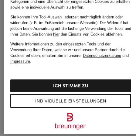
Kategorien und eine Übersicht der eingesetzten Cookies zu erhalten
sowie eine individuelle Auswahl zu treffen.
Sie können Ihre Tool-Auswahl jederzeit nachträglich ändern oder
widerrufen (z.B. im Fußbereich unserer Webseite). Der Widerruf hat
jedoch keine Auswirkung auf die bisherige Verwendung der Tools und
Ihrer Daten.
Sie können
hier
den Einsatz von Cookies ablehnen.
Weitere Informationen zu den eingesetzten Tools und der
Verwendung Ihrer Daten, welche wir und unsere Partner durch die
Cookies erheben, erhalten Sie in unserer
Datenschutzerklärung
und
Impressum
.
VALENTINO
+Aktionsrabatt
ICH STIMME ZU
GARAVANI
CASADEI
Pantoletten
Sandalen VALENTINA
INDIVIDUELLE EINSTELLUNGEN
ROCKSTUD mit
mit Schmucksteinen
Nieten
299 €
690 €
Bestpreis:
269,10 €
Ursprünglich:
595 €