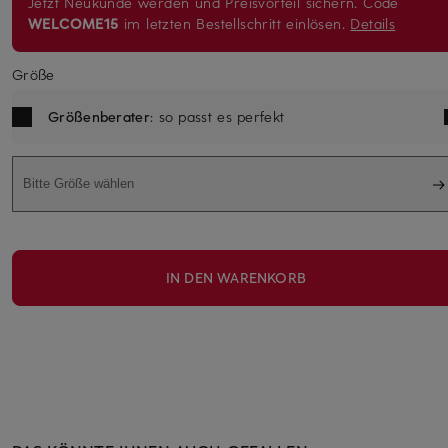
Jetzt Neukunde werden und Preisvorteil sichern. Code
WELCOME15
im letzten Bestellschritt einlösen.
Details
Größe
Größenberater
: so passt es perfekt
Bitte Größe wählen
IN DEN WARENKORB