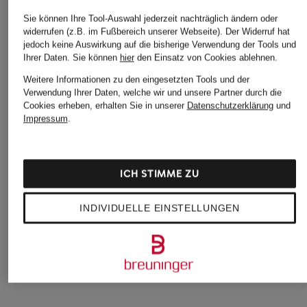
Sie können Ihre Tool-Auswahl jederzeit nachträglich ändern oder
widerrufen (z.B. im Fußbereich unserer Webseite). Der Widerruf hat
jedoch keine Auswirkung auf die bisherige Verwendung der Tools und
Ihrer Daten.
Sie können
hier
den Einsatz von Cookies ablehnen.
Weitere Informationen zu den eingesetzten Tools und der
Verwendung Ihrer Daten, welche wir und unsere Partner durch die
Cookies erheben, erhalten Sie in unserer
Datenschutzerklärung
und
Impressum
.
VALENTINO
VALENTINO
VALENTINO
GARAVANI
GARAVANI
GARAVANI
ICH STIMME ZU
Sneaker OPEN
Sneaker OPEN
Sneaker OPEN
ROYCO
ROYCO
590 €
INDIVIDUELLE EINSTELLUNGEN
590 €
590 €