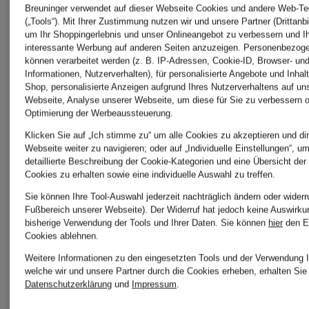
7 for all
Aubade
Breuninger verwendet auf dieser Webseite Cookies und andere Web-Te
(„Tools“). Mit Ihrer Zustimmung nutzen wir und unsere Partner (Drittanbi
um Ihr Shoppingerlebnis und unser Onlineangebot zu verbessern und I
interessante Werbung auf anderen Seiten anzuzeigen. Personenbezog
mankind
können verarbeitet werden (z. B. IP-Adressen, Cookie-ID, Browser- und
BELSTAF
Informationen, Nutzerverhalten), für personalisierte Angebote und Inhal
Shop, personalisierte Anzeigen aufgrund Ihres Nutzerverhaltens auf un
Webseite, Analyse unserer Webseite, um diese für Sie zu verbessern o
Optimierung der Werbeaussteuerung.
AG
Klicken Sie auf „Ich stimme zu“ um alle Cookies zu akzeptieren und dir
BETTY
Webseite weiter zu navigieren; oder auf „Individuelle Einstellungen“, u
detaillierte Beschreibung der Cookie-Kategorien und eine Übersicht der
Jeans
Cookies zu erhalten sowie eine individuelle Auswahl zu treffen.
& CO
Sie können Ihre Tool-Auswahl jederzeit nachträglich ändern oder widerr
Fußbereich unserer Webseite). Der Widerruf hat jedoch keine Auswirku
bisherige Verwendung der Tools und Ihrer Daten.
Sie können
hier
den E
ALBERTO
Cookies ablehnen.
Betty
Weitere Informationen zu den eingesetzten Tools und der Verwendung I
welche wir und unsere Partner durch die Cookies erheben, erhalten Sie 
Datenschutzerklärung
und
Impressum
.
Allude
Barclay