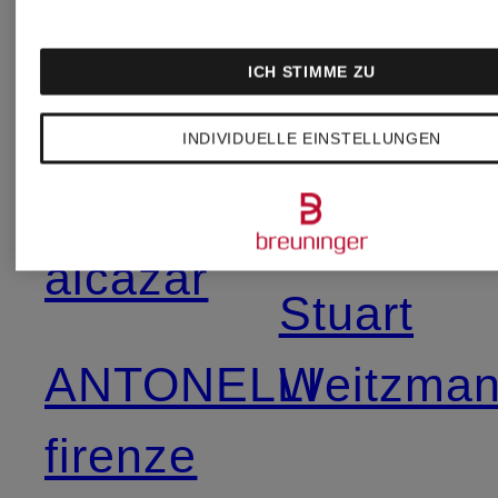
ICH STIMME ZU
AMIRI
Liebeskin
INDIVIDUELLE EINSTELLUNGEN
ana
Lilienfels
alcazar
Stuart
ANTONELLI
Weitzma
firenze