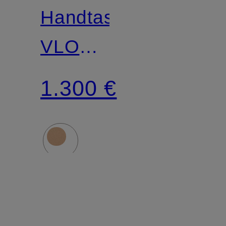
Handtasche
VLOGO
SIGNATURE
1.300 €
MINI