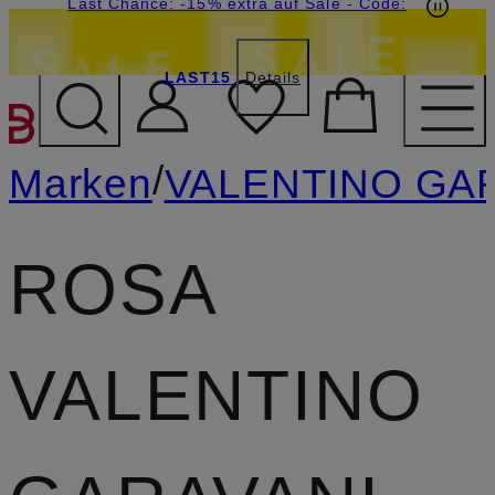
15€-Willkommensgutschein mit Beyond sichern
Last Chance: -15% extra auf Sale
- Code:
LAST15
Details
ZUM HAUPTINHALT ÜBE
/
Marken
VALENTINO GA
ROSA
VALENTINO