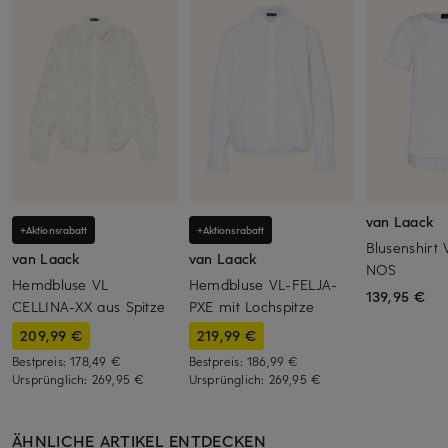
van Laack
+Aktionsrabatt
+Aktionsrabatt
Blusenshirt
van Laack
van Laack
NOS
Hemdbluse VL
Hemdbluse VL-FELJA-
139,95 €
CELLINA-XX aus Spitze
PXE mit Lochspitze
209,99 €
219,99 €
Bestpreis:
178,49 €
Bestpreis:
186,99 €
Ursprünglich:
269,95 €
Ursprünglich:
269,95 €
ÄHNLICHE ARTIKEL ENTDECKEN