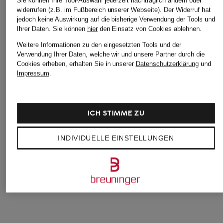
Sie können Ihre Tool-Auswahl jederzeit nachträglich ändern oder
widerrufen (z.B. im Fußbereich unserer Webseite). Der Widerruf hat
jedoch keine Auswirkung auf die bisherige Verwendung der Tools und
Ihrer Daten.
Sie können
hier
den Einsatz von Cookies ablehnen.
Weitere Informationen zu den eingesetzten Tools und der
Verwendung Ihrer Daten, welche wir und unsere Partner durch die
Cookies erheben, erhalten Sie in unserer
Datenschutzerklärung
und
Impressum
.
EMPORIO ARMANI
+Aktionsrabatt
+Aktionsrabatt
Blusenshirt
Marc O'Polo
APART
189,99 €
Hemdbluse aus
Blusenshirt
ICH STIMME ZU
Leinen
104,99 €
INDIVIDUELLE EINSTELLUNGEN
59,99 €
Bestpreis:
89,24 €
Ursprünglich:
139,99 €
Bestpreis:
67,99 €
Ursprünglich:
119,95 €