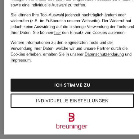
sowie eine individuelle Auswahl zu treffen.
Sie können Ihre Tool-Auswahl jederzeit nachträglich ändern oder
widerrufen (z.B. im Fußbereich unserer Webseite). Der Widerruf hat
jedoch keine Auswirkung auf die bisherige Verwendung der Tools und
Ihrer Daten.
Sie können
hier
den Einsatz von Cookies ablehnen.
Weitere Informationen zu den eingesetzten Tools und der
Verwendung Ihrer Daten, welche wir und unsere Partner durch die
Cookies erheben, erhalten Sie in unserer
Datenschutzerklärung
und
Impressum
.
ba&sh
WEEKEND Max Ma
ICH STIMME ZU
+Aktionsrabatt
Strickshirt VIOLA
Strickshirt TENENT
MARC AUREL
INDIVIDUELLE EINSTELLUNGEN
169 €
75 €
Strick-Poloshirt
Bestpreis:
150 €
69,99 €
Bestpreis:
59,49 €
Ursprünglich:
129,95 €