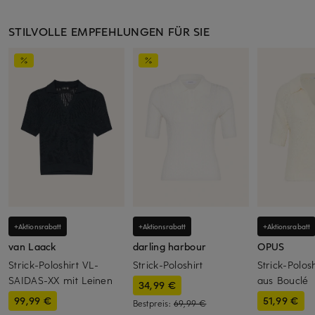
STILVOLLE EMPFEHLUNGEN FÜR SIE
+Aktionsrabatt
+Aktionsrabatt
+Aktionsrabatt
van Laack
darling harbour
OPUS
Strick-Poloshirt VL-
Strick-Poloshirt
Strick-Polos
SAIDAS-XX mit Leinen
aus Bouclé
34,99 €
99,99 €
51,99 €
Bestpreis:
69,99 €