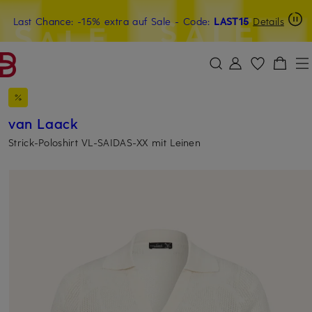
Last Chance: -15% extra auf Sale
15€-Willkommensgutschein mit Beyond sichern
- Code:
LAST15
Details
ZUM HAUPTINHALT ÜBERSPRINGEN
ZUM SUCHFELD ÜBERSPRINGE
van Laack
Strick-Poloshirt VL-SAIDAS-XX mit Leinen