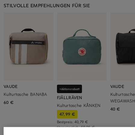
STILVOLLE EMPFEHLUNGEN FÜR SIE
VAUDE
VAUDE
+Aktionsrabatt
Kulturtasche BANABA
Kulturtasch
FJÄLLRÄVEN
WEGAWAS
60 €
Kulturtasche KÅNKEN
40 €
47,99 €
Bestpreis:
40,79 €
Ursprünglich:
59,95 €