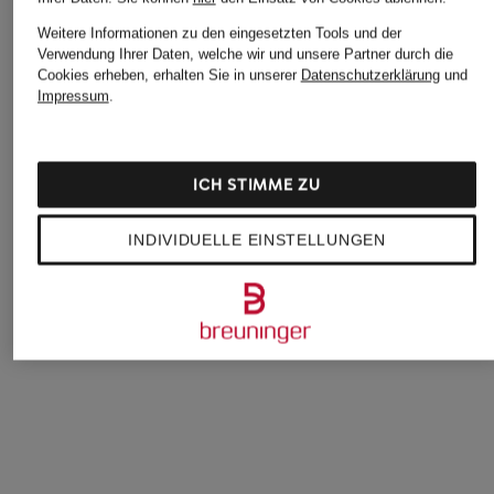
Weitere Informationen zu den eingesetzten Tools und der
Verwendung Ihrer Daten, welche wir und unsere Partner durch die
Cookies erheben, erhalten Sie in unserer
Datenschutzerklärung
und
Impressum
.
ICH STIMME ZU
INDIVIDUELLE EINSTELLUNGEN
VAUDE
THE NORTH FACE
VAUDE
Kulturtasche
Kosmetiktasche BASE
Kulturtasche
WEGAWASH
CAMP VOYAGER
WEGAWASH
40 €
43 €
40 €