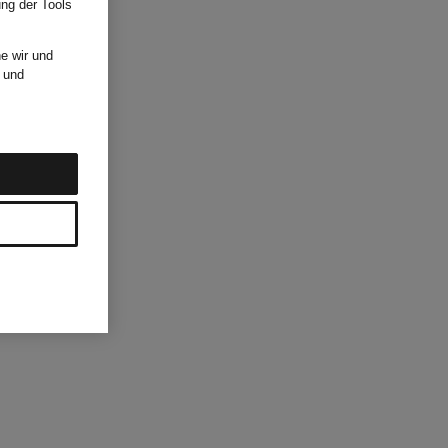
ung der Tools
e wir und
und