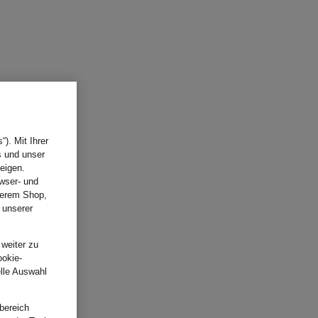
). Mit Ihrer
s und unser
eigen.
wser- und
nserem Shop,
 unserer
.
 weiter zu
ookie-
elle Auswahl
bereich