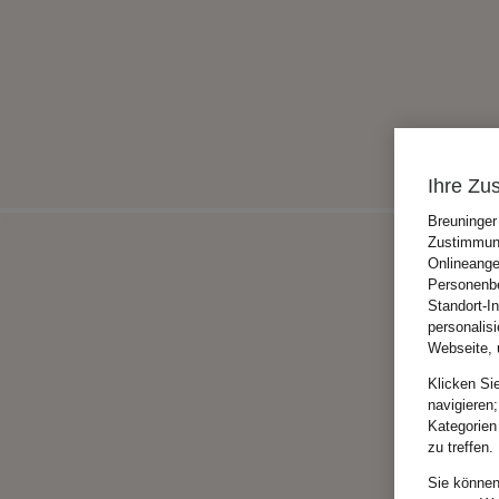
Ihre Zu
Breuninger
Zustimmung
Onlineange
Personenbe
Standort-I
personalis
Webseite, 
Klicken Si
navigieren;
Kategorien
zu treffen.
Sie können