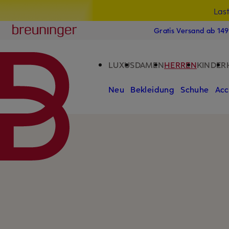
Las
15
ZUM HAUPTINHALT ÜBERSPRINGEN
ZUM SUCHFELD ÜBERSPRINGE
Breuninger
Gratis Versand ab 14
LUXUS
DAMEN
HERREN
KINDER
Neu
Bekleidung
Schuhe
Acc