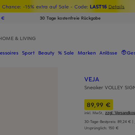
t Chance: -15% extra auf Sale
€-Willkommensgutschein mit Beyond sichern
- Code:
LAST15
Details
N
9 €
30 Tage kostenfreie Rückgabe
HOME & LIVING
essoires
Sport
Beauty
% Sale
Marken
Anlässe
Ge
VEJA
Sneaker VOLLEY SIG
89,99 €
inkl. MwSt.,
zzgl. Versandkos
30-Tage-Bestpreis:
89,24 €
|
Ursprünglich:
150 €