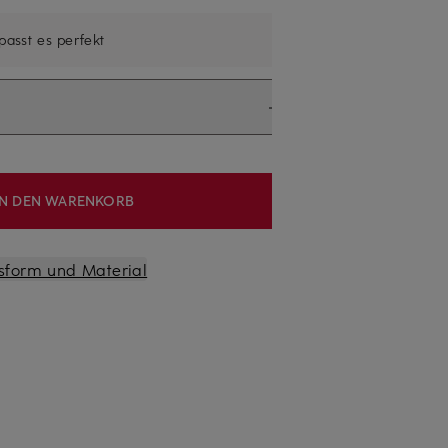
 passt es perfekt
IN DEN WARENKORB
sform und Material