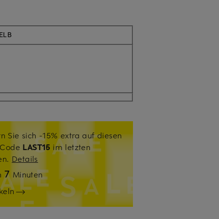
ELB
n Sie sich -15% extra auf diesen
. Code
LAST15
im letzten
sen.
Details
7
n
Minuten
keln