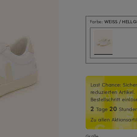
Farbe:
WEISS / HELLG
Last Chance: Sicher
reduzierten Artikel
Bestellschritt einlö
2
20
Tage
Stunde
Zu allen Aktionsarti
Größe