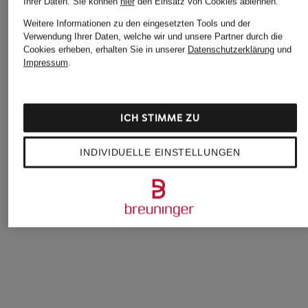
Ihrer Daten.
Sie können
hier
den Einsatz von Cookies ablehnen.
Weitere Informationen zu den eingesetzten Tools und der
Verwendung Ihrer Daten, welche wir und unsere Partner durch die
Cookies erheben, erhalten Sie in unserer
Datenschutzerklärung
und
Impressum
.
adidas Originals
ICH STIMME ZU
+Aktionsrabatt
+Aktionsrabatt
Sneaker SAMBA MN
LLOYD
LLOYD
INDIVIDUELLE EINSTELLUNGEN
74,99 €
Sneaker DASH ERA
Sneaker BEAT
Bestpreis:
63,74 €
69,99 €
134,99 €
Ursprünglich:
150 €
Bestpreis:
139,90 €
Bestpreis:
114,74 €
Ursprünglich:
189,90 €