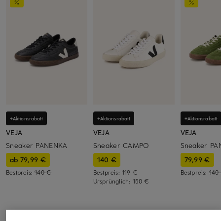
+Aktionsrabatt
+Aktionsrabatt
+Aktionsrabatt
VEJA
VEJA
VEJA
Sneaker PANENKA
Sneaker CAMPO
Sneaker P
ab 79,99 €
140 €
79,99 €
Bestpreis:
140 €
Bestpreis:
119 €
Bestpreis:
140
Ursprünglich:
150 €