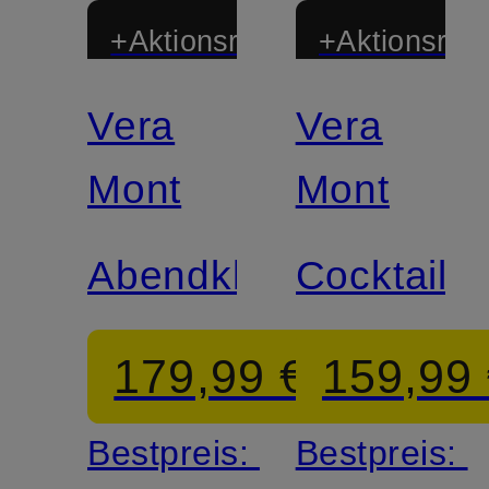
+Aktionsrabatt
+Aktionsraba
Vera
Vera
Mont
Mont
Abendkleid
Cocktailkl
179,99 €
159,99
Bestpreis:
Bestpreis: