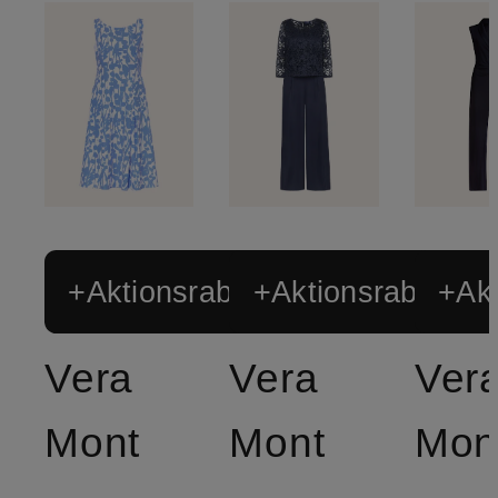
+Aktionsrabatt
+Aktionsrabatt
+Akt
Vera
Vera
Ver
Mont
Mont
Mon