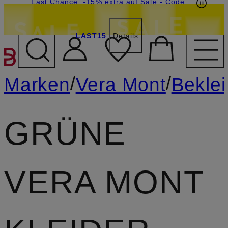
15€-Willkommensgutschein mit Beyond sichern
Last Chance: -15% extra auf Sale
- Code:
LAST15
Details
ZUM HAUPTINHALT ÜBE
/
/
Marken
Vera Mont
Bekle
GRÜNE
VERA MONT