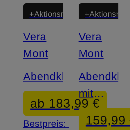
+Aktionsrabatt
+Aktionsraba
Vera
Vera
Mont
Mont
Abendkleid
Abendklei
mit
ab 183,99 €
Glitzergar
159,99
Bestpreis: