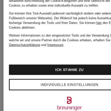
detaillierte Beschreibung der Cookie-Kategorien und eine Übersicht der
Cookies zu erhalten sowie eine individuelle Auswahl zu treffen.
Sie können Ihre Tool-Auswahl jederzeit nachträglich ändern oder widerr
Weitere
Fußbereich unserer Webseite). Der Widerruf hat jedoch keine Auswirku
bisherige Verwendung der Tools und Ihrer Daten.
Sie können
hier
den E
Cookies ablehnen.
Kategorien
Weitere Informationen zu den eingesetzten Tools und der Verwendung I
welche wir und unsere Partner durch die Cookies erheben, erhalten Sie 
Datenschutzerklärung
und
Impressum
.
Abendkleider
Knielang
ICH STIMME ZU
festliche
INDIVIDUELLE EINSTELLUNGEN
Ballkleider
Kleider