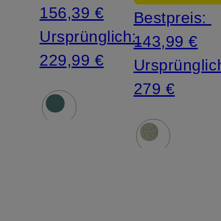
156,39 €
Bestpreis:
Ursprünglich:
143,99 €
229,99 €
Ursprünglic
279 €