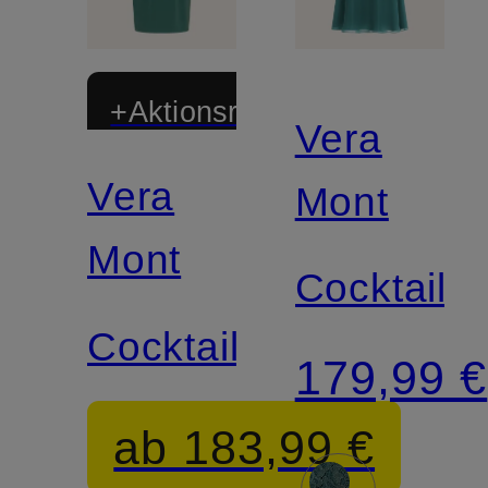
+Aktionsrabatt
Vera
Vera
Mont
Mont
Cocktailkl
Cocktailkleid
179,99 €
ab 183,99 €