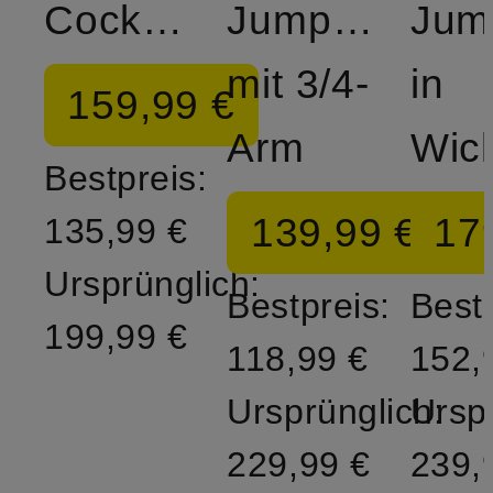
Cocktailkleid
Jumpsuit
Jum
mit 3/4-
in
159,99 €
Arm
Bestpreis:
139,99 €
17
135,99 €
Ursprünglich:
Bestpreis:
Bestp
199,99 €
118,99 €
152,
Ursprünglich:
Ursp
229,99 €
239,