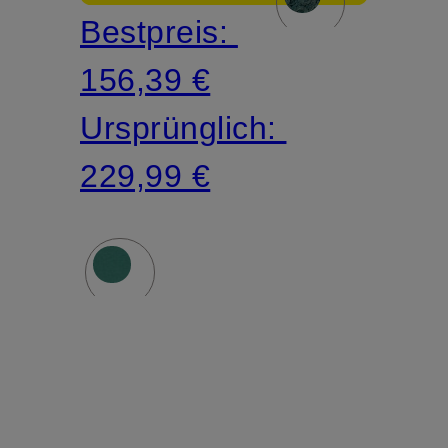
Bestpreis:
156,39 €
Ursprünglich:
229,99 €