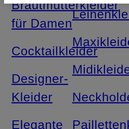
Brautmutterkleider
Leinenkle
für Damen
Maxikleid
Cocktailkleider
Midikleid
Designer-
Kleider
Neckholde
Elegante
Pailletten