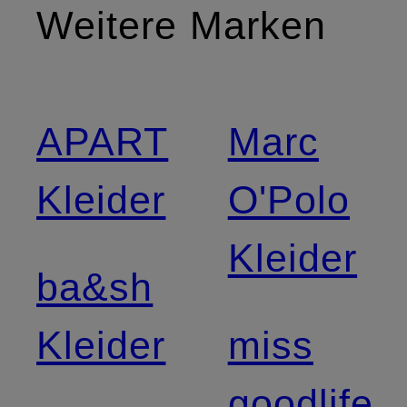
Weitere Marken
APART
Marc
Kleider
O'Polo
Kleider
ba&sh
Kleider
miss
goodlife