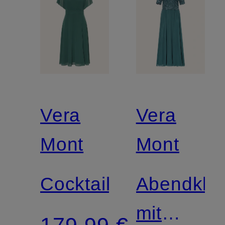
Vera
Vera
Mont
Mont
Cocktailkleid
Abendklei
mit