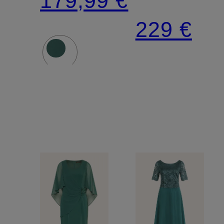
179,99 €
Spitze
229 €