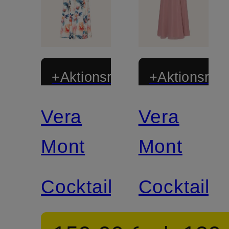
+Aktionsrabatt
+Aktionsraba
Vera
Vera
Mont
Mont
Cocktailkleid
Cocktailkl