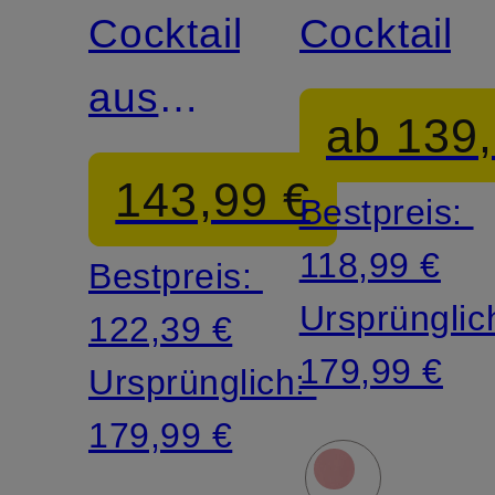
Cocktailkleid
Cocktailkl
aus
ab 139,
Jersey
143,99 €
Bestpreis:
118,99 €
Bestpreis:
Ursprünglic
122,39 €
179,99 €
Ursprünglich:
179,99 €