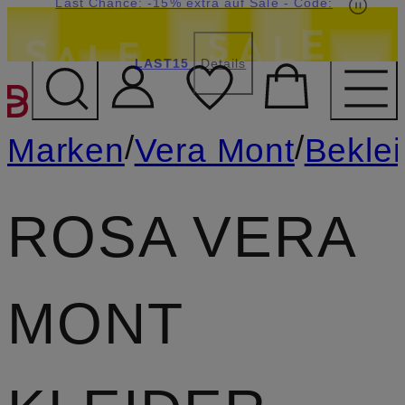
15€-Willkommensgutschein mit Beyond sichern
Last Chance: -15% extra auf Sale
LAST15
Details
ZUM HAUPTINHALT ÜBE
/
/
Marken
Vera Mont
Bekle
ROSA VERA
MONT