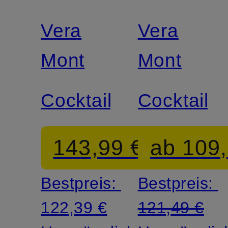
Vera
Vera
Mont
Mont
Cocktailkleid
Cocktailkl
143,99 €
ab 109,
Bestpreis:
Bestpreis:
122,39 €
121,49 €