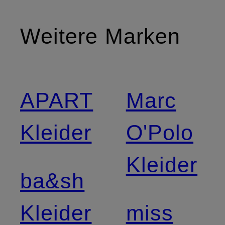
Weitere Marken
APART
Marc
Kleider
O'Polo
Kleider
ba&sh
Kleider
miss