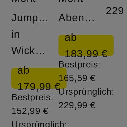
229
Jumpsuit
Abendkleid
in
ab
Wickeloptik
183,99 €
Bestpreis:
ab
165,59 €
179,99 €
Ursprünglich:
Bestpreis:
229,99 €
152,99 €
Ursprünglich: