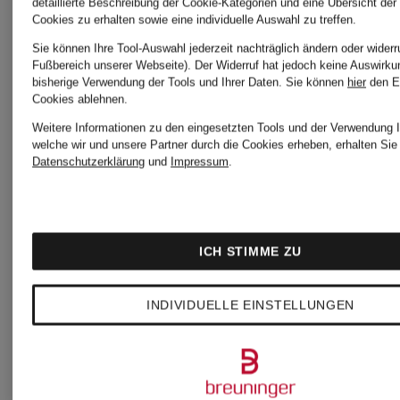
detaillierte Beschreibung der Cookie-Kategorien und eine Übersicht der
Elegante
Pailletten
Cookies zu erhalten sowie eine individuelle Auswahl zu treffen.
Sie können Ihre Tool-Auswahl jederzeit nachträglich ändern oder widerr
Fußbereich unserer Webseite). Der Widerruf hat jedoch keine Auswirku
Kleider
bisherige Verwendung der Tools und Ihrer Daten.
Sie können
hier
den E
Satin
Cookies ablehnen.
Weitere Informationen zu den eingesetzten Tools und der Verwendung I
welche wir und unsere Partner durch die Cookies erheben, erhalten Sie 
Etuikleider
Kleider
Datenschutzerklärung
und
Impressum
.
Festliche
Schwarz
ICH STIMME ZU
Kleider
Etuikleide
INDIVIDUELLE EINSTELLUNGEN
Grüne
Schwarz