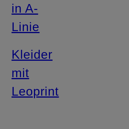
in A-
Linie
Kleider
mit
Leoprint