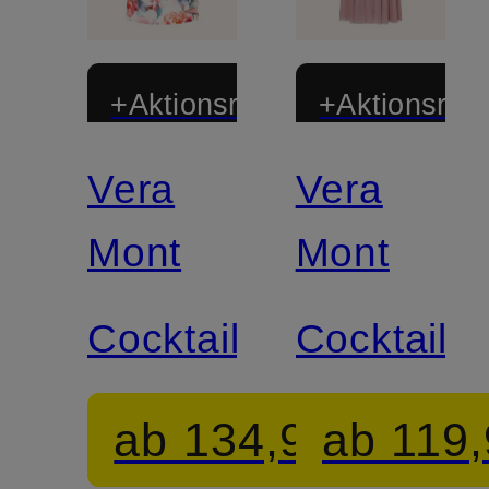
+Aktionsrabatt
+Aktionsraba
Vera
Vera
Mont
Mont
Cocktailkleid
Cocktailkl
ab 134,99 €
ab 119,