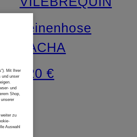
VILEBREQUIN
Leinenhose
PACHA
220 €
). Mit Ihrer
s und unser
eigen.
wser- und
nserem Shop,
 unserer
.
 weiter zu
ookie-
elle Auswahl