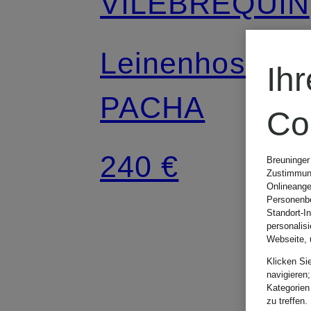
VILEBREQUIN
Leinenhose
Ih
PACHA
Co
240 €
Breuninger
Zustimmung
Onlineange
Personenbe
Standort-I
personalis
Webseite, 
Klicken Si
navigieren;
Kategorien
zu treffen.