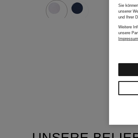
Sie können
unserer We
und Ihrer 
Weitere In
unsere Par
Impressu
UNSERE BELIE