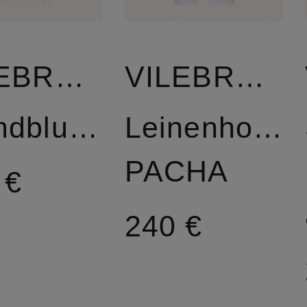
VILEBREQUIN
VILEBREQUIN
Hemdblusenkleid
Leinenhose
PACHA
 €
240 €