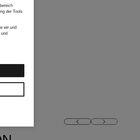
bereich
ung der Tools
e wir und
und
ON