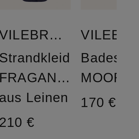
VILEBREQUIN
VILEBR
Strandkleid
Badeshor
FRAGANCE
MOORE
aus Leinen
170 €
210 €