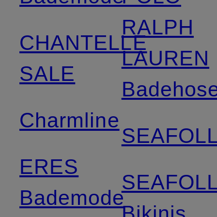
RALPH
CHANTELLE
LAUREN
SALE
Badehos
Charmline
SEAFOL
ERES
SEAFOL
Bademode
Bikinis