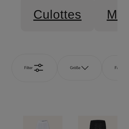
Culottes
Mar
Filter
Größe
Farbe