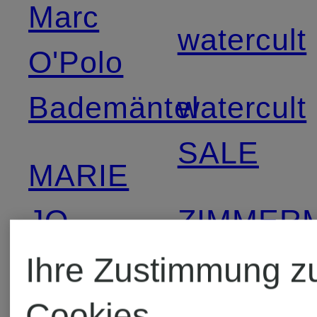
Marc
watercult
O'Polo
Bademäntel
watercult
SALE
MARIE
JO
ZIMMER
Bademod
Ihre Zustimmung z
MARIE JO
Cookies