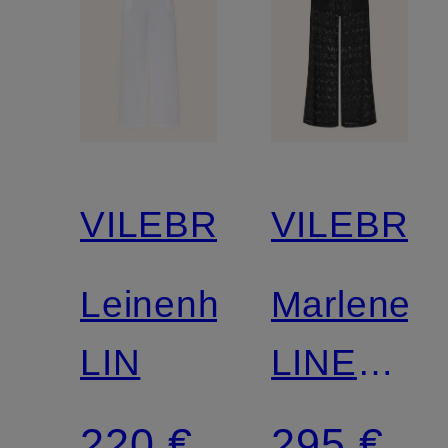
VILEBREQUIN
VILEBRE
Leinenhose
Marleneh
LIN
LINE
aus
220 €
295 €