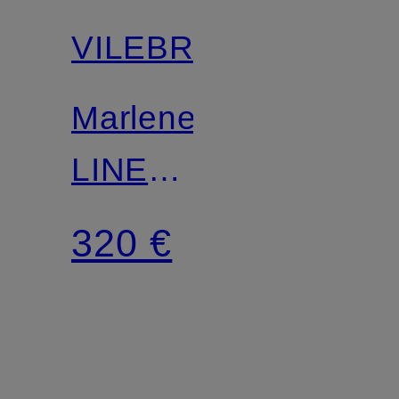
Match
VILEBREQUIN
Marlenehose
LINE
MEDUSA
320 €
AND
SHELLS