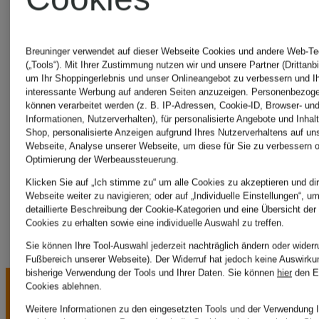
Bademode
Breuninger verwendet auf dieser Webseite Cookies und andere Web-Te
(„Tools“). Mit Ihrer Zustimmung nutzen wir und unsere Partner (Drittanbi
MARIE
um Ihr Shoppingerlebnis und unser Onlineangebot zu verbessern und I
interessante Werbung auf anderen Seiten anzuzeigen. Personenbezog
können verarbeitet werden (z. B. IP-Adressen, Cookie-ID, Browser- und
Informationen, Nutzerverhalten), für personalisierte Angebote und Inhal
JO
Shop, personalisierte Anzeigen aufgrund Ihres Nutzerverhaltens auf un
Webseite, Analyse unserer Webseite, um diese für Sie zu verbessern o
Optimierung der Werbeaussteuerung.
SALE
Klicken Sie auf „Ich stimme zu“ um alle Cookies zu akzeptieren und dir
Webseite weiter zu navigieren; oder auf „Individuelle Einstellungen“, u
detaillierte Beschreibung der Cookie-Kategorien und eine Übersicht der
Cookies zu erhalten sowie eine individuelle Auswahl zu treffen.
Sie können Ihre Tool-Auswahl jederzeit nachträglich ändern oder widerr
Fußbereich unserer Webseite). Der Widerruf hat jedoch keine Auswirku
bisherige Verwendung der Tools und Ihrer Daten.
Sie können
hier
den E
Cookies ablehnen.
Weitere Informationen zu den eingesetzten Tools und der Verwendung I