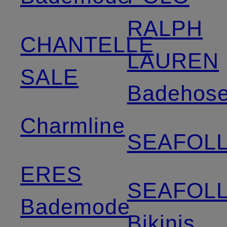
RALPH
CHANTELLE
LAUREN
SALE
Badehos
Charmline
SEAFOL
ERES
SEAFOL
Bademode
Bikinis