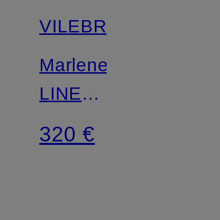
Match
VILEBREQUIN
Marlenehose
LINE
MEDUSA
320 €
AND
SHELLS