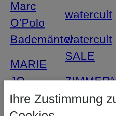
Marc
watercult
O'Polo
Bademäntel
watercult
SALE
MARIE
JO
ZIMMER
Bademod
Ihre Zustimmung z
MARIE JO
Cookies