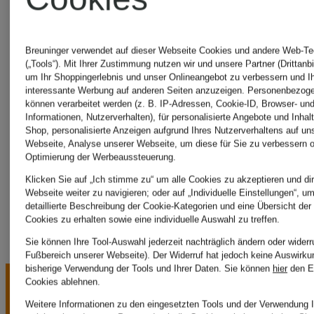
Bademode
Breuninger verwendet auf dieser Webseite Cookies und andere Web-Te
(„Tools“). Mit Ihrer Zustimmung nutzen wir und unsere Partner (Drittanbi
MARIE
um Ihr Shoppingerlebnis und unser Onlineangebot zu verbessern und I
interessante Werbung auf anderen Seiten anzuzeigen. Personenbezog
können verarbeitet werden (z. B. IP-Adressen, Cookie-ID, Browser- und
Informationen, Nutzerverhalten), für personalisierte Angebote und Inhal
JO
Shop, personalisierte Anzeigen aufgrund Ihres Nutzerverhaltens auf un
Webseite, Analyse unserer Webseite, um diese für Sie zu verbessern o
Optimierung der Werbeaussteuerung.
SALE
Klicken Sie auf „Ich stimme zu“ um alle Cookies zu akzeptieren und dir
Webseite weiter zu navigieren; oder auf „Individuelle Einstellungen“, u
detaillierte Beschreibung der Cookie-Kategorien und eine Übersicht der
Cookies zu erhalten sowie eine individuelle Auswahl zu treffen.
Sie können Ihre Tool-Auswahl jederzeit nachträglich ändern oder widerr
Fußbereich unserer Webseite). Der Widerruf hat jedoch keine Auswirku
bisherige Verwendung der Tools und Ihrer Daten.
Sie können
hier
den E
Cookies ablehnen.
Weitere Informationen zu den eingesetzten Tools und der Verwendung I