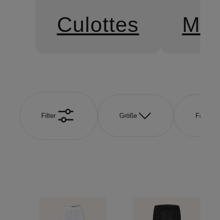
Culottes
Mar
Filter
Größe
Farbe