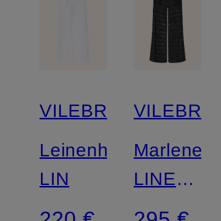
VILEBREQUIN
VILEBRE
Leinenhose
Marleneh
LIN
LINE
aus
220 €
295 €