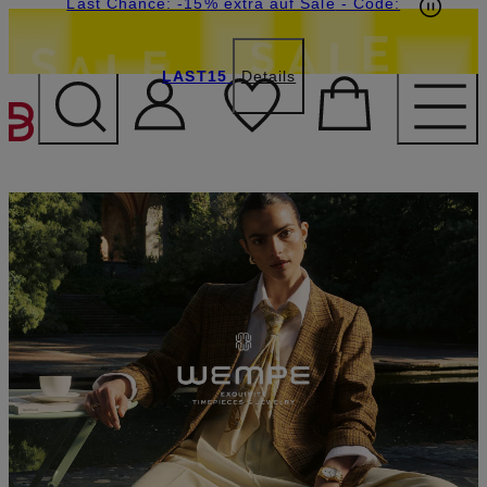
15€-Willkommensgutschein mit Beyond sichern
Last Chance: -15% extra auf Sale
- Code:
LAST15
Details
ZUM HAUPTINHALT ÜBE