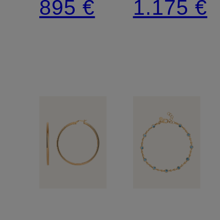
895 €
1.175 €
BASICS
MINIMAL