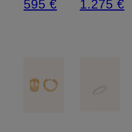
595 €
1.275 €
MINIMALISM
BASICS