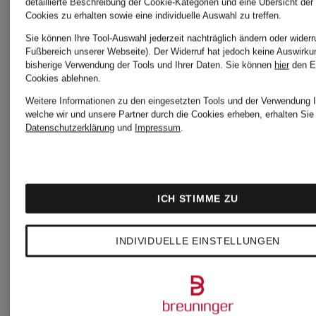
detaillierte Beschreibung der Cookie-Kategorien und eine Übersicht der
Cookies zu erhalten sowie eine individuelle Auswahl zu treffen.
Fine
Fine
Sie können Ihre Tool-Auswahl jederzeit nachträglich ändern oder widerr
Fußbereich unserer Webseite). Der Widerruf hat jedoch keine Auswirku
Jewelry
Jewelry
bisherige Verwendung der Tools und Ihrer Daten.
Sie können
hier
den E
Cookies ablehnen.
Weitere Informationen zu den eingesetzten Tools und der Verwendung I
Creole
Ring
welche wir und unsere Partner durch die Cookies erheben, erhalten Sie 
1.375 €
1.175 €
Datenschutzerklärung
und
Impressum
.
MINIMALISM
TWIST
ICH STIMME ZU
INDIVIDUELLE EINSTELLUNGEN