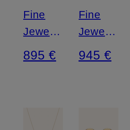
Fine
Fine
Jewelry
Jewelry
Ohrstecker
Armband
895 €
945 €
Minimalism
MINIMAL