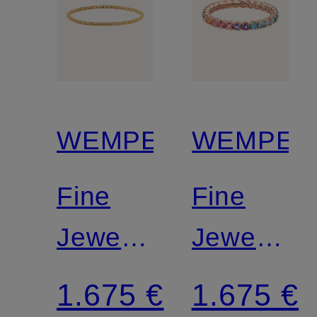
WEMPE
WEMPE
Fine
Fine
Jewelry
Jewelry
Armband
Ring
1.675 €
1.675 €