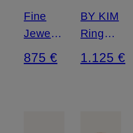
Fine
BY KIM
Jewelry
Ring
Creolen
BLU
875 €
1.125 €
BASICS
XS