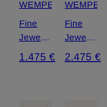
WEMPE
WEMPE
Fine
Fine
Jewelry
Jewelry
Creolen
Armband
1.475 €
2.475 €
TWIST
TWIST