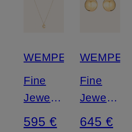
WEMPE
WEMPE
Fine
Fine
Jewelry
Jewelry
Anhänger
Ohrringe
595 €
645 €
MINIMALISM
BASICS