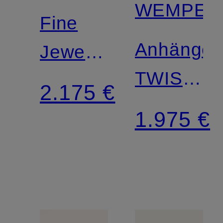
WEMPE
Fine
Anhänger
Jewelry
TWIST
Collier
2.175 €
Fine
MINIMALISM
1.975 €
Jewelry