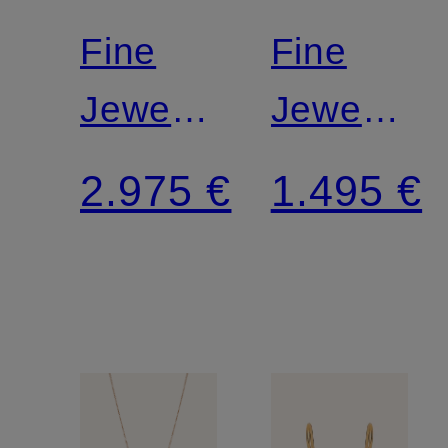
Fine
Fine
Jewelry
Jewelry
Armband
Anhänger
2.975 €
1.495 €
MINIMALISM
ONE