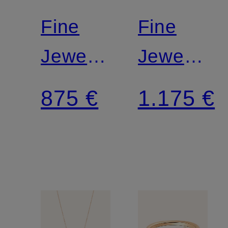
Fine
Fine
Jewelry
Jewelry
Ohrringe
Ring
875 €
1.175 €
ONE
TWIST