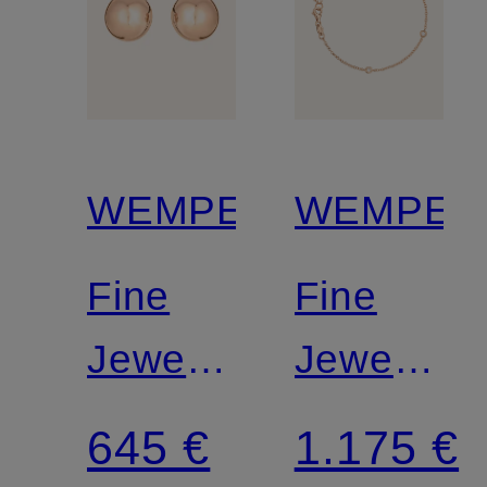
WEMPE
WEMPE
Fine
Fine
Jewelry
Jewelry
Ohrringe
Armband
645 €
1.175 €
BASICS
MINIMAL