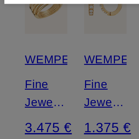
WEMPE
WEMPE
Fine
Fine
Jewelry
Jewelry
Ring
Creole
3.475 €
1.375 €
TWIST
MINIMAL