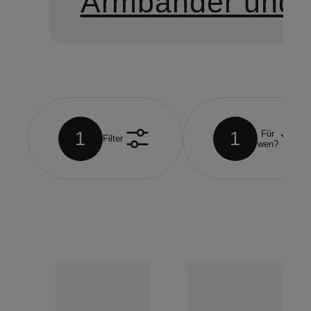
Armbänder und 
1
1
Für
Filter
wen?