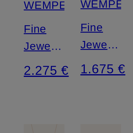
WEMPE
WEMPE
Fine
Fine
Jewelry
Jewelry
Ring
Creolen
1.675 €
2.275 €
MEMORI
BASICS