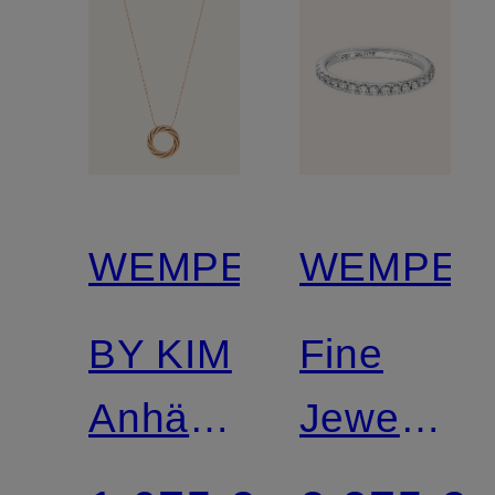
WEMPE
WEMPE
BY KIM
Fine
Anhänger
Jewelry
HELIORO
Ring