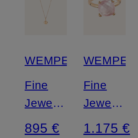
WEMPE
WEMPE
Fine
Fine
Jewelry
Jewelry
Anhänger
Ring
895 €
1.175 €