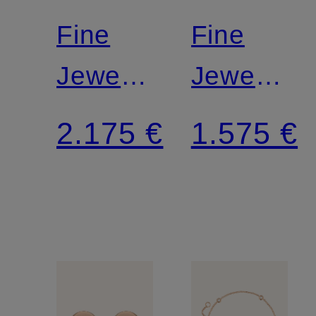
Fine
Fine
Jewelry
Jewelry
Collier
Ohrringe
2.175 €
1.575 €
MINIMALISM
MINIMAL