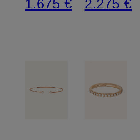
1.675 €
2.275 €
XS
MEMORI