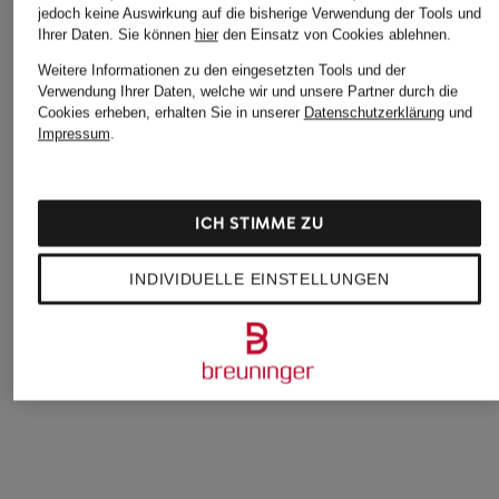
jedoch keine Auswirkung auf die bisherige Verwendung der Tools und
Ihrer Daten.
Sie können
hier
den Einsatz von Cookies ablehnen.
Weitere Informationen zu den eingesetzten Tools und der
Verwendung Ihrer Daten, welche wir und unsere Partner durch die
Cookies erheben, erhalten Sie in unserer
Datenschutzerklärung
und
Impressum
.
ICH STIMME ZU
WEMPE
WEMPE
WEMPE
INDIVIDUELLE EINSTELLUNGEN
BY KIM Anhänger
Anhänger TWIST
Fine Jewelry
COSMOS
Fine Jewelry
Anhänger BASICS
1.345 €
1.975 €
895 €