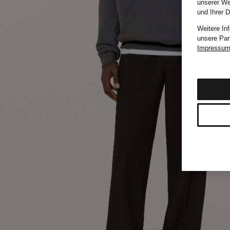
unserer We
und Ihrer 
Weitere In
unsere Par
Impressu