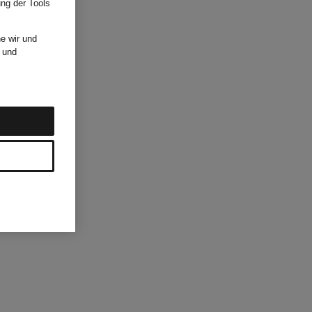
ung der Tools
e wir und
und