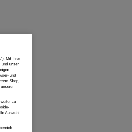
). Mit Ihrer
s und unser
eigen.
wser- und
nserem Shop,
 unserer
.
 weiter zu
ookie-
elle Auswahl
bereich