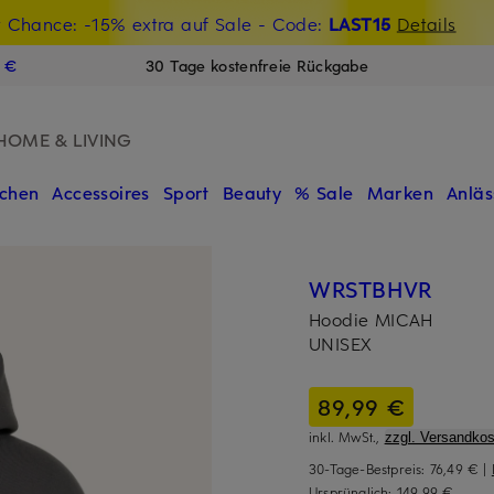
t Chance: -15% extra auf Sale
€-Willkommensgutschein mit Beyond sichern
- Code:
LAST15
Details
N
9 €
30 Tage kostenfreie Rückgabe
HOME & LIVING
chen
Accessoires
Sport
Beauty
% Sale
Marken
Anläs
WRSTBHVR
Hoodie MICAH
UNISEX
89,99 €
inkl. MwSt.,
zzgl. Versandkos
30-Tage-Bestpreis:
76,49 €
|
Ursprünglich:
149,99 €