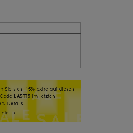
n Sie sich -15% extra auf diesen
. Code
LAST15
im letzten
sen.
Details
keln