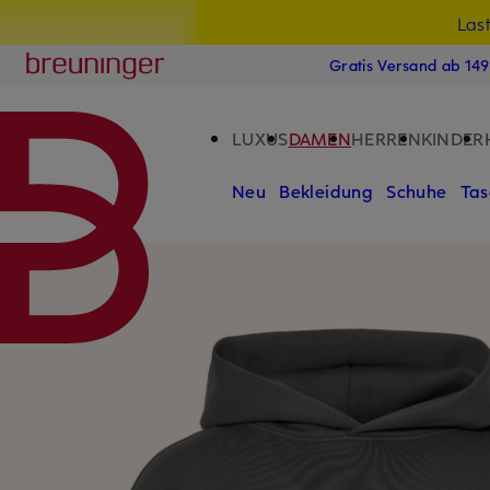
Las
15
ZUM HAUPTINHALT ÜBERSPRINGEN
ZUM SUCHFELD ÜBERSPRINGE
Breuninger
Gratis Versand ab 14
LUXUS
DAMEN
HERREN
KINDER
Neu
Bekleidung
Schuhe
Tas