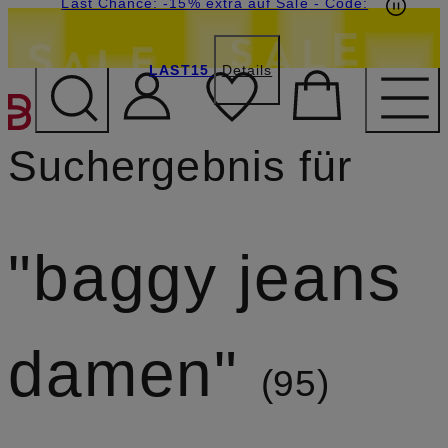
15€-Willkommensgutschein mit Beyond sichern
Last Chance: -15% extra auf Sale
- Code:
LAST15
Details
ZUM HAUPTINHALT ÜBE
Suchergebnis für
baggy jeans
damen
95