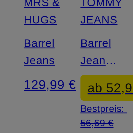
MRS &
TOMMY
HUGS
JEANS
Barrel
Barrel
Jeans
Jeans
JEANIE
129,99 €
ab 52,9
BALLOO
Bestpreis:
56,69 €