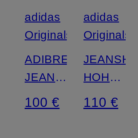
adidas
adidas
Originals
Originals
ADIBREAK
JEANSHO
JEANS,
HOHER
WEITES
BUND,
100 €
110 €
BEIN,
WEITES
MITTELHOHER
BEIN