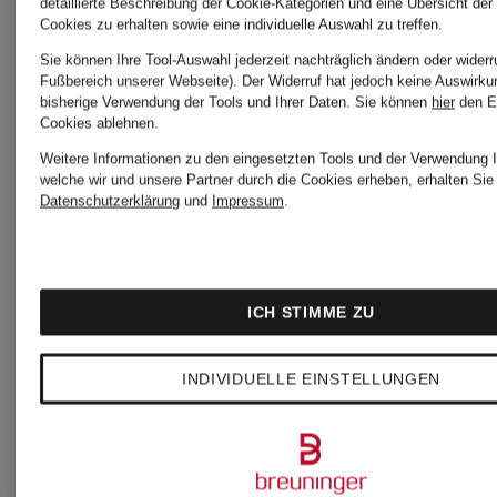
detaillierte Beschreibung der Cookie-Kategorien und eine Übersicht der
Wide
Cookies zu erhalten sowie eine individuelle Auswahl zu treffen.
Sie können Ihre Tool-Auswahl jederzeit nachträglich ändern oder widerr
Wide
Leg
Fußbereich unserer Webseite). Der Widerruf hat jedoch keine Auswirku
bisherige Verwendung der Tools und Ihrer Daten.
Sie können
hier
den E
Cookies ablehnen.
Leg
Jeans
Weitere Informationen zu den eingesetzten Tools und der Verwendung I
1.300 €
welche wir und unsere Partner durch die Cookies erheben, erhalten Sie 
Jeans
Datenschutzerklärung
und
Impressum
.
129,90 €
CHARLIE
ICH STIMME ZU
INDIVIDUELLE EINSTELLUNGEN