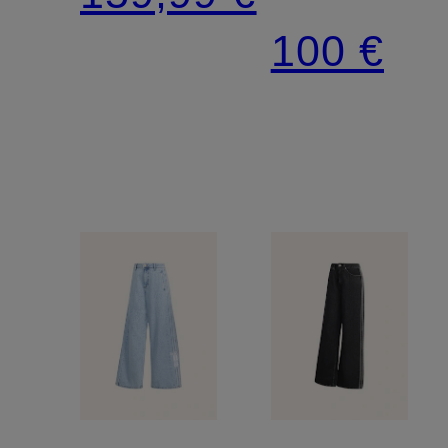
MEDLEY
LONDON
100 €
FIREBIR
MID
RISE
JEANSHO
GERADE
BEIN