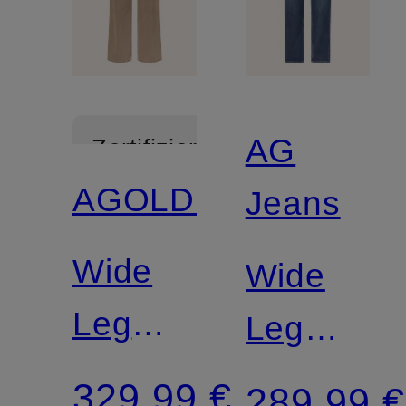
AG
Zertifiziert
AGOLDE
Jeans
Wide
Wide
Leg
Leg
Jeans
Jeans
329,99 €
289,99 €