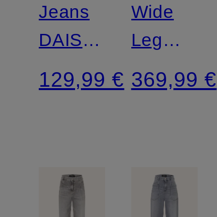
HUMANIT
Jeans
Wide
DAISY
Leg
LOW
Jeans
129,99 €
369,99 €
RISE
AYLA
LOOSE