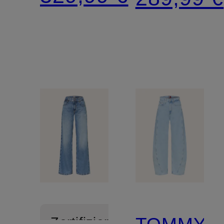
LOW
NEW
SLUNG
BAGGY
BAGGY
TOMMY
Zertifiziert