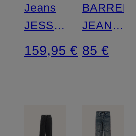
Jeans
BARREL-
JESSIE
JEANS,
Baggy
HOHER
159,95 €
85 €
BUND