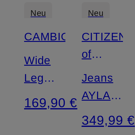
Neu
Neu
CAMBIO
CITIZENS
Zertifiziert
of
Wide
HUMANIT
Leg
Jeans
Jeans
AYLA
169,90 €
BAGGY
BAGGY
349,99 €
ASYMMETRICAL