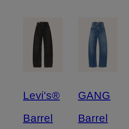
Levi's®
GANG
Barrel
Barrel