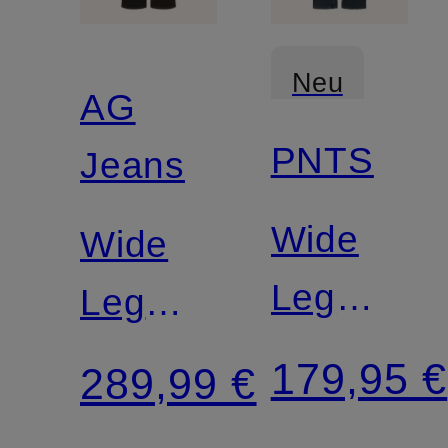
Neu
AG
PNTS
Jeans
Zertifiziert
Wide
Wide
Leg
Leg
Jeans
Jeans
179,95 €
289,99 €
THE
NEW