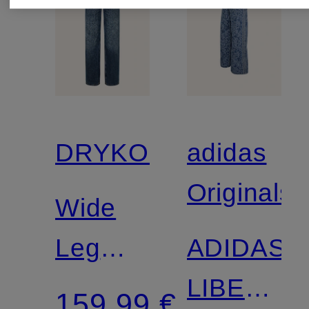
DRYKORN
adidas
Originals
Wide
Leg
ADIDAS
Jeans
LIBERTY
159,99 €