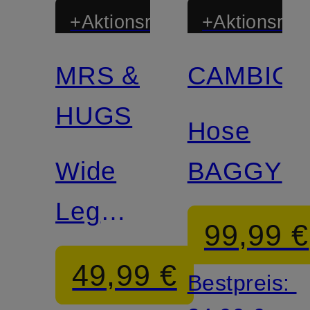
+Aktionsrabatt
+Aktionsraba
MRS &
CAMBIO
Zertifiziert
HUGS
Hose
Wide
BAGGY
Leg
99,99 €
Jeans
49,99 €
Bestpreis: