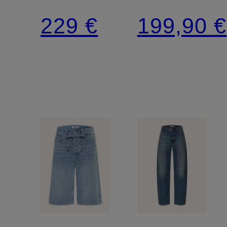
RENTON
RUMA
229 €
199,90 €