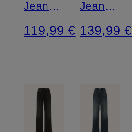
Jeans
Jeans
BAGGY
94ODINA
119,99 €
139,99 €
DAD
Loose
Fit