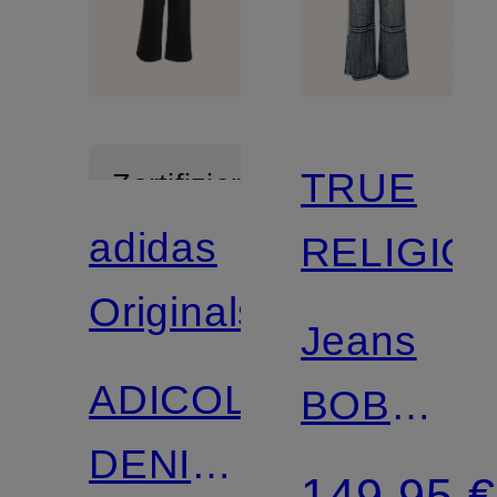
TRUE
Zertifiziert
adidas
RELIGIO
Originals
Jeans
ADICOLOR
BOBBI
DENIM
Baggy
149,95 €