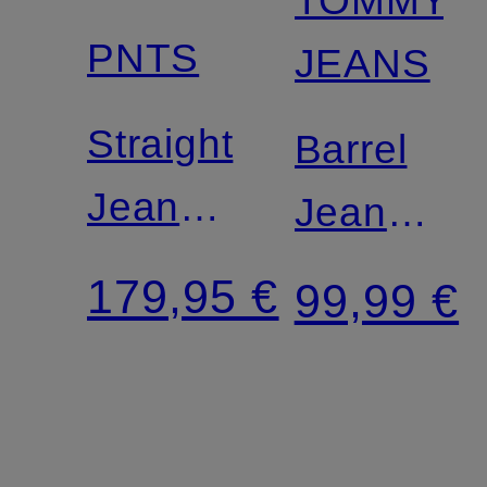
PNTS
JEANS
Straight
Barrel
Jeans
Jeans
THE
ELLA
179,95 €
99,99 €
BAGGY