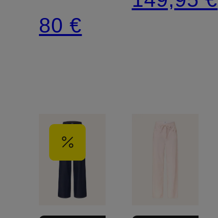
3-
80 €
STREIFEN
TRAININGSHOSE