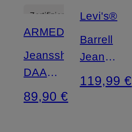
Levi's®
Zertifiziert
ARMEDANGELS
Barrell
Jeansshorts
Jeans
DAANY
BAGGY
119,99 €
BAGGY
DAD
89,90 €
BARRELL