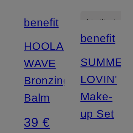
benefit
Limitiert
benefit
HOOLA
SUMMER
WAVE
LOVIN'
Bronzing
Make-
Balm
up Set
39 €