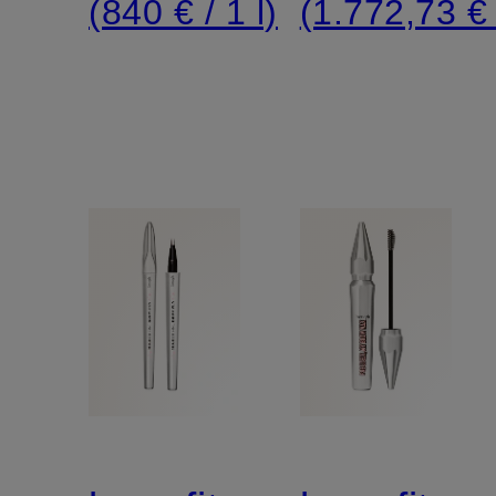
(840 € / 1 l)
(1.772,73 € 
Poren