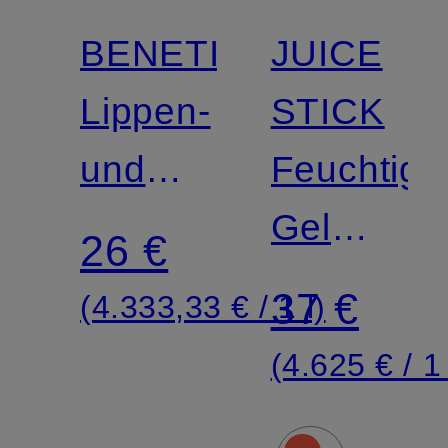
BENETINT
JUICE
Lippen-
STICK
und
Feuchtigk
Wangenrouge
Gel
26 €
Blush
37 €
(4.333,33 € / 1 l)
(4.625 € / 1 