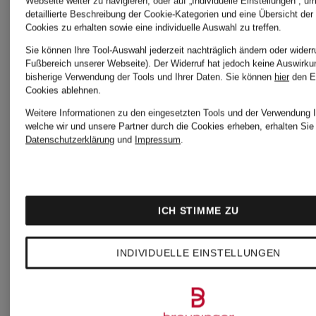
Webseite weiter zu navigieren; oder auf „Individuelle Einstellungen“, u
detaillierte Beschreibung der Cookie-Kategorien und eine Übersicht der
Cookies zu erhalten sowie eine individuelle Auswahl zu treffen.
Sie können Ihre Tool-Auswahl jederzeit nachträglich ändern oder widerr
benefit
Limitiert
Fußbereich unserer Webseite). Der Widerruf hat jedoch keine Auswirku
bisherige Verwendung der Tools und Ihrer Daten.
Sie können
hier
den E
Cookies ablehnen.
benefit
THE
Weitere Informationen zu den eingesetzten Tools und der Verwendung I
welche wir und unsere Partner durch die Cookies erheben, erhalten Sie 
Datenschutzerklärung
und
Impressum
.
SUMMER
POREFES
LOVIN'
GET
Poren
ICH STIMME ZU
Make-
UNBLOC
reinigend
INDIVIDUELLE EINSTELLUNGEN
up Set
und
39 €