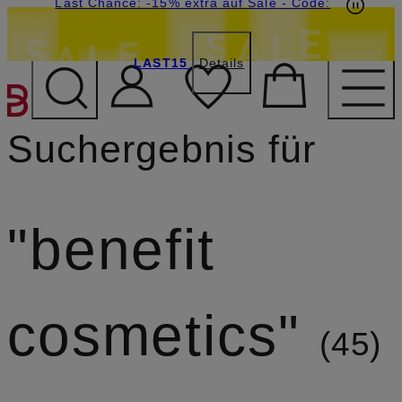
15€-Willkommensgutschein mit Beyond sichern
Last Chance: -15% extra auf Sale
- Code:
LAST15
Details
ZUM HAUPTINHALT ÜBE
Suchergebnis für
benefit
cosmetics
45