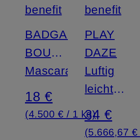
benefit
benefit
BADGAL
PLAY
BOUNCE
DAZE
MASCARA
Mascara
Luftig
MINI
leichter
18 €
Liquid
34 €
(4.500 € / 1 kg)
Blush
(5.666,67 € 