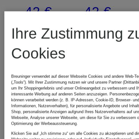
Puder
Feuchtigke
42 €
42 €
zum
für
(5.250 € / 1 kg)
(840 € / 1 l)
Ihre Zustimmung z
Fixieren
Poren
Cookies
Breuninger verwendet auf dieser Webseite Cookies und andere Web-Te
gesponsert
gesponsert
(„Tools“). Mit Ihrer Zustimmung nutzen wir und unsere Partner (Drittanbi
um Ihr Shoppingerlebnis und unser Onlineangebot zu verbessern und I
interessante Werbung auf anderen Seiten anzuzeigen. Personenbezog
können verarbeitet werden (z. B. IP-Adressen, Cookie-ID, Browser- und
Informationen, Nutzerverhalten), für personalisierte Angebote und Inhal
Shop, personalisierte Anzeigen aufgrund Ihres Nutzerverhaltens auf un
Webseite, Analyse unserer Webseite, um diese für Sie zu verbessern o
Optimierung der Werbeaussteuerung.
Klicken Sie auf „Ich stimme zu“ um alle Cookies zu akzeptieren und dir