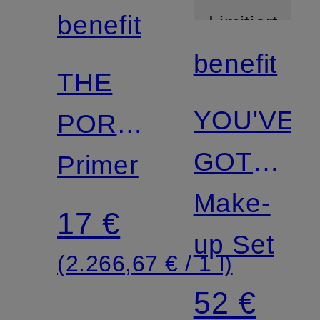
benefit
Limitiert
benefit
THE
YOU'VE
POREfessional
GOT
MINI
Primer
AURA
Make-
17 €
up Set
(2.266,67 € / 1 l)
52 €