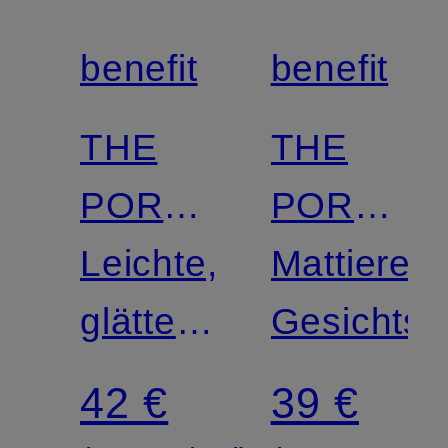
benefit
benefit
THE
THE
POREFESSIONAL
POREfess
SMOOTH
Leichte,
MATTE
Mattieren
SIP
glättende
PRIMER
Gesichtsp
Feuchtigkeitpflege
42 €
39 €
für