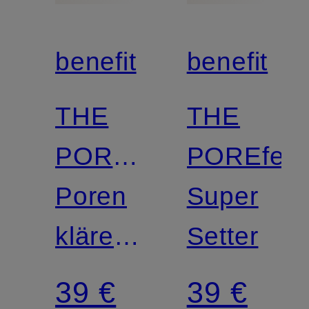
benefit
benefit
THE
THE
POREFESSIONAL
POREfess
DEEP
Poren
Super
RETREAT
klärende
Setter
Tonerde-
39 €
39 €