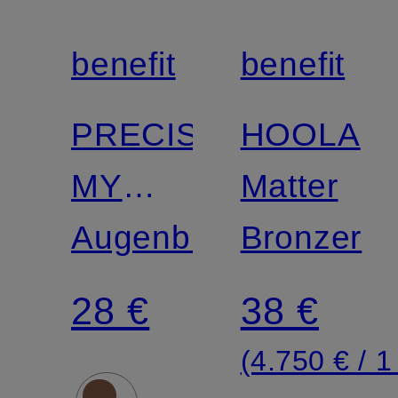
benefit
benefit
PRECISELY,
HOOLA
MY
Matter
BROW
Augenbrauenstift
Bronzer
DETAILER
28 €
38 €
(4.750 € / 1 