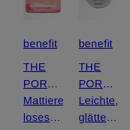
benefit
benefit
THE
THE
POREfessional
POREFES
POWER
Mattierendes
SMOOTH
Leichte,
POWDER
loses
SIP
glättende