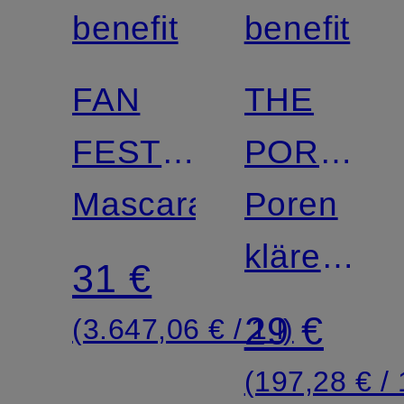
benefit
benefit
FAN
THE
FEST
POREFES
FANNING
Mascara
GOOD
Poren
MASCARA
CLEANU
klärender
31 €
Reinigun
29 €
(3.647,06 € / 1 l)
(197,28 € / 1