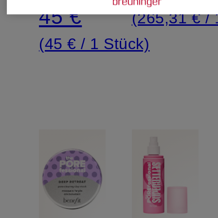
Make-
45 €
(265,31 € / 1
up
(45 € / 1 Stück)
entfernen
Gesichtsö