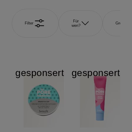
Für
Filter
Größe
wen?
gesponsert
gesponsert