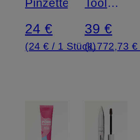
TOOL
Pinzette
Tool
zur
24 €
39 €
Reinigung
(24 € / 1 Stück)
(1.772,73 € 
von
Mitessern
und
Poren