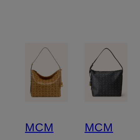
Pouch
MCM
MCM