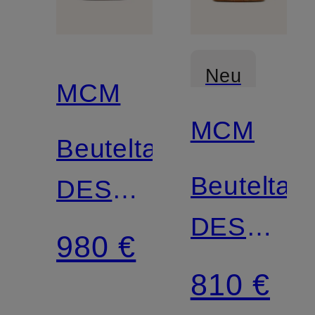
Neu
MCM
MCM
Beuteltasche
Beuteltas
DESSAU
DESSAU
MEDIUM
980 €
VISETOS
mit
810 €
Pouch