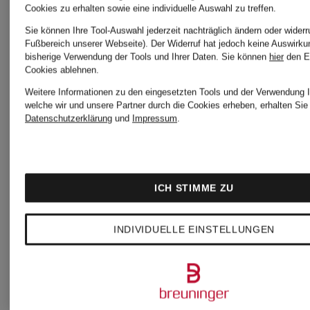
Aigner
Cookies zu erhalten sowie eine individuelle Auswahl zu treffen.
Sie können Ihre Tool-Auswahl jederzeit nachträglich ändern oder widerr
Fußbereich unserer Webseite). Der Widerruf hat jedoch keine Auswirku
Michael
bisherige Verwendung der Tools und Ihrer Daten.
Sie können
hier
den E
Cookies ablehnen.
Autry
Weitere Informationen zu den eingesetzten Tools und der Verwendung I
Kors
welche wir und unsere Partner durch die Cookies erheben, erhalten Sie 
Datenschutzerklärung
und
Impressum
.
Coccinelle
See by
ICH STIMME ZU
Furla
Chloé
INDIVIDUELLE EINSTELLUNGEN
Liebeskind
Tommy