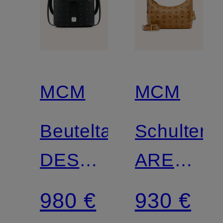
MCM
MCM
Beuteltasche
Schultert
DESSAU
AREN
MEDIUM
VI
980 €
930 €
mit