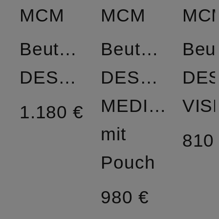
MCM
MCM
MC
Beuteltasche
Beuteltasche
Beu
DESSAU
DESSAU
DE
MEDIUM
1.180 €
mit
810
Pouch
980 €