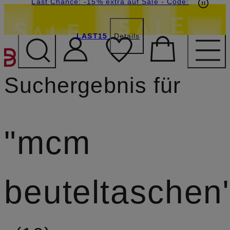
15€-Willkommensgutschein mit Beyond sichern
Last Chance: -15% extra auf Sale
- Code:
LAST15
Details
ZUM HAUPTINHALT ÜBE
Suchergebnis für
mcm
beuteltaschen