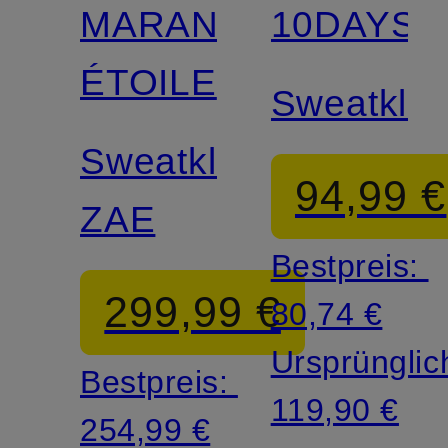
MARANT
10DAYS
ÉTOILE
Sweatklei
Sweatkleid
94,99 €
ZAE
Bestpreis:
299,99 €
80,74 €
Ursprünglic
Bestpreis:
119,90 €
254,99 €