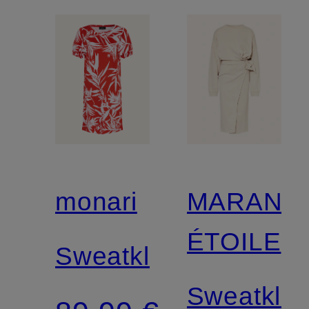
monari
MARANT
ÉTOILE
Sweatkleid
Sweatklei