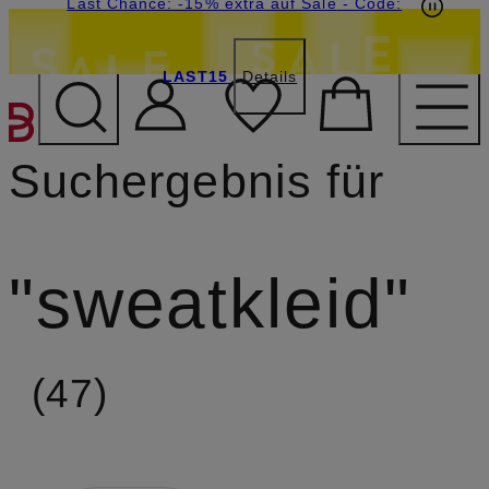
15€-Willkommensgutschein mit Beyond sichern
Last Chance: -15% extra auf Sale
- Code:
LAST15
Details
ZUM HAUPTINHALT ÜBE
Suchergebnis für
sweatkleid
47