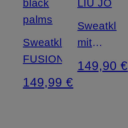
black
LIU JO
palms
Sweatklei
Sweatkleid
mit
FUSION
Schmucks
149,90 €
149,99 €