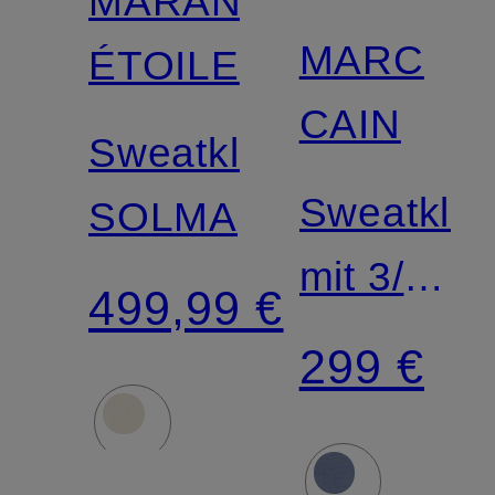
MARANT
MARC
ÉTOILE
CAIN
Sweatkleid
Sweatklei
SOLMA
mit 3/4-
499,99 €
Arm
299 €