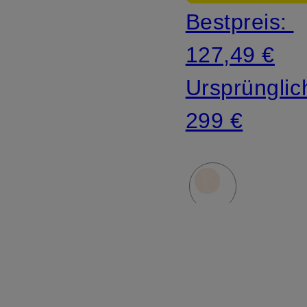
Bestpreis:
127,49 €
Ursprünglic
299 €