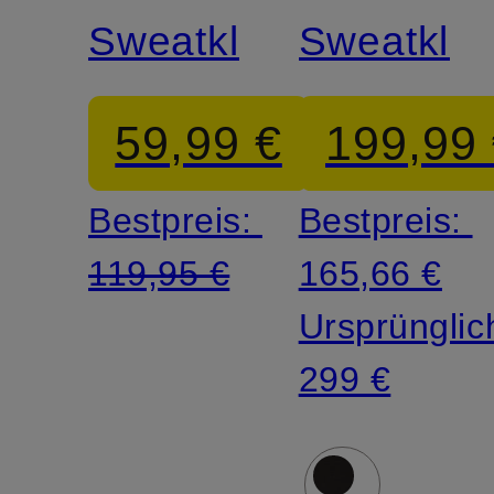
Sweatkleid
Sweatklei
59,99 €
199,99
Bestpreis:
Bestpreis:
119,95 €
165,66 €
Ursprünglic
299 €