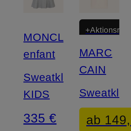
+Aktionsraba
MONCLER
MARC
enfant
CAIN
Sweatkleid
Sweatklei
KIDS
335 €
ab 149,