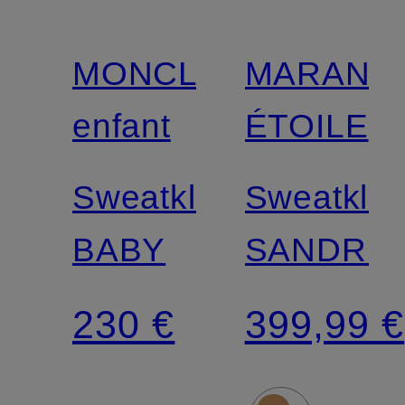
MONCLER
MARANT
enfant
ÉTOILE
Sweatkleid
Sweatklei
BABY
SANDRIN
230 €
399,99 €