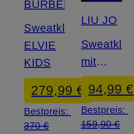
BURBERRY
LIU JO
Sweatkleid
Sweatklei
ELVIE
mit
KIDS
Schmucks
94,99 €
279,99 €
Bestpreis:
Bestpreis:
159,90 €
370 €