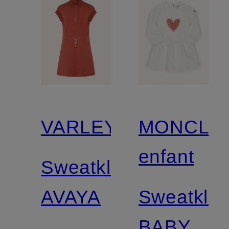
VARLEY
MONCLE
enfant
Sweatkleid
AVAYA
Sweatklei
BABY