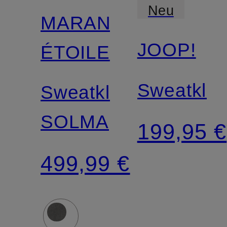
Neu
MARANT
JOOP!
ÉTOILE
Sweatklei
Sweatkleid
SOLMA
199,95 €
499,99 €