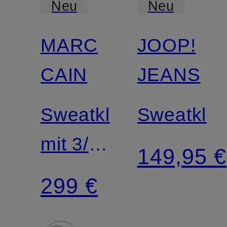
Neu
Neu
MARC
JOOP!
CAIN
JEANS
Sweatkleid
Sweatklei
mit 3/4-
149,95 €
Arm
299 €