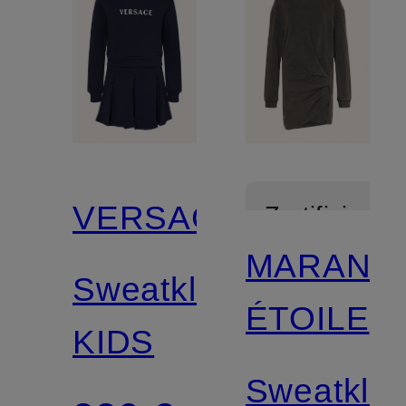
VERSACE
Zertifiziert
MARANT
Sweatkleid
ÉTOILE
KIDS
Sweatklei