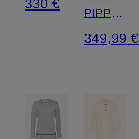
330 €
PIPPER
in
349,99 €
Wickelopt