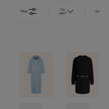
Für
Filter
Größe
wen?