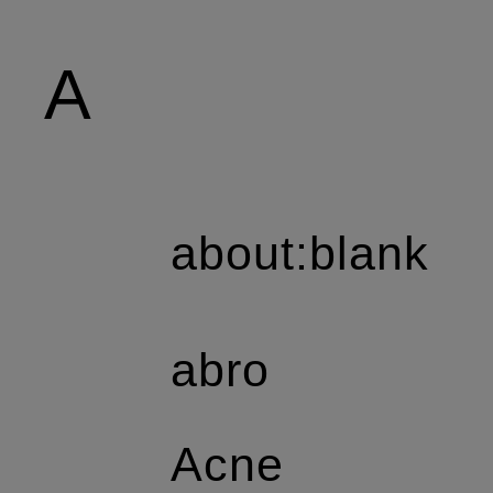
A
about:blank
abro
Acne