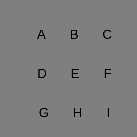
A
B
C
D
E
F
G
H
I