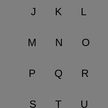
J
K
L
M
N
O
P
Q
R
S
T
U