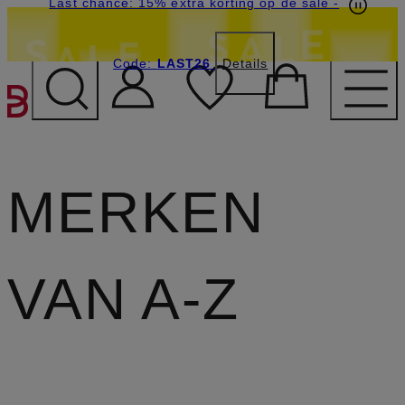
Last chance: 15% extra korting op de sale
-
Code:
LAST26
Details
GA NAAR HOOFDINHOU
MERKEN
VAN A-Z