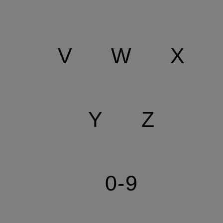
V
W
X
Y
Z
0-9