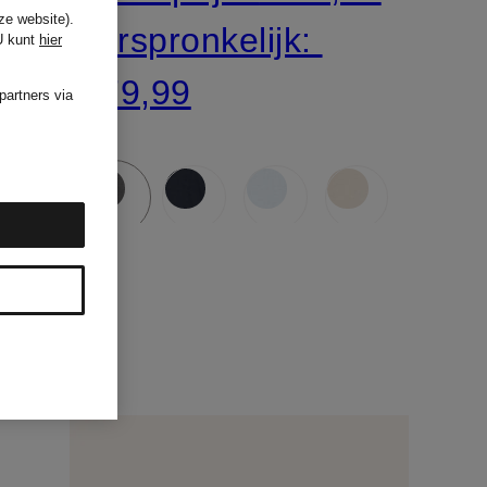
ze website).
Oorspronkelijk:
U kunt
hier
€ 79,99
partners via