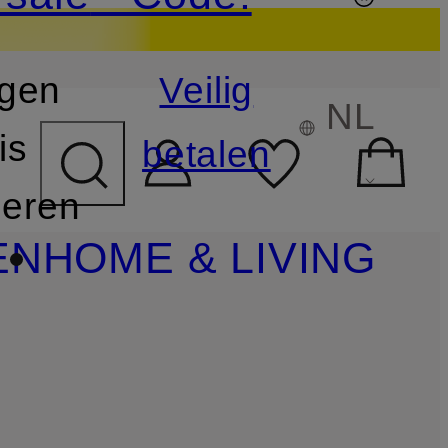
gen
Veilig
NL
is
betalen
neren
EN
HOME & LIVING