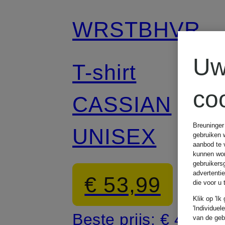
WRSTBHVR
Uw
T-shirt
co
CASSIAN
Breuninger
UNISEX
gebruiken 
aanbod te 
kunnen wor
gebruikers
advertenti
€ 53,99
die voor u
Klik op 'Ik
'Individuel
Beste prijs:
€ 45,89
van de geb