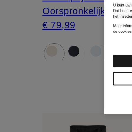
U kunt uw k
Oorspronkelijk:
Dat heeft 
het inzett
€ 79,99
Meer infor
de cookies