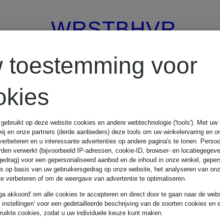
WRSTBHVR
 toestemming voor
T-shirt
okies
CASSIAN
 gebruikt op deze website cookies en andere webtechnologie ('tools'). Met u
UNISEX
wij en onze partners (derde aanbieders) deze tools om uw winkelervaring en o
verbeteren en u interessante advertenties op andere pagina's te tonen. Pers
den verwerkt (bijvoorbeeld IP-adressen, cookie-ID, browser- en locatiegegev
gedrag) voor een gepersonaliseerd aanbod en de inhoud in onze winkel, geper
es op basis van uw gebruikersgedrag op onze website, het analyseren van on
€ 49,99
 te verbeteren of om de weergave van advertentie te optimaliseren.
 ga akkoord' om alle cookies te accepteren en direct door te gaan naar de webs
e instellingen' voor een gedetailleerde beschrijving van de soorten cookies en 
Beste prijs:
€ 42,49
ruikte cookies, zodat u uw individuele keuze kunt maken.