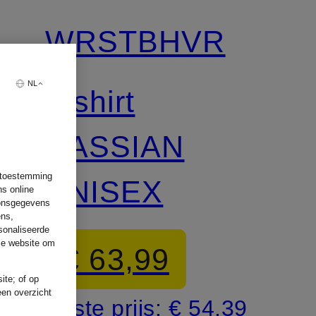
WRSTBHVR
NL
T-shirt
CASSIAN
w toestemming
UNISEX
ns online
oonsgegevens
ens,
sonaliseerde
ze website om
€ 63,99
ite; of op
een overzicht
Beste prijs:
€ 54,39