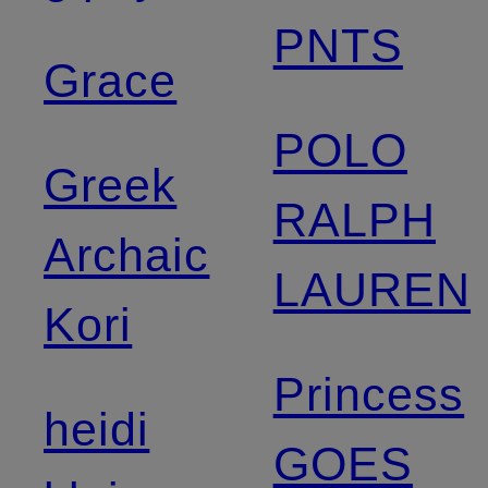
PNTS
Grace
POLO
Greek
RALPH
Archaic
LAUREN
Kori
Princess
heidi
GOES