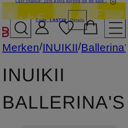
Last chance: 15% extra korting op de sale
-
Code:
LAST26
Details
GA NAAR HOOFDINHOU
/
/
Merken
INUIKII
Ballerina'
INUIKII
BALLERINA'S