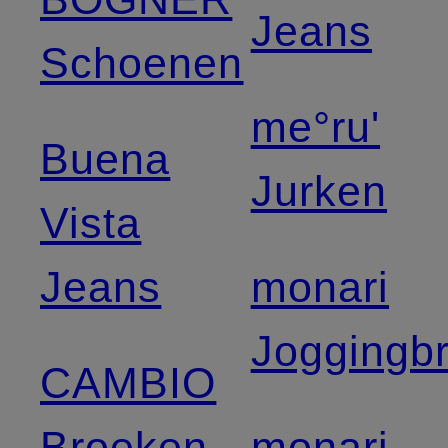
Jeans
Schoenen
me°ru'
Buena
Jurken
Vista
Jeans
monari
Joggingb
CAMBIO
Broeken
monari