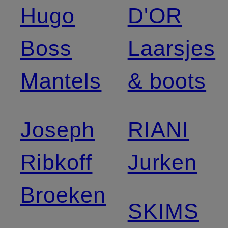
Hugo
D'OR
Boss
Laarsjes
Mantels
& boots
Joseph
RIANI
Ribkoff
Jurken
Broeken
SKIMS