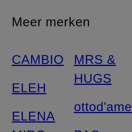
Meer merken
CAMBIO
MRS &
HUGS
ELEH
ottod'am
ELENA