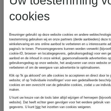
Uw toestemming v
CAIN
ZINDA
cookies
MILANO
Breuninger gebruikt op deze website cookies en andere webtechnologie 
ITALY
toestemming gebruiken wij en onze partners (derde aanbieders) deze 
winkelervaring en ons online aanbod te verbeteren en u interessante a
pagina's te tonen. Persoonsgegevens kunnen worden verwerkt (bijvoor
cookie-ID, browser- en locatiegegevens, gebruikersgedrag) voor een g
aanbod en de inhoud in onze winkel, gepersonaliseerde advertenties o
MORE
gebruikersgedrag op onze website, het analyseren van onze website om
verbeteren of om de weergave van advertentie te optimaliseren.
Klik op 'Ik ga akkoord' om alle cookies te accepteren en direct door te
&
website; of op 'Individuele instellingen' voor een gedetailleerde beschri
cookies en een overzicht van de gebruikte cookies, zodat u uw individ
maken.
MORE
U kunt uw keuze van de tools later altijd wijzigen of herroepen (bijvoo
website). Dat heeft echter geen gevolgen voor het eerdere gebruik van
gegevens.
U kunt
hier
het inzetten van cookies weigeren.