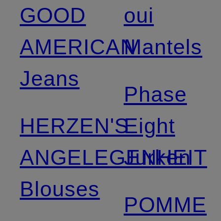
GOOD
oui
AMERICAN
Mantels
Jeans
Phase
HERZEN'S
Eight
ANGELEGENHEIT
Jurken
Blouses
POMME