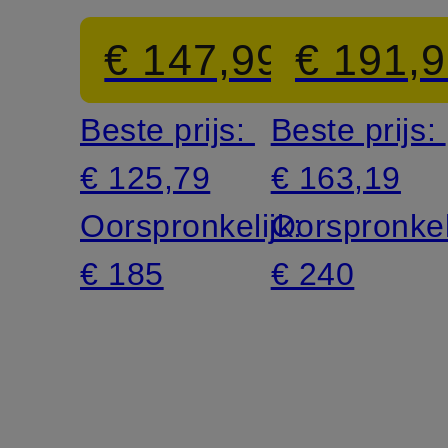
ballerina's
ballerina's
€ 147,99
€ 191,
MOLLY
MATILDA
Beste prijs:
Beste prijs:
€ 125,79
€ 163,19
Oorspronkelijk:
Oorspronkel
€ 185
€ 240