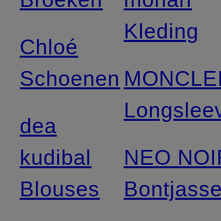
Kleding
Chloé
Schoenen
MONCLE
Longslee
dea
kudibal
NEO NOI
Blouses
Bontjass