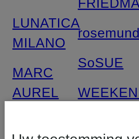
FRIEDM
LUNATICA
rosemun
MILANO
SoSUE
MARC
AUREL
WEEKEN
Max Mar
MARC