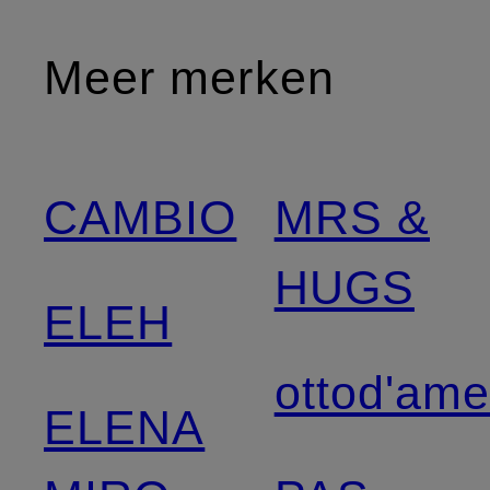
Meer merken
CAMBIO
MRS &
HUGS
ELEH
ottod'am
ELENA