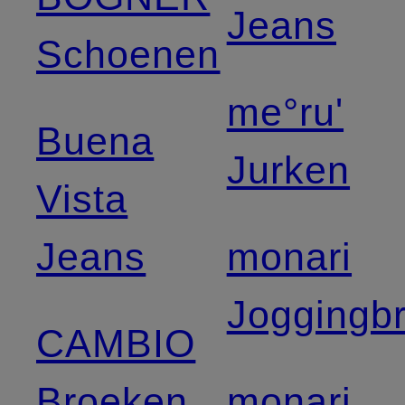
Jeans
Schoenen
me°ru'
Buena
Jurken
Vista
Jeans
monari
Joggingb
CAMBIO
Broeken
monari