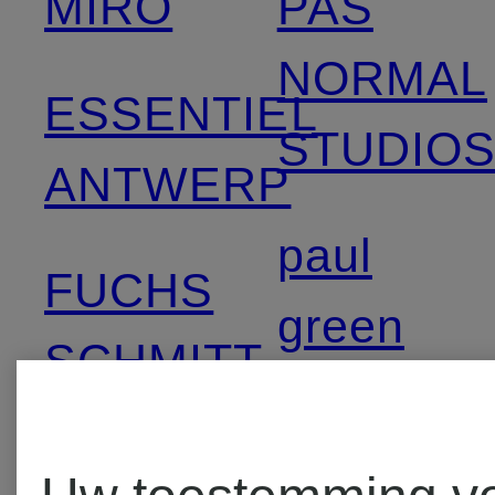
MIRO
PAS
NORMAL
ESSENTIEL
STUDIO
ANTWERP
paul
FUCHS
green
SCHMITT
Pertini
gipsy