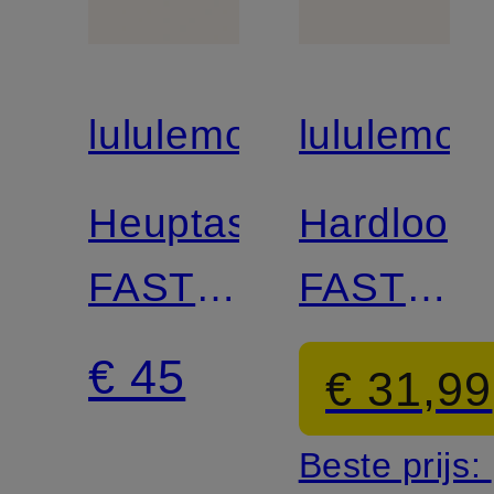
lululemon
lululemon
Heuptas
Hardloop
FAST
FAST
AND
AND
€ 45
€ 31,99
FREE
FREE
Beste prijs: