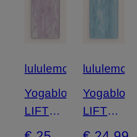
lululemon
lululemon
Yogablok
Yogablok
LIFT
LIFT
AND
AND
€ 25
€ 24,99