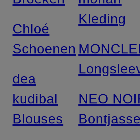
Kleding
Chloé
Schoenen
MONCLE
Longslee
dea
kudibal
NEO NOI
Blouses
Bontjass