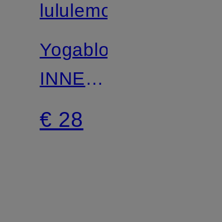
lululemon
Yogablok
INNER
FLOW
€ 28