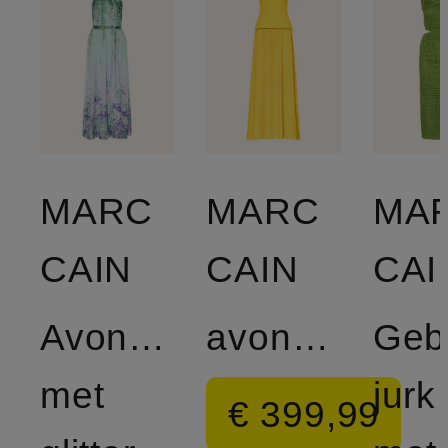
MARC
MARC
MA
CAIN
CAIN
CAI
Avondjurk
avondjurk
Geb
met
jurk
€ 399,99