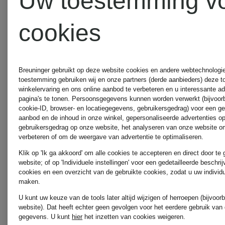
Uw toestemming v
klein
HOLLYW
cookies
Jellycat
RAFFAE
Breuninger gebruikt op deze website cookies en andere webtechnologie 
toestemming gebruiken wij en onze partners (derde aanbieders) deze 
winkelervaring en ons online aanbod te verbeteren en u interessante a
KENNEL &
ROSSI
pagina's te tonen. Persoonsgegevens kunnen worden verwerkt (bijvoor
cookie-ID, browser- en locatiegegevens, gebruikersgedrag) voor een g
aanbod en de inhoud in onze winkel, gepersonaliseerde advertenties o
gebruikersgedrag op onze website, het analyseren van onze website om
SCHMENGER
verbeteren of om de weergave van advertentie te optimaliseren.
REPEAT
Klik op 'Ik ga akkoord' om alle cookies te accepteren en direct door te
website; of op 'Individuele instellingen' voor een gedetailleerde beschri
cookies en een overzicht van de gebruikte cookies, zodat u uw individ
LUISA
maken.
ROBERT
U kunt uw keuze van de tools later altijd wijzigen of herroepen (bijvoo
website). Dat heeft echter geen gevolgen voor het eerdere gebruik van
CERANO
gegevens.
U kunt
hier
het inzetten van cookies weigeren.