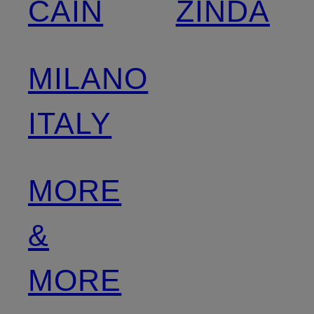
CAIN
ZINDA
MILANO
ITALY
MORE
&
MORE