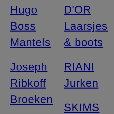
Hugo
D'OR
Boss
Laarsjes
Mantels
& boots
Joseph
RIANI
Ribkoff
Jurken
Broeken
SKIMS