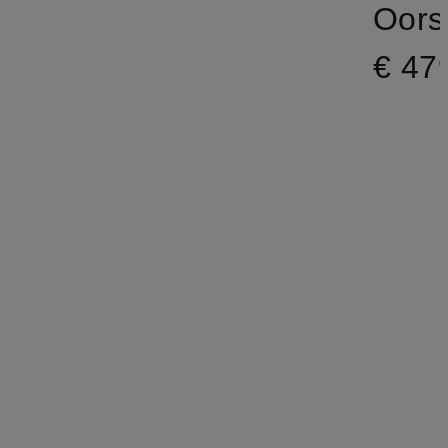
Oorsp
€ 47