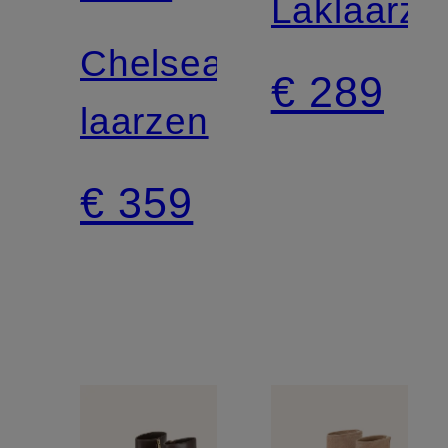
Laklaarze
Chelsea-
€ 289
laarzen
€ 359