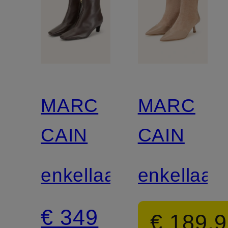
MARC
MARC
CAIN
CAIN
enkellaarsjes
enkellaars
€ 349
€ 189,