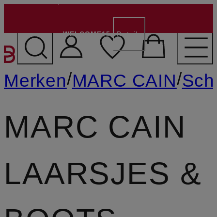
€ 15,- voor nieuwe klanten
- Code:
WELCOME15
Details
GA NAAR HOOFDINHOU
/
/
Merken
MARC CAIN
Sch
MARC CAIN
LAARSJES &