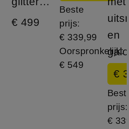
glittergaren
met
Beste
uits
€ 499
prijs:
en
€ 339,99
Oorspronkelijk:
€ 549
€ 
Best
prijs:
€ 33