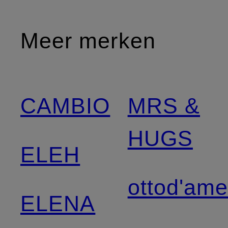
Meer merken
CAMBIO
MRS &
HUGS
ELEH
ottod'am
ELENA