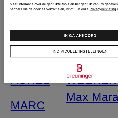
FRIEDM
Meer informatie over de gebruikte tools en het gebruik van uw gegeven
partners via de cookies verzamelen, vindt u in onze
Privacyverklaring
LUNATICA
rosemun
MILANO
IK GA AKKOORD
SoSUE
INDIVIDUELE INSTELLINGEN
MARC
AUREL
WEEKEN
Max Mar
MARC