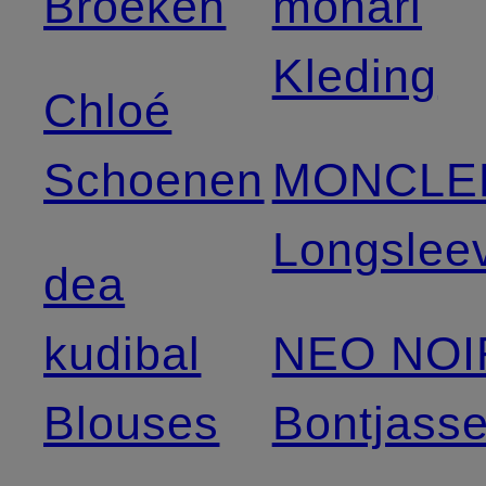
Broeken
monari
Kleding
Chloé
Schoenen
MONCLE
Longslee
dea
kudibal
NEO NOI
Blouses
Bontjass