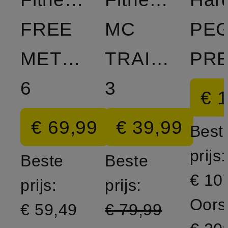
FREE
MC
PE
METCON
TRAINER
6
3
€ 
€ 69,99
€ 39,99
Best
prijs:
Beste
Beste
€ 10
prijs:
prijs:
Oorsp
€ 59,49
€ 79,99