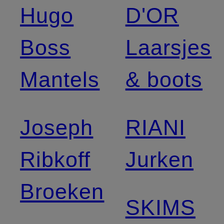
Hugo
D'OR
Boss
Laarsjes
Mantels
& boots
Joseph
RIANI
Ribkoff
Jurken
Broeken
SKIMS