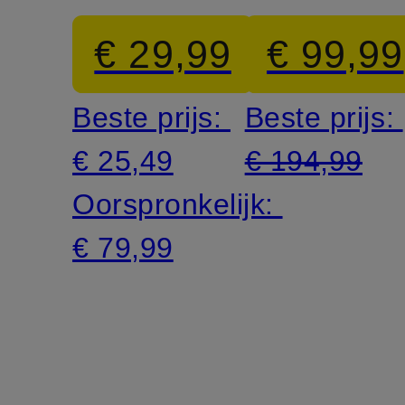
EVERYTHING
ACG
€ 29,99
€ 99,99
SMITH
Beste prijs:
Beste prijs:
SUMMIT
€ 25,49
€ 194,99
Oorspronkelijk:
€ 79,99