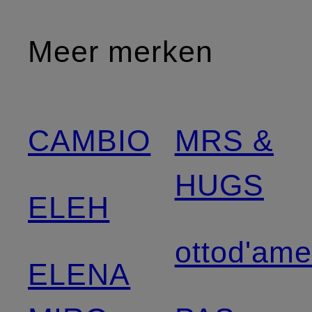
Meer merken
CAMBIO
MRS &
HUGS
ELEH
ottod'am
ELENA