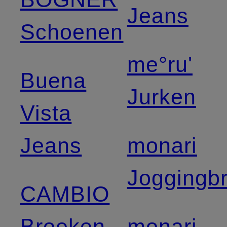
Jeans
Schoenen
me°ru'
Buena
Jurken
Vista
Jeans
monari
Joggingb
CAMBIO
Broeken
monari