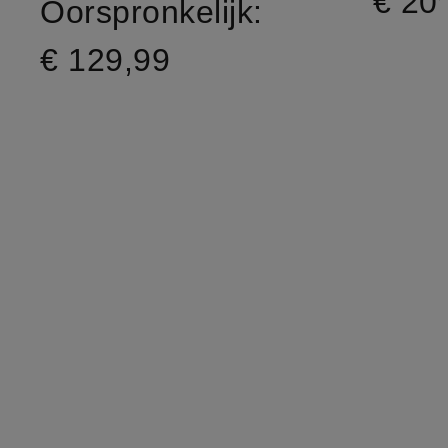
€ 20
Oorspronkelijk:
€ 129,99