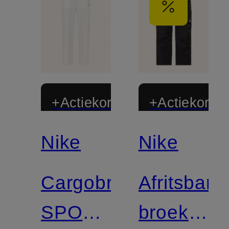
+Actiekorting
+Actiekortin
Nike
Nike
Cargobroek
Afritsbare
SPORTSWEAR
broek