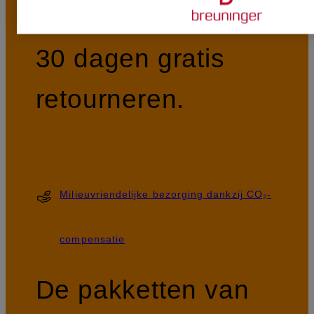
bestellingen binnen
30 dagen gratis
retourneren.
Milieuvriendelijke bezorging dankzij CO₂-
compensatie
De pakketten van