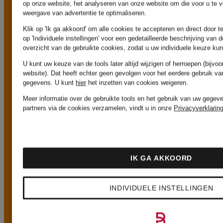
op onze website, het analyseren van onze website om die voor u te v
Gratis bezorging vanaf € 199,-
weergave van advertentie te optimaliseren.
Klik op 'Ik ga akkoord' om alle cookies te accepteren en direct door t
op 'Individuele instellingen' voor een gedetailleerde beschrijving van
Voor bestellingen
overzicht van de gebruikte cookies, zodat u uw individuele keuze ku
U kunt uw keuze van de tools later altijd wijzigen of herroepen (bijv
vanaf € 199,- is de
website). Dat heeft echter geen gevolgen voor het eerdere gebruik va
gegevens.
U kunt
hier
het inzetten van cookies weigeren.
bezorging gratis.
Meer informatie over de gebruikte tools en het gebruik van uw gegeve
partners via de cookies verzamelen, vindt u in onze
Privacyverklarin
IK GA AKKOORD
30 dagen gratis retourneren
INDIVIDUELE INSTELLINGEN
Je kunt