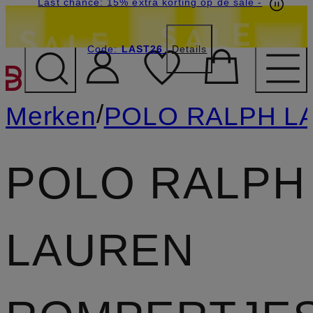
Last chance: 15% extra korting op de sale
-
Code:
LAST26
Details
GA NAAR HOOFDINHOU
/
Merken
POLO RALPH L
POLO RALPH
LAUREN