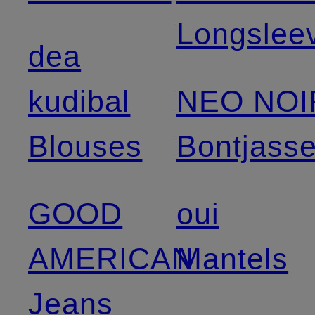
Longslee
dea
kudibal
NEO NOI
Blouses
Bontjass
GOOD
oui
AMERICAN
Mantels
Jeans