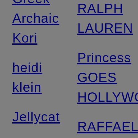
RALPH
Archaic
LAUREN
Kori
Princess
heidi
GOES
klein
HOLLYW
Jellycat
RAFFAE