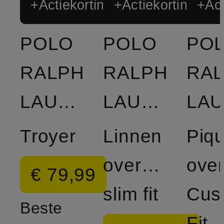
+Actiekorting
+Actiekorting
+Act
POLO
POLO
PO
RALPH
RALPH
RA
LAUREN
LAUREN
Troyer
Linnen
Piqu
overhemd,
ove
€ 79,99
slim fit
Cus
Beste
Fit