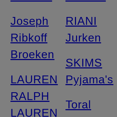
Joseph
RIANI
Ribkoff
Jurken
Broeken
SKIMS
LAUREN
Pyjama's
RALPH
Toral
LAUREN