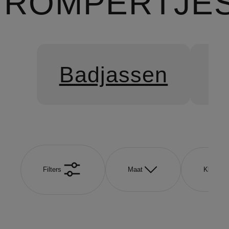
ROMPERTJE
Badjassen
L
Filters
Maat
Kleur