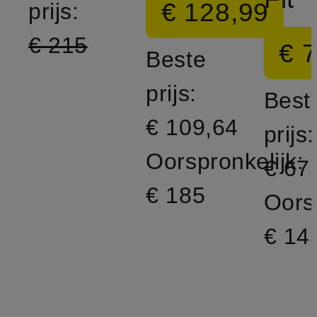
€ 128,99
prijs:
€ 215
€ 
Beste
prijs:
Best
€ 109,64
prijs:
Oorspronkelijk:
€ 67
€ 185
Oorsp
€ 14