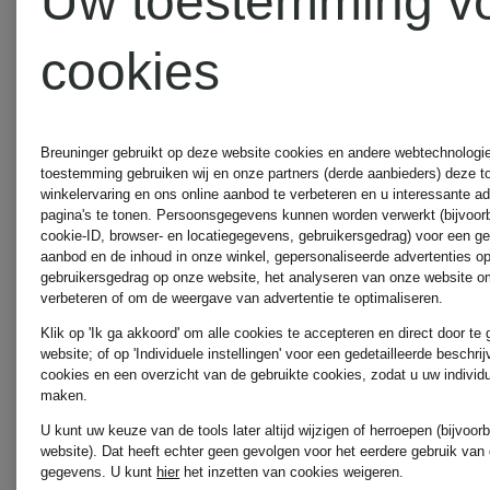
Uw toestemming v
CAMBIO
MRS &
cookies
HUGS
ELEH
Breuninger gebruikt op deze website cookies en andere webtechnologie 
toestemming gebruiken wij en onze partners (derde aanbieders) deze 
ottod'am
winkelervaring en ons online aanbod te verbeteren en u interessante a
pagina's te tonen. Persoonsgegevens kunnen worden verwerkt (bijvoor
ELENA
cookie-ID, browser- en locatiegegevens, gebruikersgedrag) voor een g
aanbod en de inhoud in onze winkel, gepersonaliseerde advertenties o
gebruikersgedrag op onze website, het analyseren van onze website om
MIRO
PAS
verbeteren of om de weergave van advertentie te optimaliseren.
Klik op 'Ik ga akkoord' om alle cookies te accepteren en direct door te
website; of op 'Individuele instellingen' voor een gedetailleerde beschri
NORMAL
cookies en een overzicht van de gebruikte cookies, zodat u uw individ
maken.
ESSENTIEL
U kunt uw keuze van de tools later altijd wijzigen of herroepen (bijvoo
STUDIO
website). Dat heeft echter geen gevolgen voor het eerdere gebruik van
ANTWERP
gegevens.
U kunt
hier
het inzetten van cookies weigeren.