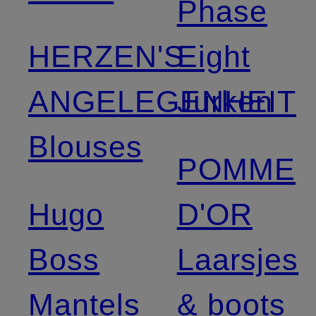
Phase
HERZEN'S
Eight
ANGELEGENHEIT
Jurken
Blouses
POMME
Hugo
D'OR
Boss
Laarsjes
Mantels
& boots