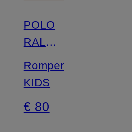
POLO
RALPH
LAUREN
Rompertjes
KIDS
€ 80