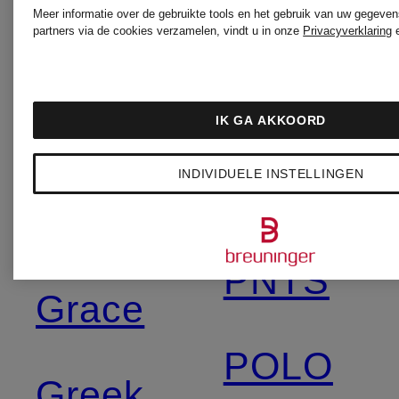
Meer informatie over de gebruikte tools en het gebruik van uw gegeven
partners via de cookies verzamelen, vindt u in onze
Privacyverklaring
paul
FUCHS
green
IK GA AKKOORD
SCHMITT
INDIVIDUELE INSTELLINGEN
Pertini
gipsy
PNTS
Grace
POLO
Greek