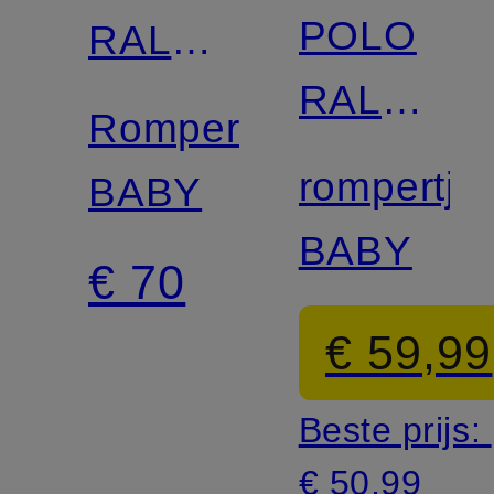
POLO
Mix &
RALPH
match
RALPH
LAUREN
Rompertje
LAUREN
rompertje
BABY
BABY
€ 70
€ 59,99
Beste prijs:
€ 50,99