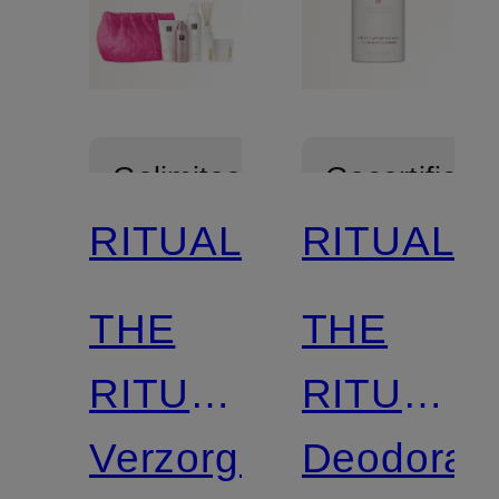
Gelimiteerd
Gecertificee
RITUALS
RITUALS
THE
THE
RITUAL
RITUAL
OF
Verzorgingsset
OF
Deodorant