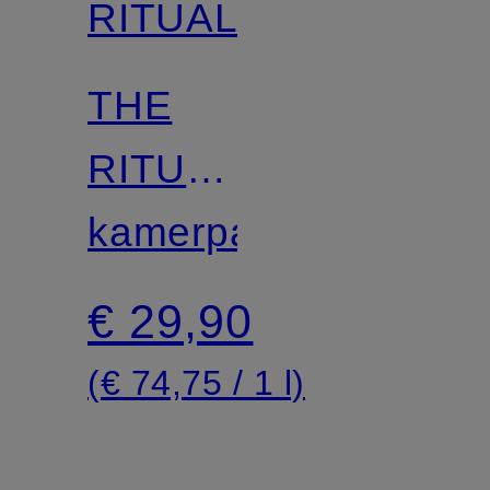
RITUALS
THE
RITUAL
OF
kamerparfum
SAKURA
€ 29,90
NAVULLING
(€ 74,75 / 1 l)