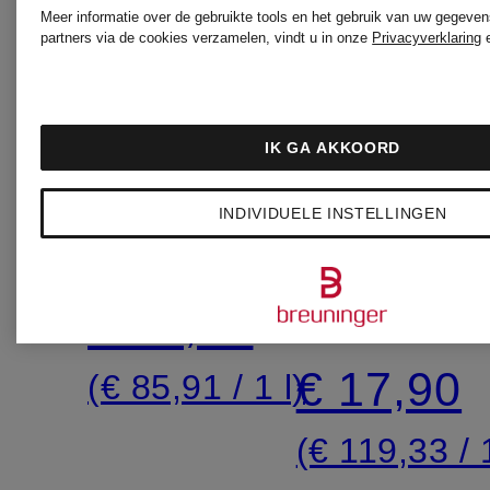
RITUALS
RITUALS
Meer informatie over de gebruikte tools en het gebruik van uw gegeven
partners via de cookies verzamelen, vindt u in onze
Privacyverklaring
THE
HET
IK GA AKKOORD
RITUAL
RITUEEL
INDIVIDUELE INSTELLINGEN
OF
lichaamscrème
VAN
Glanzend
SAKURA
SAKURA
lichaamso
€ 18,90
NAVULLING
€ 17,90
(€ 85,91 / 1 l)
(€ 119,33 / 1