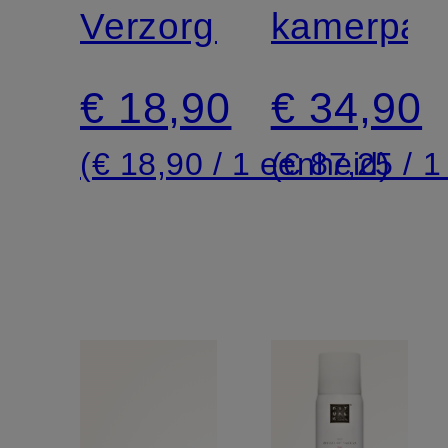
OF
Verzorgingsset
VAN
kamerpar
SAKURA
SAKURA
€ 18,90
€ 34,90
(€ 18,90 / 1 eenheid)
(€ 87,25 / 1 