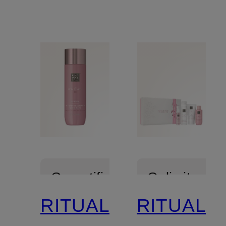
Gecertificeerd
Gelimiteerd
RITUALS
RITUALS
Gecertificee