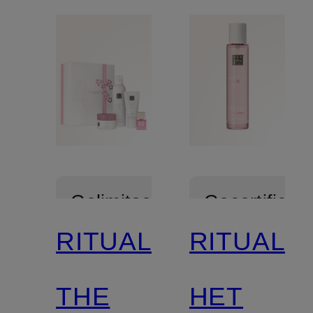
Gelimiteerd
Gecertificee
RITUALS
RITUALS
THE
HET