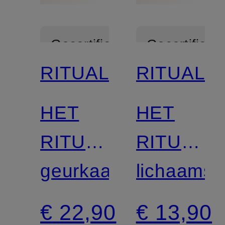
Gecertificeerd
Gecertificee
RITUALS
RITUALS
HET
HET
RITUEEL
RITUEEL
VAN
geurkaars
VAN
lichaams
SAKURA
SAKURA
€ 22,90
€ 13,90