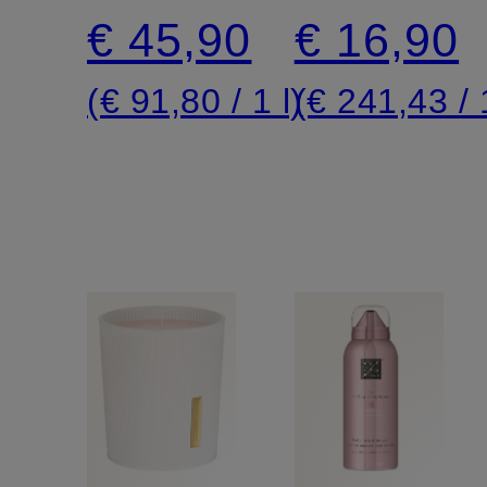
SAKURA
SAKURA
€ 45,90
€ 16,90
REFILL
(€ 91,80 / 1 l)
(€ 241,43 / 1