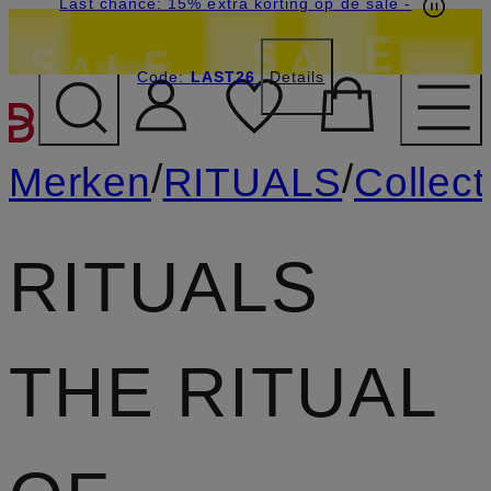
Last chance: 15% extra korting op de sale
-
Code:
LAST26
Details
GA NAAR HOOFDINHOU
/
/
Merken
RITUALS
Collect
RITUALS
THE RITUAL