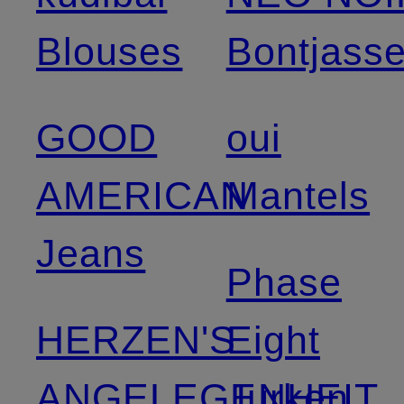
Blouses
Bontjass
GOOD
oui
AMERICAN
Mantels
Jeans
Phase
HERZEN'S
Eight
ANGELEGENHEIT
Jurken