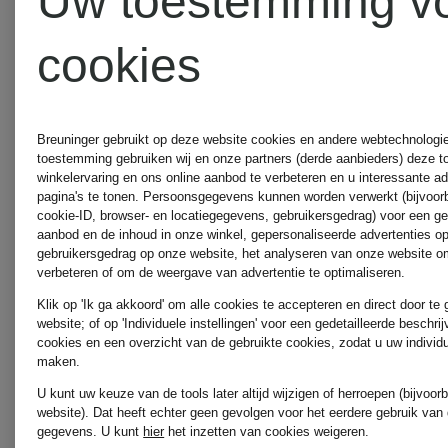
Uw toestemming v
Max Mar
cookies
MARC
CAIN
ZINDA
Breuninger gebruikt op deze website cookies en andere webtechnologie 
toestemming gebruiken wij en onze partners (derde aanbieders) deze 
winkelervaring en ons online aanbod te verbeteren en u interessante a
pagina's te tonen. Persoonsgegevens kunnen worden verwerkt (bijvoor
MILANO
cookie-ID, browser- en locatiegegevens, gebruikersgedrag) voor een g
aanbod en de inhoud in onze winkel, gepersonaliseerde advertenties o
gebruikersgedrag op onze website, het analyseren van onze website om
verbeteren of om de weergave van advertentie te optimaliseren.
ITALY
Klik op 'Ik ga akkoord' om alle cookies te accepteren en direct door te
website; of op 'Individuele instellingen' voor een gedetailleerde beschri
cookies en een overzicht van de gebruikte cookies, zodat u uw individ
maken.
MORE
U kunt uw keuze van de tools later altijd wijzigen of herroepen (bijvoo
website). Dat heeft echter geen gevolgen voor het eerdere gebruik van
gegevens.
U kunt
hier
het inzetten van cookies weigeren.