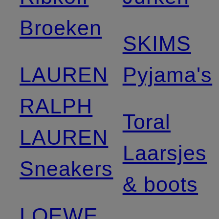
Broeken
SKIMS
LAUREN
Pyjama's
RALPH
Toral
LAUREN
Laarsjes
Sneakers
& boots
LOEWE