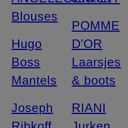
Blouses
POMME
Hugo
D'OR
Boss
Laarsjes
Mantels
& boots
Joseph
RIANI
Ribkoff
Jurken