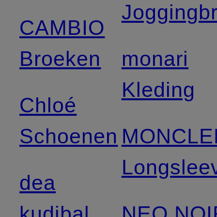
Joggingb
CAMBIO
Broeken
monari
Kleding
Chloé
Schoenen
MONCLE
Longslee
dea
kudibal
NEO NOI