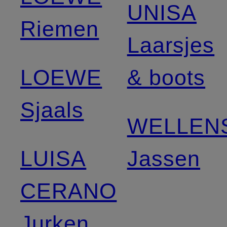
UNISA
Riemen
Laarsjes
LOEWE
& boots
Sjaals
WELLEN
LUISA
Jassen
CERANO
Jurken