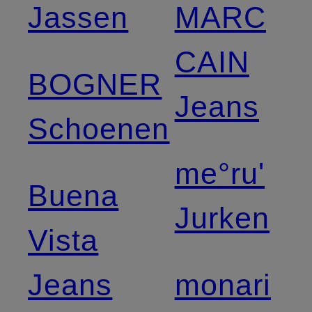
Jassen
MARC
CAIN
BOGNER
Jeans
Schoenen
me°ru'
Buena
Jurken
Vista
Jeans
monari