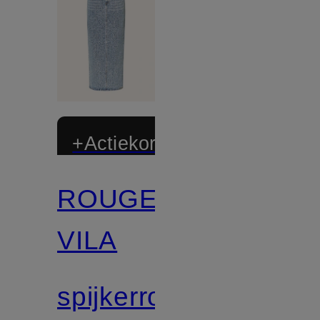
+Actiekorting
ROUGE
VILA
spijkerrok