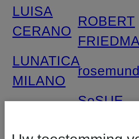
LUISA
ROBERT
CERANO
FRIEDM
LUNATICA
rosemun
MILANO
SoSUE
MARC
AUREL
WEEKEN