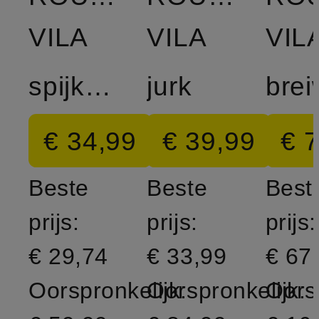
VILA
VILA
VIL
spijkerrok
jurk
€ 34,99
€ 39,99
€ 
Beste
Beste
Best
prijs:
prijs:
prijs:
€ 29,74
€ 33,99
€ 67
Oorspronkelijk:
Oorspronkelijk:
Oorsp