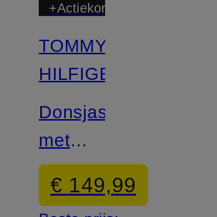
+Actiekorting
TOMMY
HILFIGER
Donsjas
met
afneembbare
€ 149,99
kunstbontkraag