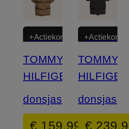
+Actiekorting
+Actiekortin
TOMMY
TOMMY
HILFIGER
HILFIGE
donsjas
donsjas
€ 159,99
€ 239,