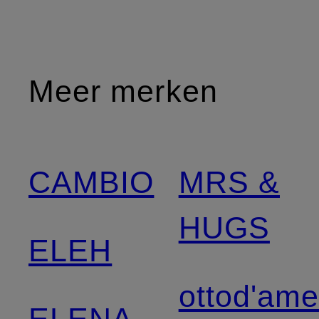
Meer merken
CAMBIO
MRS &
HUGS
ELEH
ottod'am
ELENA