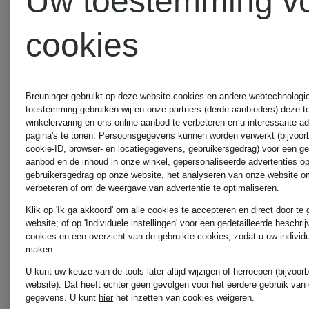
Uw toestemming v
materialen
jeanslook
jurk
cookies
€ 159,90
€ 189,90
€ 
Breuninger gebruikt op deze website cookies en andere webtechnologie 
toestemming gebruiken wij en onze partners (derde aanbieders) deze 
winkelervaring en ons online aanbod te verbeteren en u interessante a
Best
pagina's te tonen. Persoonsgegevens kunnen worden verwerkt (bijvoor
cookie-ID, browser- en locatiegegevens, gebruikersgedrag) voor een g
prijs:
aanbod en de inhoud in onze winkel, gepersonaliseerde advertenties o
gebruikersgedrag op onze website, het analyseren van onze website om
verbeteren of om de weergave van advertentie te optimaliseren.
€ 11
Klik op 'Ik ga akkoord' om alle cookies te accepteren en direct door te
website; of op 'Individuele instellingen' voor een gedetailleerde beschri
Oorsp
cookies en een overzicht van de gebruikte cookies, zodat u uw individ
maken.
€ 16
U kunt uw keuze van de tools later altijd wijzigen of herroepen (bijvoo
website). Dat heeft echter geen gevolgen voor het eerdere gebruik van
gegevens.
U kunt
hier
het inzetten van cookies weigeren.