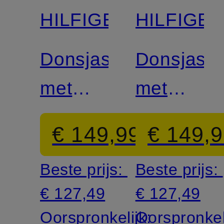
HILFIGER
HILFIGE
Donsjas
Donsjas
met
met
afneembare
afneemba
€ 149,99
€ 149,
capuchon
capuchon
Beste prijs:
Beste prijs:
€ 127,49
€ 127,49
Oorspronkelijk:
Oorspronkel