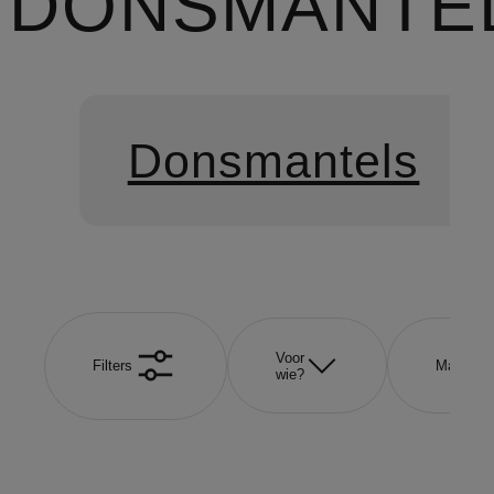
DONSMANTE
Donsmantels
Voor
Filters
Maat
wie?