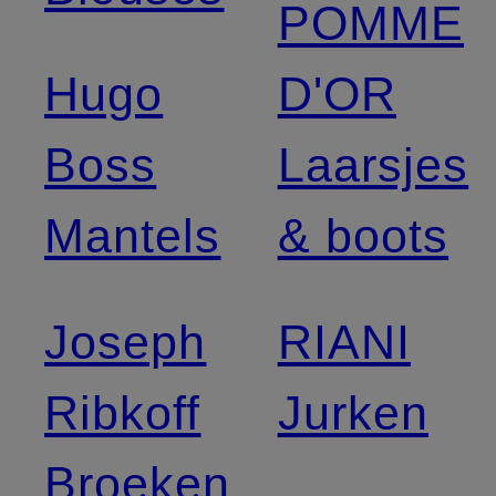
POMME
Hugo
D'OR
Boss
Laarsjes
Mantels
& boots
Joseph
RIANI
Ribkoff
Jurken
Broeken