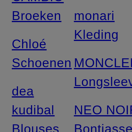
Broeken
monari
Kleding
Chloé
Schoenen
MONCLE
Longslee
dea
kudibal
NEO NOI
Blouses
Bontjass