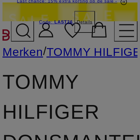
Last chance: 15% extra korting op de sale
-
Code:
LAST26
Details
GA NAAR HOOFDINHOU
/
Merken
TOMMY HILFIG
TOMMY
HILFIGER