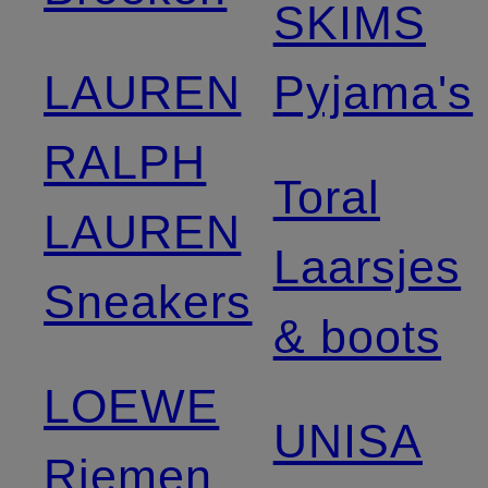
SKIMS
LAUREN
Pyjama's
RALPH
Toral
LAUREN
Laarsjes
Sneakers
& boots
LOEWE
UNISA
Riemen