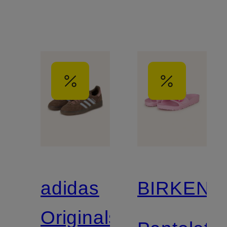
adidas
BIRKENS
Originals