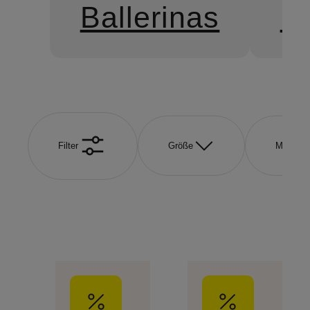
Ballerinas
Es
Filter
Größe
Marke