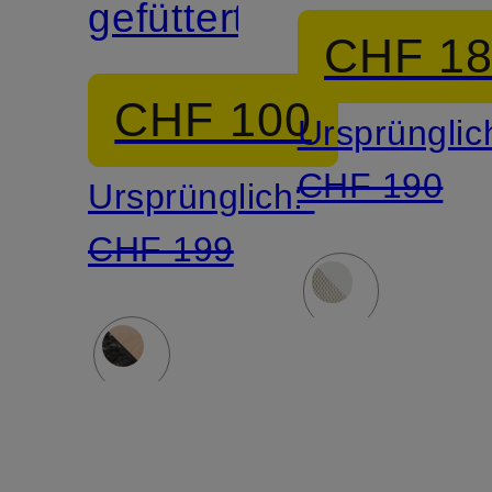
gefüttert
6
CHF 1
CHF 100
Ursprünglic
CHF 190
Ursprünglich:
CHF 199