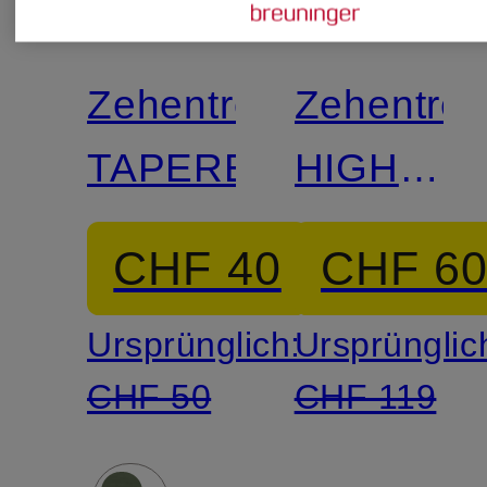
SLEEPERS
SLEEPE
Zehentrenner
Zehentren
TAPERED
HIGH
PLATFO
CHF 40
CHF 6
Ursprünglich:
Ursprünglic
CHF 50
CHF 119