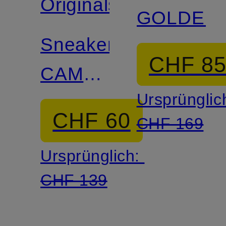
Originals
GOLDEN
Sneaker
CHF 8
CAMPUS
Ursprünglic
00S
CHF 60
CHF 169
Ursprünglich:
CHF 139