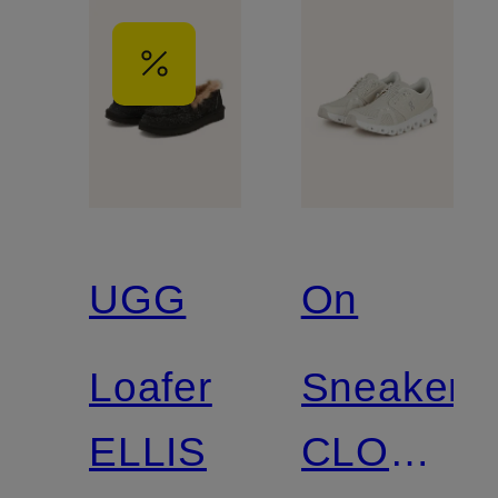
UGG
On
Loafer
Sneaker
ELLIS
CLOUD