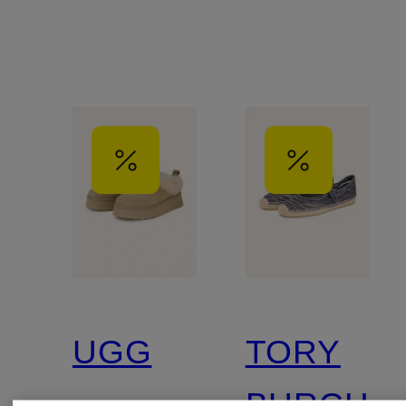
UGG
TORY
BURCH