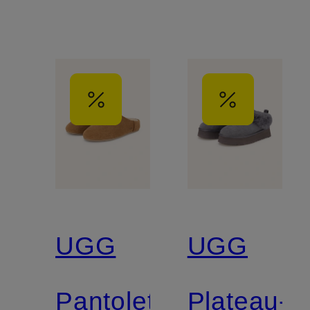
UGG
UGG
Pantoletten
Plateau-