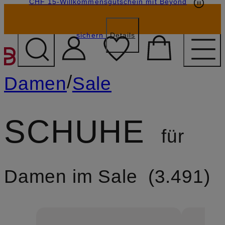
CHF 15-Willkommensgutschein mit Beyond
sichern
Details
ZUM HAUPTINHALT ÜBE
/
Damen
Sale
SCHUHE
für
Damen im Sale
3.491