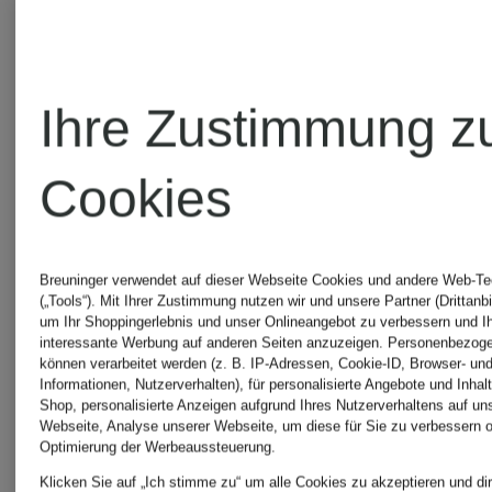
Plateau-
Mules
Mary-
Ihre Zustimmung z
TAZZELLE
gefüttert
Jane-
Cookies
Ballerinas
CHF 139
CHF 2
Breuninger verwendet auf dieser Webseite Cookies und andere Web-Te
(„Tools“). Mit Ihrer Zustimmung nutzen wir und unsere Partner (Drittanbi
Ursprünglich:
Ursprünglic
um Ihr Shoppingerlebnis und unser Onlineangebot zu verbessern und I
interessante Werbung auf anderen Seiten anzuzeigen. Personenbezog
können verarbeitet werden (z. B. IP-Adressen, Cookie-ID, Browser- und
CHF 179
CHF 379
Informationen, Nutzerverhalten), für personalisierte Angebote und Inhal
Shop, personalisierte Anzeigen aufgrund Ihres Nutzerverhaltens auf un
Webseite, Analyse unserer Webseite, um diese für Sie zu verbessern o
Optimierung der Werbeaussteuerung.
Klicken Sie auf „Ich stimme zu“ um alle Cookies zu akzeptieren und dir