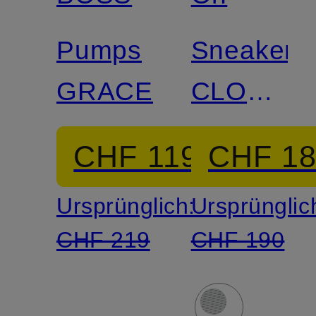
Pumps
Sneaker
GRACEY
CLOUD
6
CHF 119
CHF 1
Ursprünglich:
Ursprünglic
CHF 219
CHF 190