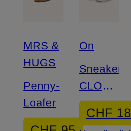
MRS &
On
HUGS
Sneaker
Penny-
CLOUD
Loafer
6
CHF 1
CHF 95