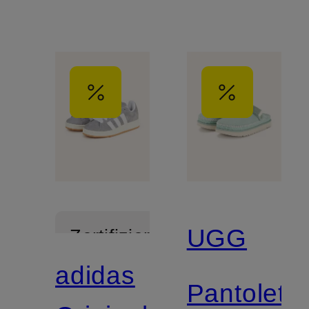
UGG
Zertifiziert
adidas
Pantolett