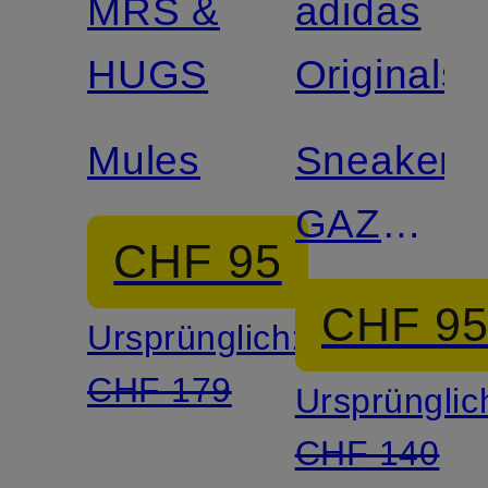
MRS &
adidas
HUGS
Originals
Mules
Sneaker
GAZELLE
CHF 95
INDOOR
CHF 9
Ursprünglich:
CHF 179
Ursprünglic
CHF 140