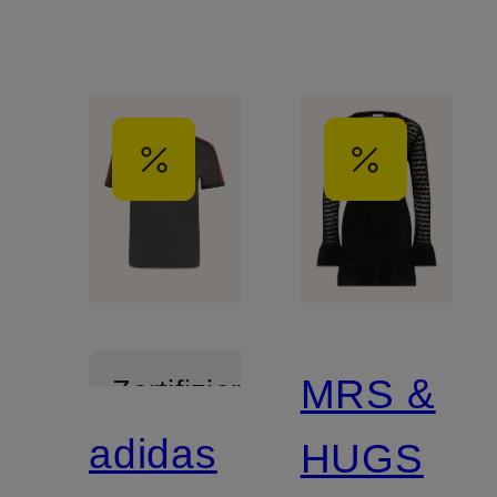
MRS &
Zertifiziert
adidas
HUGS