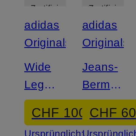
Zertifiziert
Zertifiziert
adidas
adidas
Originals
Originals
Wide
Jeans-
Leg
Bermuda
Jeans
FIREBIR
CHF 100
CHF 6
DAD
Ursprünglich:
Ursprünglic