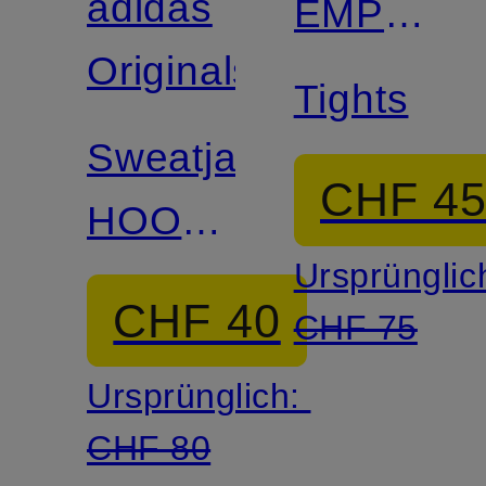
adidas
EMPORI
Originals
ARMANI
Tights
Sweatjacke
CHF 4
HOODED
Ursprünglic
TREFOIL
CHF 40
CHF 75
ZIPPER
Ursprünglich:
CHF 80