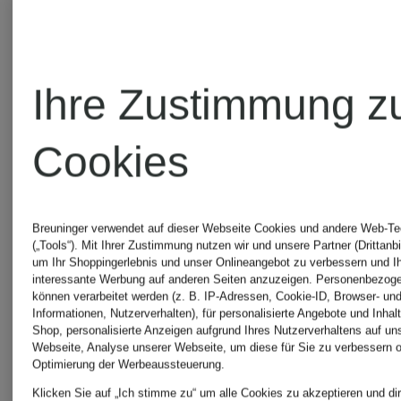
adidas
adidas
Originals
Originals
Ihre Zustimmung z
Cap
Top
Cookies
DOUBLE
CHF 15
Breuninger verwendet auf dieser Webseite Cookies und andere Web-Te
LAYERE
(„Tools“). Mit Ihrer Zustimmung nutzen wir und unsere Partner (Drittanbi
CHF 3
um Ihr Shoppingerlebnis und unser Onlineangebot zu verbessern und I
Ursprünglich:
interessante Werbung auf anderen Seiten anzuzeigen. Personenbezog
im
können verarbeitet werden (z. B. IP-Adressen, Cookie-ID, Browser- und
Informationen, Nutzerverhalten), für personalisierte Angebote und Inhal
CHF 33
Ursprünglic
Shop, personalisierte Anzeigen aufgrund Ihres Nutzerverhaltens auf un
Materialm
Webseite, Analyse unserer Webseite, um diese für Sie zu verbessern o
Optimierung der Werbeaussteuerung.
CHF 50
Klicken Sie auf „Ich stimme zu“ um alle Cookies zu akzeptieren und dir