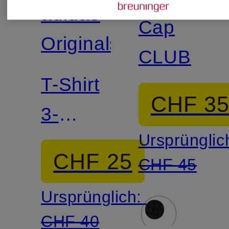
adidas
Cap
Originals
CLUB
T-Shirt
CHF 3
3-
Ursprünglic
STREIFEN
CHF 25
CHF 45
Ursprünglich:
CHF 40