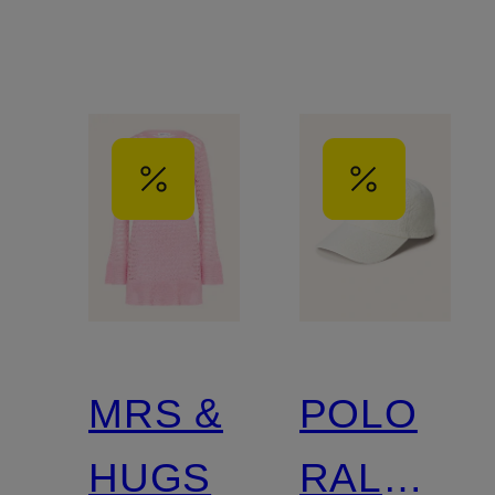
MRS &
POLO
HUGS
RALPH