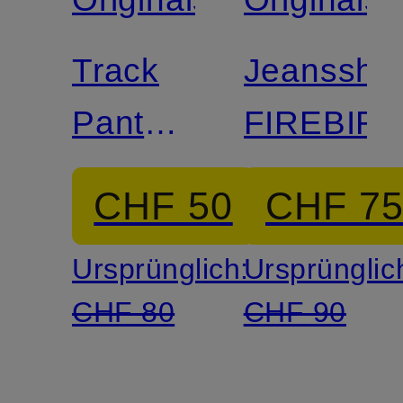
Track
Jeansshor
Pants
FIREBIR
FIREBIRD
CHF 50
CHF 7
Ursprünglich:
Ursprünglic
CHF 80
CHF 90