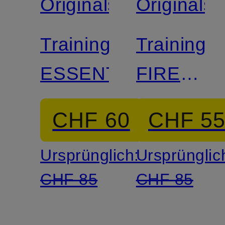
Originals
Originals
Trainingshose
Trainings
ESSENTIALS
FIREBIR
CLASSIC
CHF 60
CHF 5
Ursprünglich:
Ursprünglic
CHF 85
CHF 85