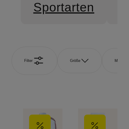
Sportarten
S
Filter
Größe
Marke