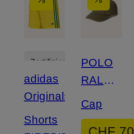
POLO
Zertifiziert
adidas
RALPH
Originals
LAUREN
Cap
Shorts
CHF 7