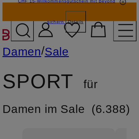
CHF 15-Willkommensgutschein mit Beyond
sichern
Details
ZUM HAUPTINHALT ÜBE
/
Damen
Sale
SPORT
für
Damen im Sale
6.388