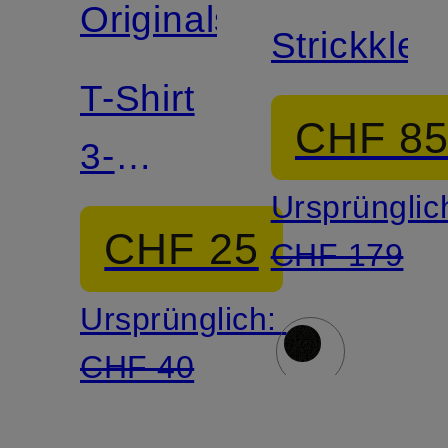
Originals
Strickklei
T-Shirt
CHF 8
3-
Ursprünglic
STREIFEN
CHF 25
CHF 179
Ursprünglich:
CHF 40