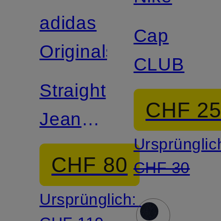
adidas
Cap
Originals
CLUB
Straight
CHF 2
Jeans
Ursprünglic
FIREBIRD
CHF 80
CHF 30
DENIM
Ursprünglich: