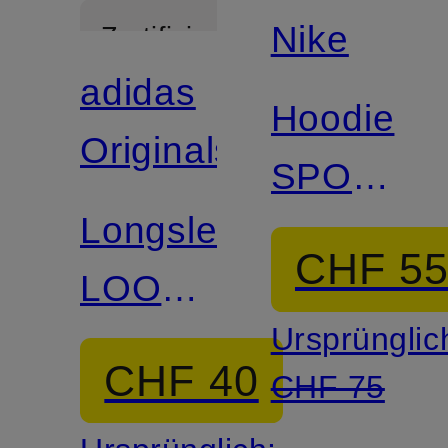
Nike
Zertifiziert
adidas
Hoodie
Originals
SPORTS
Longsleeve
CHILL
CHF 5
LOOSE
Ursprünglic
LAYERED
CHF 40
CHF 75
LONG