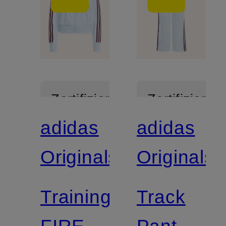
Zertifiziert
Zertifiziert
adidas
adidas
Originals
Originals
Trainingsjacke
Track
FIREBIRD
Pants