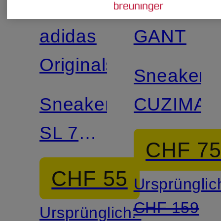
Zertifiziert
Zertifiziert
adidas
GANT
Originals
Sneaker
Sneaker
CUZIMA
SL 72
CHF 7
OG
CHF 55
Ursprünglic
CHF 159
Ursprünglich: