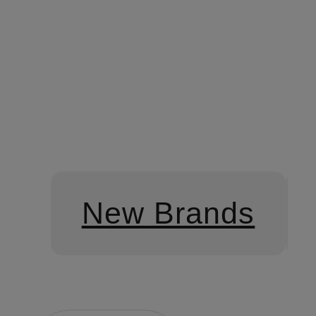
Snea
CHF 
New Brands