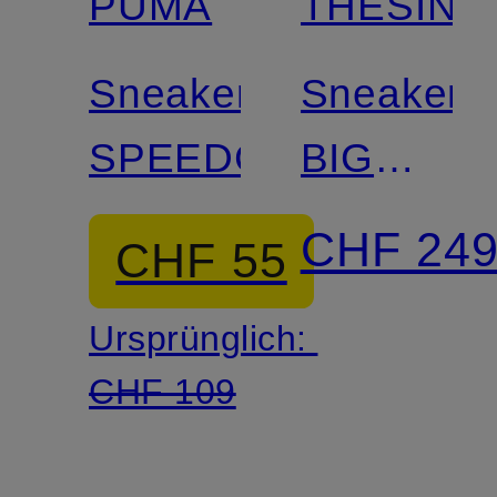
PUMA
THESING
Sneaker
Sneaker
SPEEDCAT
BIG
BANG
CHF 24
CHF 55
Ursprünglich:
CHF 109