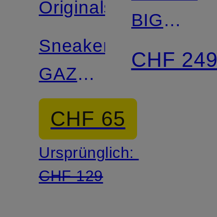
Originals
BIG
Sneaker
BANG
CHF 24
GAZELLE
LO
CHF 65
PRO W
Ursprünglich:
CHF 129