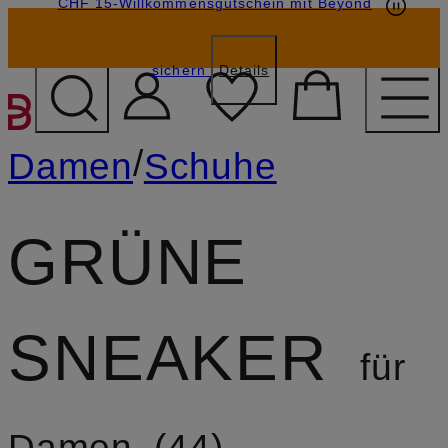
CHF 15-Willkommensgutschein mit Beyond
sichern
Details
ZUM HAUPTINHALT ÜBE
/
Damen
Schuhe
GRÜNE
SNEAKER
für
Damen
44