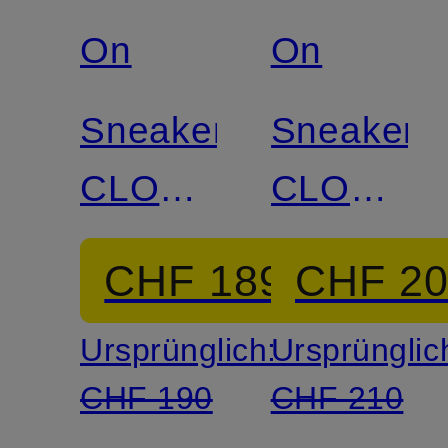
On
On
Sneaker
Sneaker
CLOUD
CLOUD
6
6 WP
CHF 189
CHF 2
Ursprünglich:
Ursprünglic
CHF 190
CHF 210