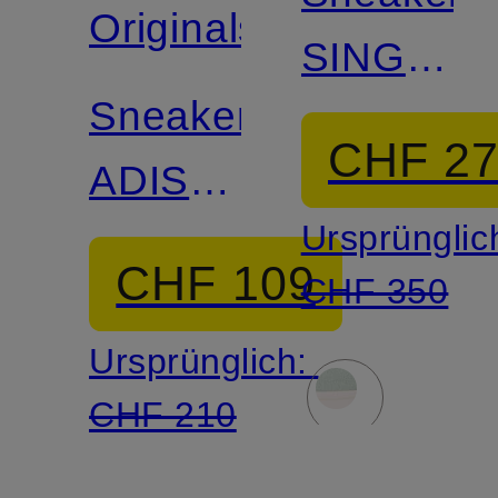
Originals
SINGAP
Sneaker
1 C
CHF 2
ADISTAR
Ursprünglic
HRMY
CHF 109
CHF 350
Ursprünglich:
CHF 210