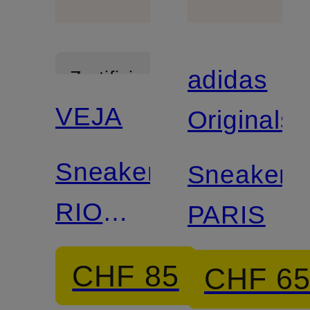
adidas
Zertifiziert
VEJA
Originals
Sneaker
Sneaker
RIO
PARIS
BRANCO
CHF 85
CHF 6
II LITE