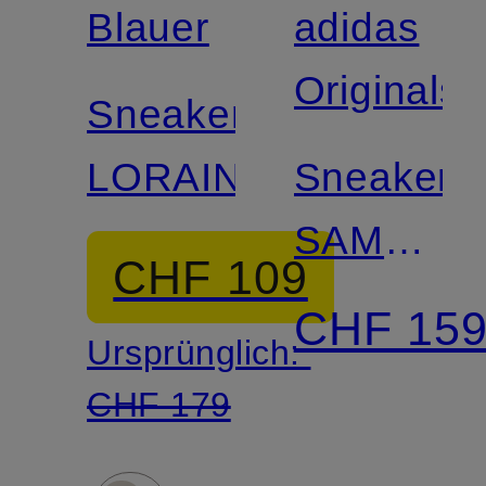
Blauer
adidas
Originals
Sneaker
LORAIN
Sneaker
SAMBA
CHF 109
OG
CHF 15
Ursprünglich:
CHF 179