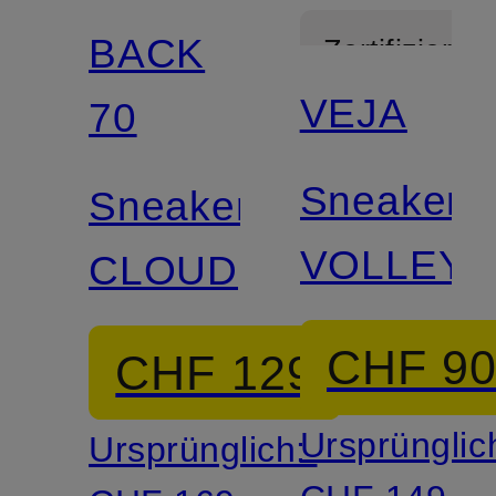
BACK
Zertifiziert
VEJA
70
Sneaker
Sneaker
VOLLEY
CLOUD
CHF 9
CHF 129
Ursprünglic
Ursprünglich: