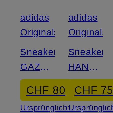
adidas
adidas
Originals
Originals
Sneaker
Sneaker
GAZELLE
HANDBA
INDOOR
SPEZIAL
CHF 80
CHF 7
Ursprünglich:
Ursprünglic