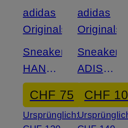
adidas
adidas
Originals
Originals
Sneaker
Sneaker
HANDBALL
ADISTAR
SPEZIAL
CONTRO
CHF 75
CHF 1
5
Ursprünglich:
Ursprünglic