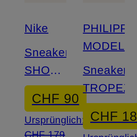
Nike
PHILIPPE
MODEL
Sneaker
SHOX
Sneaker
R4
TROPEZ
CHF 90
CHF 1
Ursprünglich:
CHF 179