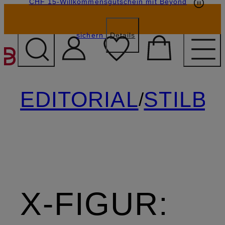
CHF 15-Willkommensgutschein mit Beyond
sichern
Details
ZUM HAUPTINHALT ÜBE
EDITORIAL
STILB
/
X-FIGUR: