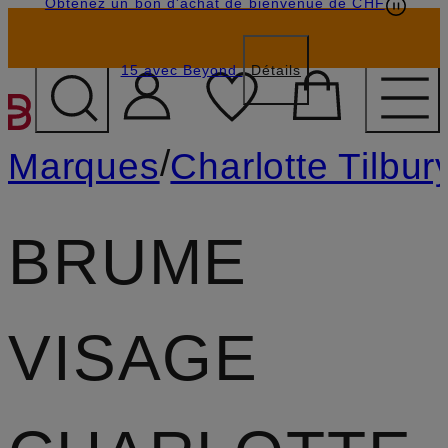
Obtenez un bon d'achat de bienvenue de CHF
15 avec Beyond
Détails
PASSER AU CONTENU PR
/
Marques
Charlotte Tilbur
BRUME
VISAGE