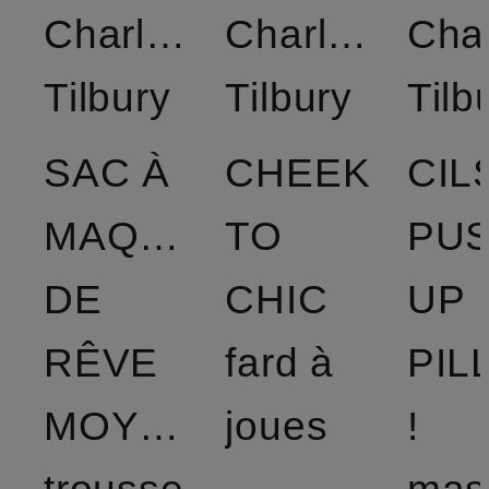
Charlotte
Charlotte
Char
Tilbury
Tilbury
Tilb
SAC À
CHEEK
CIL
MAQUILLAGE
TO
PU
DE
CHIC
UP
RÊVE
fard à
PIL
MOYEN
joues
!
trousse