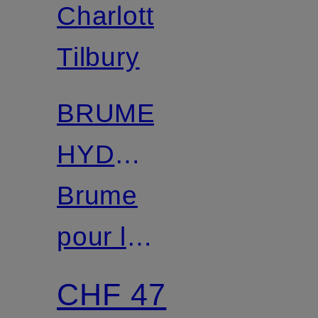
Charlotte
Tilbury
BRUME
HYDRATANTE
MAGIQUE
Brume
DE
pour le
CHARLOTTE
visage
CHF 47