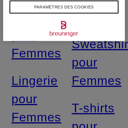
PARAMÈTRES DES COOKIES
Jeans
Hommes
pour
Sweatshir
Femmes
pour
Lingerie
Femmes
pour
T-shirts
Femmes
pour